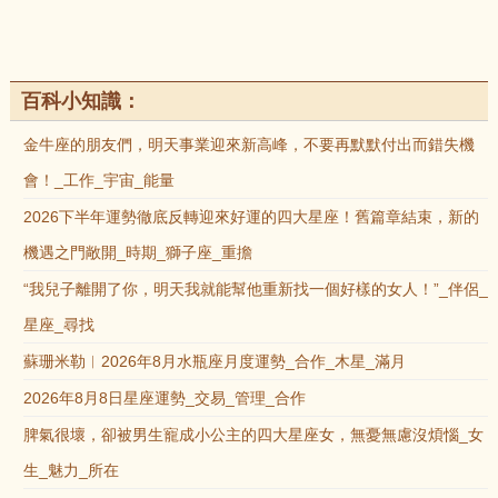
百科小知識：
金牛座的朋友們，明天事業迎來新高峰，不要再默默付出而錯失機
會！_工作_宇宙_能量
2026下半年運勢徹底反轉迎來好運的四大星座！舊篇章結束，新的
機遇之門敞開_時期_獅子座_重擔
“我兒子離開了你，明天我就能幫他重新找一個好樣的女人！”_伴侶_
星座_尋找
蘇珊米勒︱2026年8月水瓶座月度運勢_合作_木星_滿月
2026年8月8日星座運勢_交易_管理_合作
脾氣很壞，卻被男生寵成小公主的四大星座女，無憂無慮沒煩惱_女
生_魅力_所在