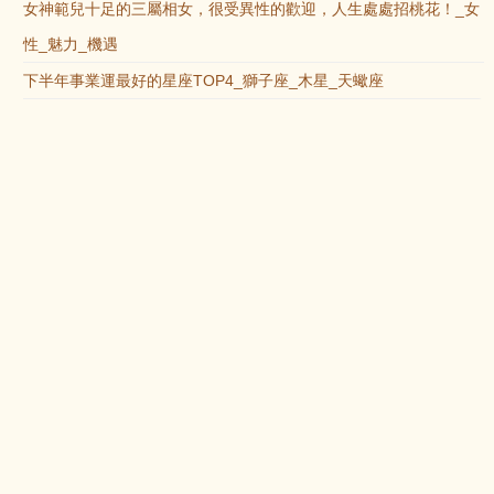
女神範兒十足的三屬相女，很受異性的歡迎，人生處處招桃花！_女
性_魅力_機遇
下半年事業運最好的星座TOP4_獅子座_木星_天蠍座