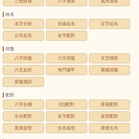
三世財運
八字測算
風水測算
姓名
名字分析
在線起名
定字起名
公司起名
名字配對
排盤
八字排盤
六壬排盤
玄空飛星
六爻起卦
奇門遁甲
紫薇排盤
星盤測試
配對
八字合婚
QQ配對
星座配對
生肖配對
名字配對
血型配對
星座血型
生肖血型
星座生肖