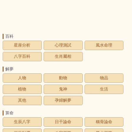
百科
星座分析
心理測試
風水命理
八字百科
生肖屬相
解夢
人物
動物
物品
植物
鬼神
生活
其他
孕婦解夢
算命
生辰八字
日干論命
稱骨論命