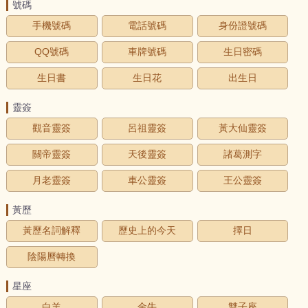
號碼
手機號碼
電話號碼
身份證號碼
QQ號碼
車牌號碼
生日密碼
生日書
生日花
出生日
靈簽
觀音靈簽
呂祖靈簽
黃大仙靈簽
關帝靈簽
天後靈簽
諸葛測字
月老靈簽
車公靈簽
王公靈簽
黃歷
黃歷名詞解釋
歷史上的今天
擇日
陰陽曆轉換
星座
白羊
金牛
雙子座