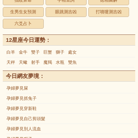
指紋算命
手相查詢
痣相圖解
生男生女預測
眼跳測吉凶
打噴嚏測吉凶
六爻占卜
12星座今日運勢：
白羊
金牛
雙子
巨蟹
獅子
處女
天秤
天蠍
射手
魔羯
水瓶
雙魚
今日網友夢境：
孕婦夢見屎
孕婦夢見抓兔子
孕婦夢見穿新鞋
孕婦夢見自己剪頭髮
孕婦夢見別人流血