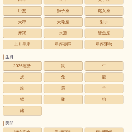
巨蟹
獅子座
處女座
天秤
天蠍座
射手
摩羯
水瓶
雙魚座
上升星座
星座專區
星座運勢
生肖
2026運勢
鼠
牛
虎
兔
龍
蛇
馬
羊
猴
雞
狗
豬
民間