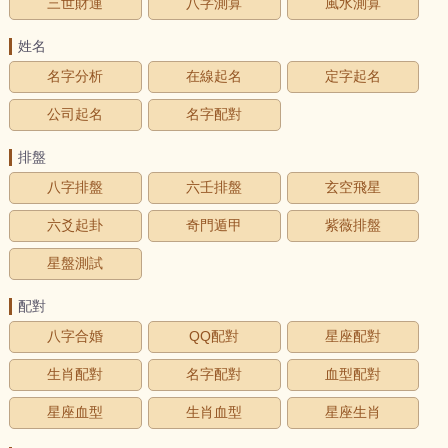
三世財運
八字測算
風水測算
姓名
名字分析
在線起名
定字起名
公司起名
名字配對
排盤
八字排盤
六壬排盤
玄空飛星
六爻起卦
奇門遁甲
紫薇排盤
星盤測試
配對
八字合婚
QQ配對
星座配對
生肖配對
名字配對
血型配對
星座血型
生肖血型
星座生肖