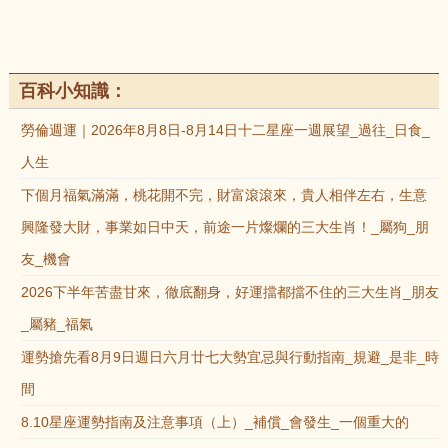
百科小知識：
勞倫週運｜2026年8月8日-8月14日十二星座一週展望_過往_日食_
人生
下個月福氣滿滿，桃花開不完，財富滾滾來，貴人相伴左右，生意
興隆發大財，事業如日中天，前途一片燦爛的三大生肖！_屬狗_朋
友_機會
2026下半年苦盡甘來，徹底翻身，好運擋都擋不住的三大生肖_朋友
_屬豬_福氣
運勢搶先看8月9日週日六月廿七大勢宜忌與行動指南_規避_是非_時
間
8.10星座運勢指南及注意事項（上）_補償_會發生_一個重大的