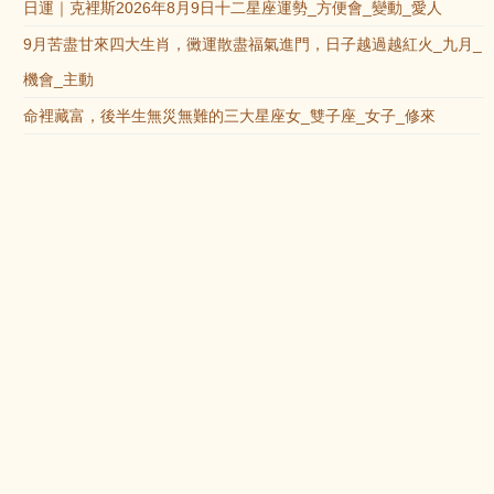
日運｜克裡斯2026年8月9日十二星座運勢_方便會_變動_愛人
9月苦盡甘來四大生肖，黴運散盡福氣進門，日子越過越紅火_九月_
機會_主動
命裡藏富，後半生無災無難的三大星座女_雙子座_女子_修來