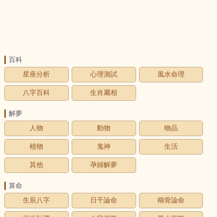
百科
星座分析
心理測試
風水命理
八字百科
生肖屬相
解夢
人物
動物
物品
植物
鬼神
生活
其他
孕婦解夢
算命
生辰八字
日干論命
稱骨論命