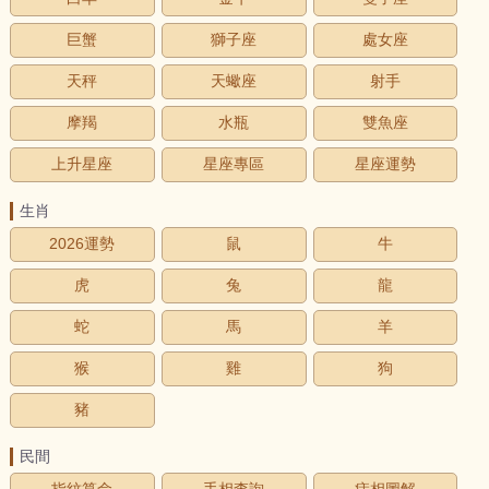
巨蟹
獅子座
處女座
天秤
天蠍座
射手
摩羯
水瓶
雙魚座
上升星座
星座專區
星座運勢
生肖
2026運勢
鼠
牛
虎
兔
龍
蛇
馬
羊
猴
雞
狗
豬
民間