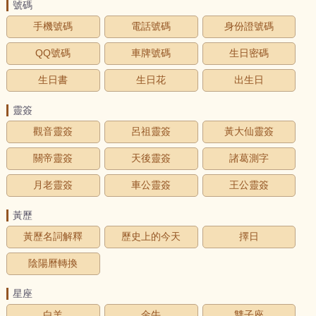
號碼
手機號碼
電話號碼
身份證號碼
QQ號碼
車牌號碼
生日密碼
生日書
生日花
出生日
靈簽
觀音靈簽
呂祖靈簽
黃大仙靈簽
關帝靈簽
天後靈簽
諸葛測字
月老靈簽
車公靈簽
王公靈簽
黃歷
黃歷名詞解釋
歷史上的今天
擇日
陰陽曆轉換
星座
白羊
金牛
雙子座