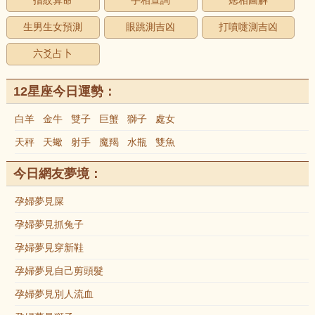
指紋算命
手相查詢
痣相圖解
生男生女預測
眼跳測吉凶
打噴嚏測吉凶
六爻占卜
12星座今日運勢：
白羊
金牛
雙子
巨蟹
獅子
處女
天秤
天蠍
射手
魔羯
水瓶
雙魚
今日網友夢境：
孕婦夢見屎
孕婦夢見抓兔子
孕婦夢見穿新鞋
孕婦夢見自己剪頭髮
孕婦夢見別人流血