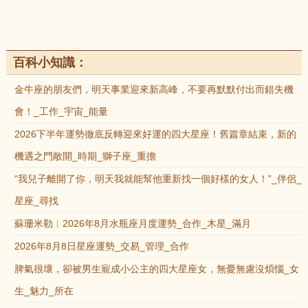
百科小知識：
金牛座的朋友們，明天事業迎來新高峰，不要再默默付出而錯失機
會！_工作_宇宙_能量
2026下半年運勢徹底反轉迎來好運的四大星座！舊篇章結束，新的
機遇之門敞開_時期_獅子座_重擔
“我兒子離開了你，明天我就能幫他重新找一個好樣的女人！”_伴侶_
星座_尋找
蘇珊米勒︱2026年8月水瓶座月度運勢_合作_木星_滿月
2026年8月8日星座運勢_交易_管理_合作
脾氣很壞，卻被男生寵成小公主的四大星座女，無憂無慮沒煩惱_女
生_魅力_所在