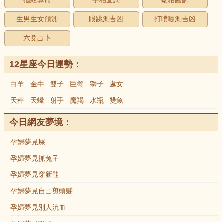
指紋算命
手相查詢
痣相圖解
生男生女預測
眼跳測吉凶
打噴嚏測吉凶
六爻占卜
12星座今日運勢：
白羊
金牛
雙子
巨蟹
獅子
處女
天秤
天蠍
射手
魔羯
水瓶
雙魚
今日網友夢境：
孕婦夢見屎
孕婦夢見抓兔子
孕婦夢見穿新鞋
孕婦夢見自己剪頭髮
孕婦夢見別人流血