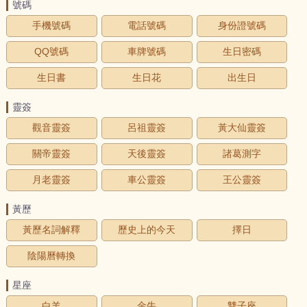
號碼
手機號碼
電話號碼
身份證號碼
QQ號碼
車牌號碼
生日密碼
生日書
生日花
出生日
靈簽
觀音靈簽
呂祖靈簽
黃大仙靈簽
關帝靈簽
天後靈簽
諸葛測字
月老靈簽
車公靈簽
王公靈簽
黃歷
黃歷名詞解釋
歷史上的今天
擇日
陰陽曆轉換
星座
白羊
金牛
雙子座