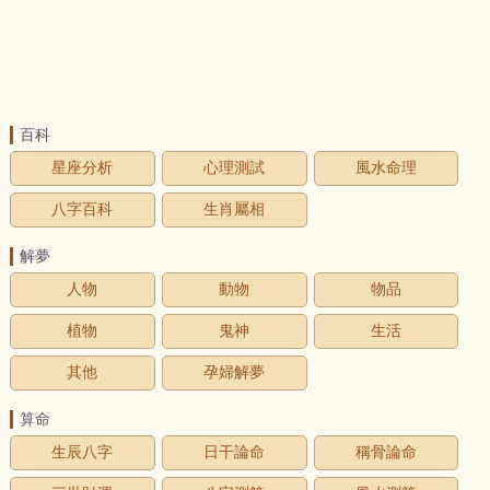
百科
星座分析
心理測試
風水命理
八字百科
生肖屬相
解夢
人物
動物
物品
植物
鬼神
生活
其他
孕婦解夢
算命
生辰八字
日干論命
稱骨論命