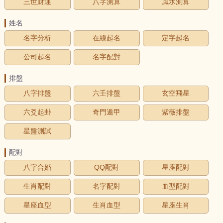
三世財運
八字測算
風水測算
姓名
名字分析
在線起名
定字起名
公司起名
名字配對
排盤
八字排盤
六壬排盤
玄空飛星
六爻起卦
奇門遁甲
紫薇排盤
星盤測試
配對
八字合婚
QQ配對
星座配對
生肖配對
名字配對
血型配對
星座血型
生肖血型
星座生肖