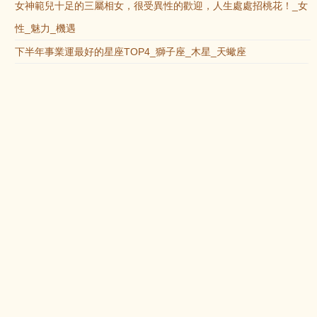
女神範兒十足的三屬相女，很受異性的歡迎，人生處處招桃花！_女
性_魅力_機遇
下半年事業運最好的星座TOP4_獅子座_木星_天蠍座