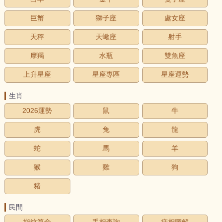
巨蟹
獅子座
處女座
天秤
天蠍座
射手
摩羯
水瓶
雙魚座
上升星座
星座專區
星座運勢
生肖
2026運勢
鼠
牛
虎
兔
龍
蛇
馬
羊
猴
雞
狗
豬
民間