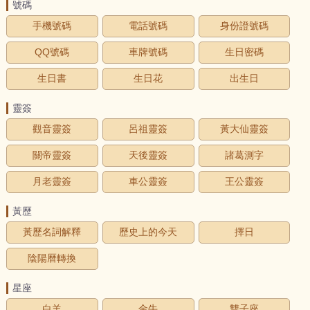
號碼
手機號碼
電話號碼
身份證號碼
QQ號碼
車牌號碼
生日密碼
生日書
生日花
出生日
靈簽
觀音靈簽
呂祖靈簽
黃大仙靈簽
關帝靈簽
天後靈簽
諸葛測字
月老靈簽
車公靈簽
王公靈簽
黃歷
黃歷名詞解釋
歷史上的今天
擇日
陰陽曆轉換
星座
白羊
金牛
雙子座