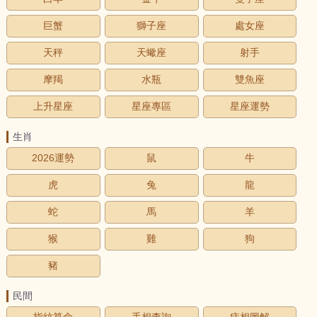
巨蟹
獅子座
處女座
天秤
天蠍座
射手
摩羯
水瓶
雙魚座
上升星座
星座專區
星座運勢
生肖
2026運勢
鼠
牛
虎
兔
龍
蛇
馬
羊
猴
雞
狗
豬
民間