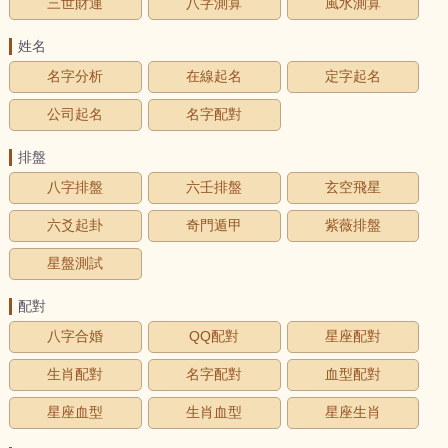
三世財運
八字測算
風水測算
姓名
名字分析
在線起名
定字起名
公司起名
名字配對
排盤
八字排盤
六壬排盤
玄空飛星
六爻起卦
奇門遁甲
紫薇排盤
星盤測試
配對
八字合婚
QQ配對
星座配對
生肖配對
名字配對
血型配對
星座血型
生肖血型
星座生肖