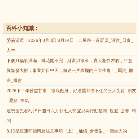
百科小知識：
勞倫週運｜2026年8月8日-8月14日十二星座一週展望_過往_日食_
人生
下個月福氣滿滿，桃花開不完，財富滾滾來，貴人相伴左右，生意
興隆發大財，事業如日中天，前途一片燦爛的三大生肖！_屬狗_朋
友_機會
2026下半年苦盡甘來，徹底翻身，好運擋都擋不住的三大生肖_朋友
_屬豬_福氣
運勢搶先看8月9日週日六月廿七大勢宜忌與行動指南_規避_是非_時
間
8.10星座運勢指南及注意事項（上）_補償_會發生_一個重大的