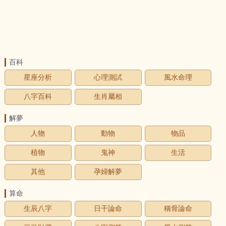
百科
星座分析
心理測試
風水命理
八字百科
生肖屬相
解夢
人物
動物
物品
植物
鬼神
生活
其他
孕婦解夢
算命
生辰八字
日干論命
稱骨論命