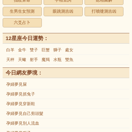
指紋算命
手相查詢
痣相圖解
生男生女預測
眼跳測吉凶
打噴嚏測吉凶
六爻占卜
12星座今日運勢：
白羊
金牛
雙子
巨蟹
獅子
處女
天秤
天蠍
射手
魔羯
水瓶
雙魚
今日網友夢境：
孕婦夢見屎
孕婦夢見抓兔子
孕婦夢見穿新鞋
孕婦夢見自己剪頭髮
孕婦夢見別人流血