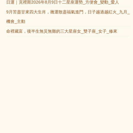
日運｜克裡斯2026年8月9日十二星座運勢_方便會_變動_愛人
9月苦盡甘來四大生肖，黴運散盡福氣進門，日子越過越紅火_九月_
機會_主動
命裡藏富，後半生無災無難的三大星座女_雙子座_女子_修來