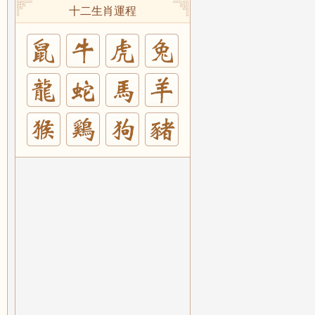
十二生肖運程
兔
羊
豬