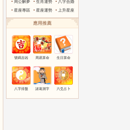
周公解夢
生肖運勢
八字合婚
星座專區
星座運勢
上升星座
應用推薦
號碼吉凶
周易算命
生日算命
八字排盤
諸葛測字
六爻占卜