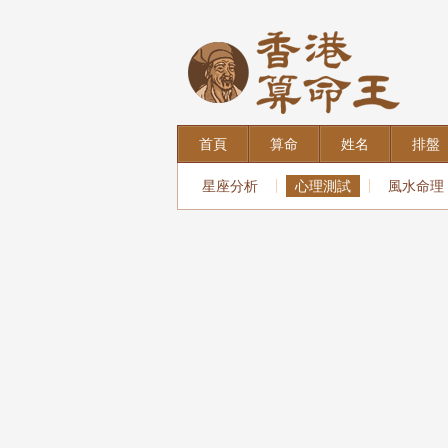
首頁
算命
姓名
排盤
星座分析
心理測試
風水命理