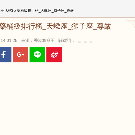
星座TOP3火藥桶級排行榜_天蠍座_獅子座_尊嚴
火藥桶級排行榜_天蠍座_獅子座_尊嚴
 14:01:25 來源：香港算命王 關鍵詞：,,,,,,,,,,,,,,