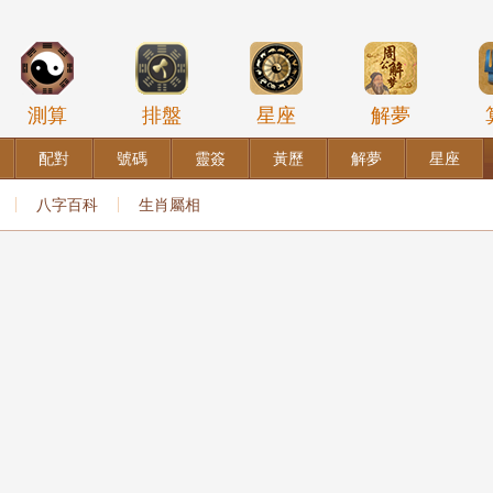
測算
排盤
星座
解夢
配對
號碼
靈簽
黃歷
解夢
星座
八字百科
生肖屬相