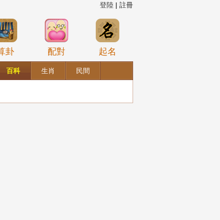
登陸
|
註冊
算卦
配對
起名
百科
生肖
民間