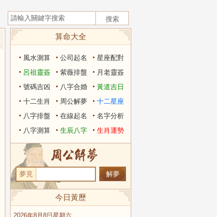
算命大全
風水測算
公司起名
星座配對
呂祖靈簽
紫薇排盤
月老靈簽
號碼吉凶
八字合婚
黃道吉日
十二生肖
周公解夢
十二星座
八字排盤
在線起名
名字分析
八字測算
生辰八字
生肖運勢
夢見
今日黃歷
2026年8月8日星期六