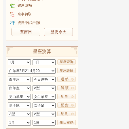
破屋 壞垣
余事勿取
虎日沖(戊申)猴
查吉日
歷史今天
星座測算
星座查詢
星座詳解
運 勢
解 讀
配 對
配 對
配 對
生日密碼