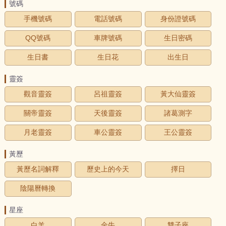
號碼
手機號碼
電話號碼
身份證號碼
QQ號碼
車牌號碼
生日密碼
生日書
生日花
出生日
靈簽
觀音靈簽
呂祖靈簽
黃大仙靈簽
關帝靈簽
天後靈簽
諸葛測字
月老靈簽
車公靈簽
王公靈簽
黃歷
黃歷名詞解釋
歷史上的今天
擇日
陰陽曆轉換
星座
白羊
金牛
雙子座