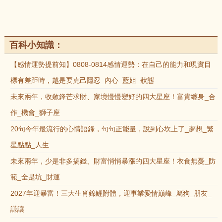
百科小知識：
【感情運勢提前知】0808-0814感情運勢：在自己的能力和現實目
標有差距時，越是要克己隱忍_內心_藍姐_狀態
未來兩年，收斂鋒芒求財、家境慢慢變好的四大星座！富貴纏身_合
作_機會_獅子座
20句今年最流行的心情語錄，句句正能量，說到心坎上了_夢想_繁
星點點_人生
未來兩年，少是非多搞錢、財富悄悄暴漲的四大星座！衣食無憂_防
範_全是坑_財運
2027年迎暴富！三大生肖錦鯉附體，迎事業愛情巔峰_屬狗_朋友_
謙讓