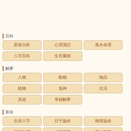
百科
星座分析
心理測試
風水命理
八字百科
生肖屬相
解夢
人物
動物
物品
植物
鬼神
生活
其他
孕婦解夢
算命
生辰八字
日干論命
稱骨論命