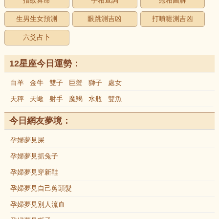
指紋算命
手相查詢
痣相圖解
生男生女預測
眼跳測吉凶
打噴嚏測吉凶
六爻占卜
12星座今日運勢：
白羊
金牛
雙子
巨蟹
獅子
處女
天秤
天蠍
射手
魔羯
水瓶
雙魚
今日網友夢境：
孕婦夢見屎
孕婦夢見抓兔子
孕婦夢見穿新鞋
孕婦夢見自己剪頭髮
孕婦夢見別人流血