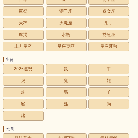
巨蟹
獅子座
處女座
天秤
天蠍座
射手
摩羯
水瓶
雙魚座
上升星座
星座專區
星座運勢
生肖
2026運勢
鼠
牛
虎
兔
龍
蛇
馬
羊
猴
雞
狗
豬
民間