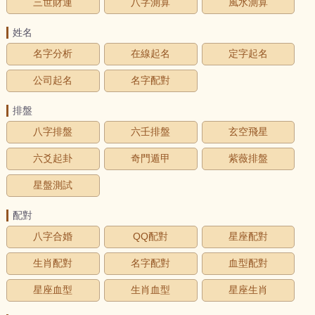
三世財運
八字測算
風水測算
姓名
名字分析
在線起名
定字起名
公司起名
名字配對
排盤
八字排盤
六壬排盤
玄空飛星
六爻起卦
奇門遁甲
紫薇排盤
星盤測試
配對
八字合婚
QQ配對
星座配對
生肖配對
名字配對
血型配對
星座血型
生肖血型
星座生肖