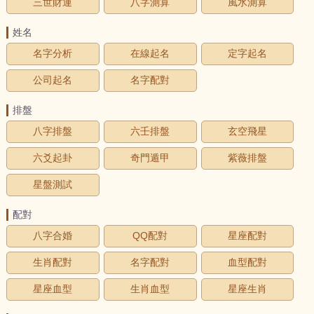
三世財運
八字測算
風水測算
姓名
名字分析
在線起名
定字起名
公司起名
名字配對
排盤
八字排盤
六壬排盤
玄空飛星
六爻起卦
奇門遁甲
紫薇排盤
星盤測試
配對
八字合婚
QQ配對
星座配對
生肖配對
名字配對
血型配對
星座血型
生肖血型
星座生肖