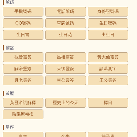
號碼
手機號碼
電話號碼
身份證號碼
QQ號碼
車牌號碼
生日密碼
生日書
生日花
出生日
靈簽
觀音靈簽
呂祖靈簽
黃大仙靈簽
關帝靈簽
天後靈簽
諸葛測字
月老靈簽
車公靈簽
王公靈簽
黃歷
黃歷名詞解釋
歷史上的今天
擇日
陰陽曆轉換
星座
白羊
金牛
雙子座