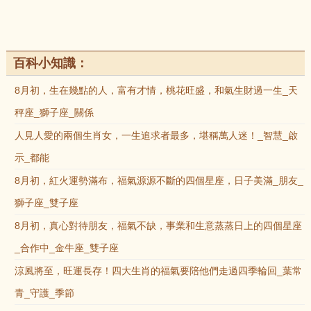
百科小知識：
8月初，生在幾點的人，富有才情，桃花旺盛，和氣生財過一生_天
秤座_獅子座_關係
人見人愛的兩個生肖女，一生追求者最多，堪稱萬人迷！_智慧_啟
示_都能
8月初，紅火運勢滿布，福氣源源不斷的四個星座，日子美滿_朋友_
獅子座_雙子座
8月初，真心對待朋友，福氣不缺，事業和生意蒸蒸日上的四個星座
_合作中_金牛座_雙子座
涼風將至，旺運長存！四大生肖的福氣要陪他們走過四季輪回_葉常
青_守護_季節