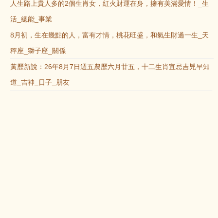
人生路上貴人多的2個生肖女，紅火財運在身，擁有美滿愛情！_生
活_總能_事業
8月初，生在幾點的人，富有才情，桃花旺盛，和氣生財過一生_天
秤座_獅子座_關係
黃歷新說：26年8月7日週五農歷六月廿五，十二生肖宜忌吉兇早知
道_吉神_日子_朋友