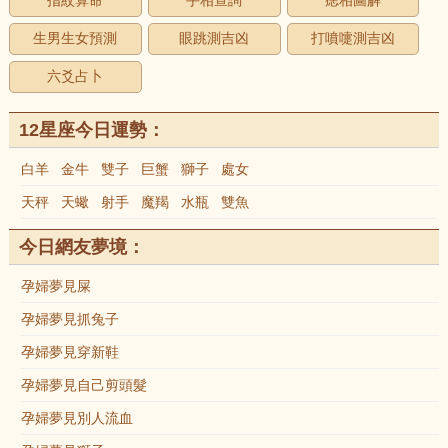
指紋算命
手相查詢
痣相圖解
生男生女預測
眼跳測吉凶
打噴嚏測吉凶
六爻占卜
12星座今日運勢：
白羊
金牛
雙子
巨蟹
獅子
處女
天秤
天蠍
射手
魔羯
水瓶
雙魚
今日網友夢境：
孕婦夢見屎
孕婦夢見抓兔子
孕婦夢見穿新鞋
孕婦夢見自己剪頭髮
孕婦夢見別人流血