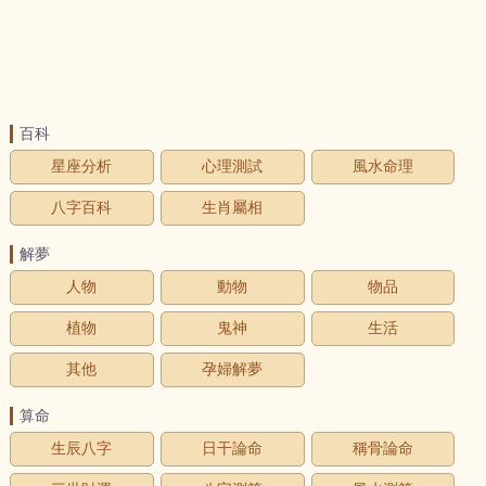
百科
星座分析
心理測試
風水命理
八字百科
生肖屬相
解夢
人物
動物
物品
植物
鬼神
生活
其他
孕婦解夢
算命
生辰八字
日干論命
稱骨論命