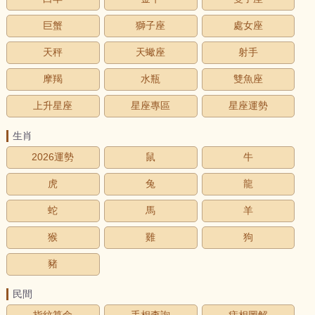
巨蟹
獅子座
處女座
天秤
天蠍座
射手
摩羯
水瓶
雙魚座
上升星座
星座專區
星座運勢
生肖
2026運勢
鼠
牛
虎
兔
龍
蛇
馬
羊
猴
雞
狗
豬
民間