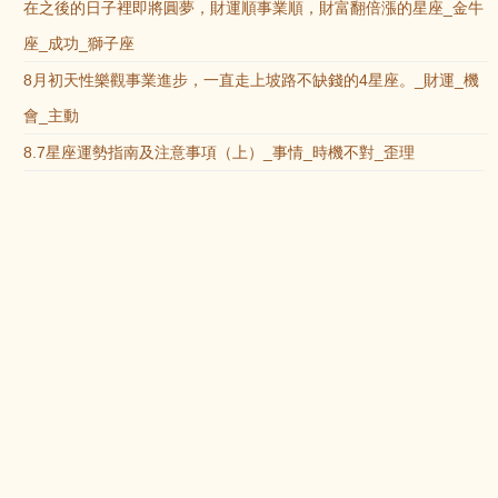
在之後的日子裡即將圓夢，財運順事業順，財富翻倍漲的星座_金牛
座_成功_獅子座
8月初天性樂觀事業進步，一直走上坡路不缺錢的4星座。_財運_機
會_主動
8.7星座運勢指南及注意事項（上）_事情_時機不對_歪理