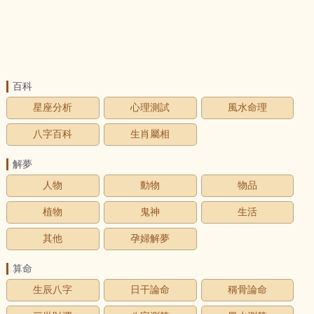
百科
星座分析
心理測試
風水命理
八字百科
生肖屬相
解夢
人物
動物
物品
植物
鬼神
生活
其他
孕婦解夢
算命
生辰八字
日干論命
稱骨論命