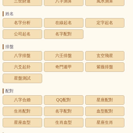
三世財運
八字測算
風水測算
姓名
名字分析
在線起名
定字起名
公司起名
名字配對
排盤
八字排盤
六壬排盤
玄空飛星
六爻起卦
奇門遁甲
紫薇排盤
星盤測試
配對
八字合婚
QQ配對
星座配對
生肖配對
名字配對
血型配對
星座血型
生肖血型
星座生肖