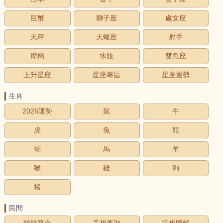
巨蟹
獅子座
處女座
天秤
天蠍座
射手
摩羯
水瓶
雙魚座
上升星座
星座專區
星座運勢
生肖
2026運勢
鼠
牛
虎
兔
龍
蛇
馬
羊
猴
雞
狗
豬
民間