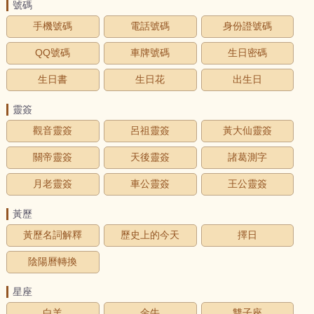
號碼
手機號碼
電話號碼
身份證號碼
QQ號碼
車牌號碼
生日密碼
生日書
生日花
出生日
靈簽
觀音靈簽
呂祖靈簽
黃大仙靈簽
關帝靈簽
天後靈簽
諸葛測字
月老靈簽
車公靈簽
王公靈簽
黃歷
黃歷名詞解釋
歷史上的今天
擇日
陰陽曆轉換
星座
白羊
金牛
雙子座