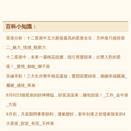
百科小知識：
星座分析：十二星座中五大顏值最高的星座女生，天秤座只能排第
二_魅力_情感_觀察力
十二星座中，未來一週桃花扭腰，指引舊愛歸來，出雙入對的星
座！_愛情_都能_獅子座
良緣常駐！三大生肖整年桃花盛放，愛戀甜蜜綿長，婚姻幸福圓滿_
屬豬_感情_單身
8月6日3個星座的財神降臨，財富滾滾來，錢包鼓鼓！_工作_金牛座
_方面
8月初，月底期間事業順利，運氣變好，新年到來之前發家致富的4
大星座_財富_初至_天秤座