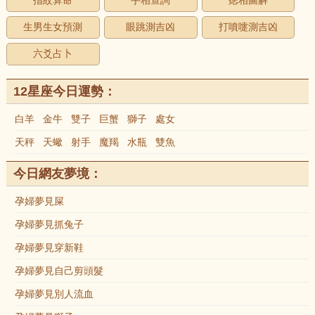
指紋算命
手相查詢
痣相圖解
生男生女預測
眼跳測吉凶
打噴嚏測吉凶
六爻占卜
12星座今日運勢：
白羊
金牛
雙子
巨蟹
獅子
處女
天秤
天蠍
射手
魔羯
水瓶
雙魚
今日網友夢境：
孕婦夢見屎
孕婦夢見抓兔子
孕婦夢見穿新鞋
孕婦夢見自己剪頭髮
孕婦夢見別人流血