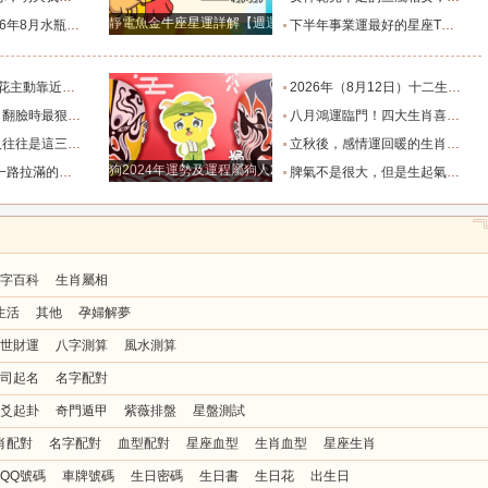
靜電魚金牛座星運詳解【週運2024年12月9日-12月15日】
度運勢_合作_木星_滿月
下半年事業運最好的星座TOP4_獅子座_木星_天蠍座
的三個星座_雙子座_東西_地方
2026年（8月12日）十二生肖最棒運勢播報_龍的_財富_方面
，誰碰底線誰倒黴_金牛座_星象_天秤座
八月鴻運臨門！四大生肖喜事紮堆來襲，下半年一路順風順水到底_避雷_要點_合作
也懂得借助團隊_水瓶_協作_一個人
立秋後，感情運回暖的生肖TOP3_單身_放平_申金
狗2024年運勢及運程屬狗人2024運勢好嗎
全年順風順水少坎坷_合作_人脈_事業
脾氣不是很大，但是生起氣來很難哄的五大星座女_女性_情緒_給予
字百科
生肖屬相
生活
其他
孕婦解夢
世財運
八字測算
風水測算
司起名
名字配對
爻起卦
奇門遁甲
紫薇排盤
星盤測試
肖配對
名字配對
血型配對
星座血型
生肖血型
星座生肖
QQ號碼
車牌號碼
生日密碼
生日書
生日花
出生日