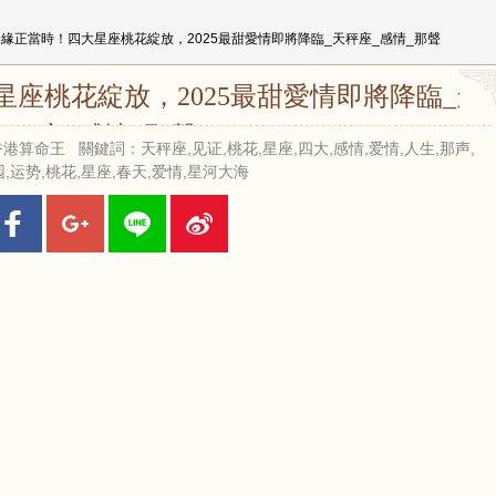
良緣正當時！四大星座桃花綻放，2025最甜愛情即將降臨_天秤座_感情_那聲
座桃花綻放，2025最甜愛情即將降臨_天
秤座_感情_那聲
來源：香港算命王 關鍵詞：天秤座,见证,桃花,星座,四大,感情,爱情,人生,那声,
,运势,桃花,星座,春天,爱情,星河大海