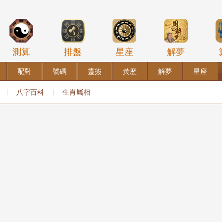
測算
排盤
星座
解夢
配對
號碼
靈簽
黃歷
解夢
星座
八字百科
生肖屬相