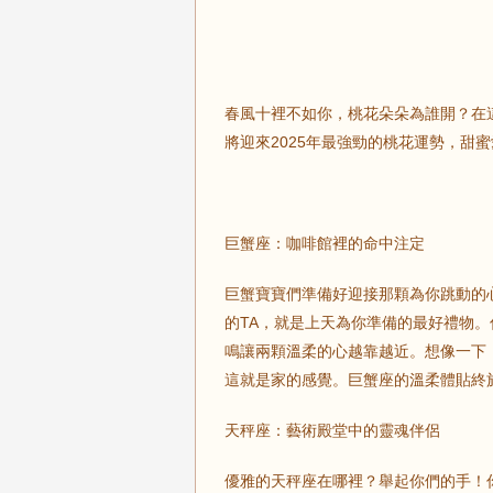
春風十裡不如你，桃花朵朵為誰開？在
將迎來2025年最強勁的桃花運勢，甜
巨蟹座：咖啡館裡的命中注定
巨蟹寶寶們準備好迎接那顆為你跳動的
的TA，就是上天為你準備的最好禮物
鳴讓兩顆溫柔的心越靠越近。想像一下
這就是家的感覺。巨蟹座的溫柔體貼終
天秤座：藝術殿堂中的靈魂伴侶
優雅的天秤座在哪裡？舉起你們的手！