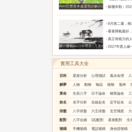
Alex巨蟹座本週運勢詳解2024.12.23-12.29
蘇珊米勒︱2026年8月水瓶座月
8月第二週，桃花主動靠近，遇到值得認識的人
看著脾氣最好，翻臉時最狠！立秋後這三大星座撕掉偽裝
真正有能力的人往往是這三個星座，既能獨立完成
第一運程2025年屬豬1月運程解析
2027年貴人緣一路拉滿的三大生肖！處處有人幫扶，
實用工具大全
百科
星座分析
心理測試
風水命理
八
解夢
人物
動物
物品
植物
鬼神
算命
生辰八字
日干論命
稱骨論命
三
姓名
名字分析
在線起名
定字起名
公
排盤
八字排盤
六壬排盤
玄空飛星
六
配對
八字合婚
QQ配對
星座配對
生
號碼
手機號碼
電話號碼
身份證號碼