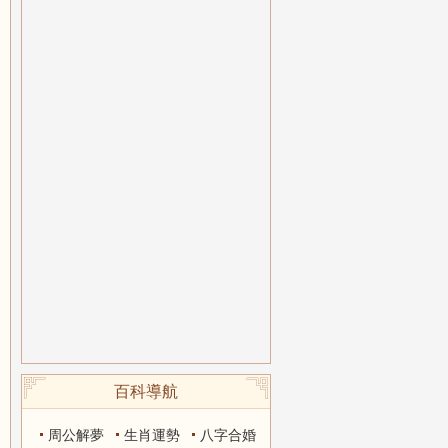
百科導航
周公解夢
生肖運勢
八字合婚