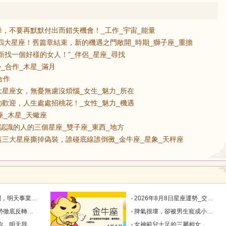
，不要再默默付出而錯失機會！_工作_宇宙_能量
的四大星座！舊篇章結束，新的機遇之門敞開_時期_獅子座_重擔
新找一個好樣的女人！”_伴侶_星座_尋找
_合作_木星_滿月
合作
星座女，無憂無慮沒煩惱_女生_魅力_所在
歡迎，人生處處招桃花！_女性_魅力_機遇
座_木星_天蠍座
認識的人的三個星座_雙子座_東西_地方
三大星座撕掉偽裝，誰碰底線誰倒黴_金牛座_星象_天秤座
默付出而錯失機會！_工作_宇宙_能量
2026年8月8日星座運勢_交易_管理_合作
，新的機遇之門敞開_時期_獅子座_重擔
脾氣很壞，卻被男生寵成小公主的四大星座女，無憂無慮沒煩惱_女生_魅力_所在
樣的女人！”_伴侶_星座_尋找
女神範兒十足的三屬相女，很受異性的歡迎，人生處處招桃花！_女性_魅力_機遇