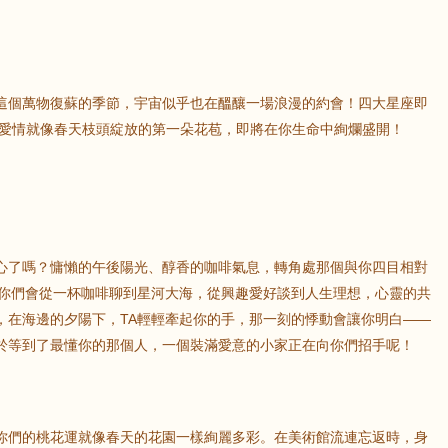
這個萬物復蘇的季節，宇宙似乎也在醞釀一場浪漫的約會！四大星座即
蜜愛情就像春天枝頭綻放的第一朵花苞，即將在你生命中絢爛盛開！
心了嗎？慵懶的午後陽光、醇香的咖啡氣息，轉角處那個與你四目相對
。你們會從一杯咖啡聊到星河大海，從興趣愛好談到人生理想，心靈的共
，在海邊的夕陽下，TA輕輕牽起你的手，那一刻的悸動會讓你明白——
於等到了最懂你的那個人，一個裝滿愛意的小家正在向你們招手呢！
你們的桃花運就像春天的花園一樣絢麗多彩。在美術館流連忘返時，身