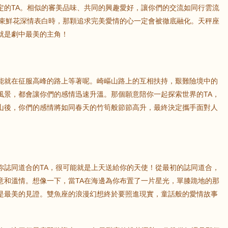
定的TA。相似的審美品味、共同的興趣愛好，讓你們的交流如同行雲流
鼠
牛
虎
一束鮮花深情表白時，那顆追求完美愛情的心一定會被徹底融化。天秤座
就是劇中最美的主角！
龍
蛇
馬
猴
雞
狗
能就在征服高峰的路上等著呢。崎嶇山路上的互相扶持，艱難險境中的
風景，都會讓你們的感情迅速升溫。那個願意陪你一起探索世界的TA，
山後，你們的感情將如同春天的竹筍般節節高升，最終決定攜手面對人
你誌同道合的TA，很可能就是上天送給你的天使！從最初的誌同道合，
意和溫情。想像一下，當TA在海邊為你布置了一片星光，單膝跪地的那
是最美的見證。雙魚座的浪漫幻想終於要照進現實，童話般的愛情故事