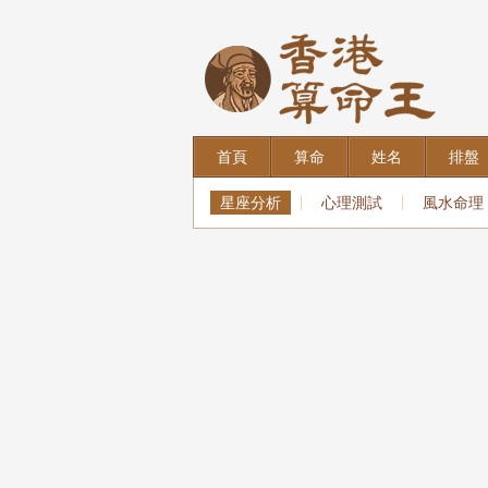
首頁
算命
姓名
排盤
星座分析
心理測試
風水命理