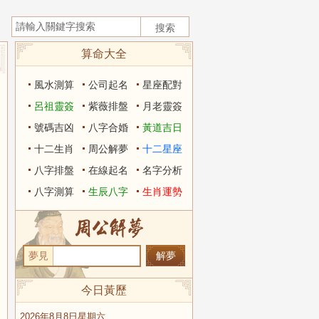
算命大全
風水測算
公司起名
星座配對
呂祖靈簽
紫薇排盤
月老靈簽
號碼吉凶
八字合婚
黃道吉日
十二生肖
周公解夢
十二星座
八字排盤
在線起名
名字分析
八字測算
生辰八字
生肖運勢
夢見
今日黃歷
2026年8月8日星期六