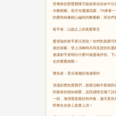
旁傳來的那聲贊嘆可能就來自你命中注
水般順暢。當月光灑滿花園，TA捧著
的愛情就像精心編排的舞臺劇，而你們
射手座：山巔之上的真愛誓言
愛冒險的射手座注意啦！你們的真愛可
彼此鼓勵，登上頂峰時共同見證的壯麗
會讓射手座明白什麽叫做靈魂伴侶。下
生的重重挑戰！
雙魚座：星光璀璨的海邊誓約
浪漫的雙魚寶寶們，慈善活動中那個與
到後來的相知相愛，這段感情充滿了詩
一刻，海浪聲是最好的伴奏，滿天星辰
即將在你身上真實上演！