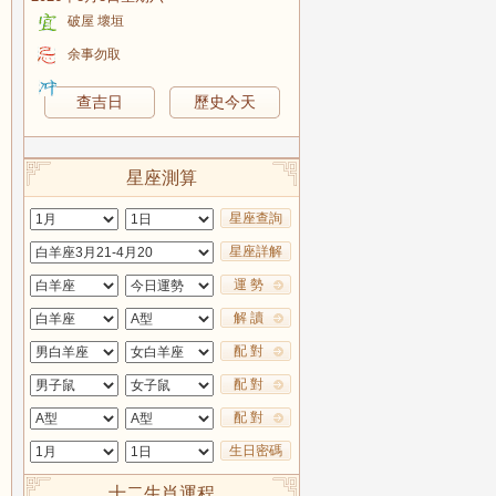
破屋 壞垣
余事勿取
查吉日
歷史今天
星座測算
星座查詢
星座詳解
運 勢
解 讀
配 對
配 對
配 對
生日密碼
十二生肖運程