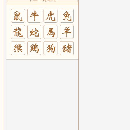
兔
羊
豬