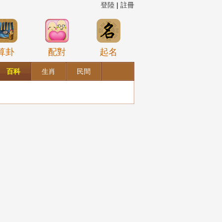
登陸
|
註冊
算卦
配對
起名
百科
生肖
民間