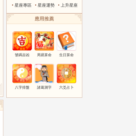
星座專區
星座運勢
上升星座
應用推薦
號碼吉凶
周易算命
生日算命
八字排盤
諸葛測字
六爻占卜