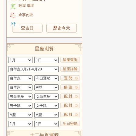
破屋 壞垣
余事勿取
查吉日
歷史今天
星座測算
星座查詢
星座詳解
運 勢
解 讀
配 對
配 對
配 對
生日密碼
十二生肖運程