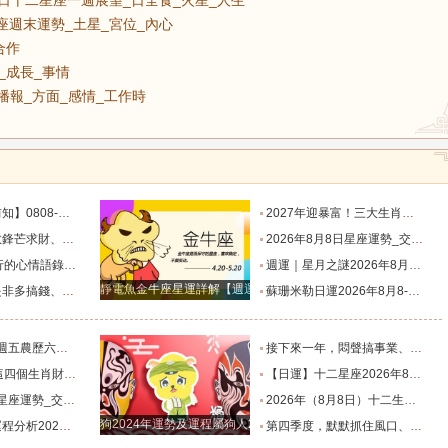
14日十二星座一週展望_日全食_火星_人生
星座週末運勢_土星_宮位_內心
合作
感_成長_事情
播報_方面_感情_工作時
目標有差距時，越是要克己隱忍_內心_藍姐_狀態
2027年迎暴富！三大生肖錦鯉附體，迎事業愛情巔峰_屬狗_朋友_謙讓
星座！富貴纏身_合作_機會_獅子座
2026年8月8日星座運勢_交易_管理_合作
說到心坎上了_夢想_繁星點點_人生
週運｜星月之謎2026年8月8日-8月14日十二星座一週展望_日全食_火星_人生
靜電魚金牛座星運詳解【週運2024年12月9日-12月15日】
星座！衣食無憂_防範_全是坑_財運
蘇珊米勒日運2026年8月8-9日十二星座週末運勢_土星_宮位_內心
肖排名榜。_工作_池池_感情
接下來一年，悶聲搞事業、家底越來越厚的四大星座！財源滾滾_機會_計劃_百萬財富
全程暢通收獲滿堂吉祥財富_財氣_龍人
【日運】十二星座2026年8月8日運勢播報_方面_感情_工作時
勢_交易_管理_合作
2026年（8月8日）十二生肖運勢播報_感情_事業_朋友
狗2024年運勢及運程屬狗人2024運勢好嗎
8.8_靈感_成長_事情
第四季度，默默抓住風口、收入節節走高的四大星座！越攢越富_機會_能量_直覺