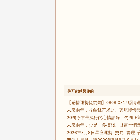
你可能感興趣的
【感情運勢提前知】0808-0814
未來兩年，收斂鋒芒求財、家境慢慢變
20句今年最流行的心情語錄，句句正
未來兩年，少是非多搞錢、財富悄悄暴
2026年8月8日星座運勢_交易_管理_