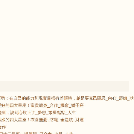
感情運勢：在自己的能力和現實目標有差距時，越是要克己隱忍_內心_藍姐_
好的四大星座！富貴纏身_合作_機會_獅子座
能量，說到心坎上了_夢想_繁星點點_人生
漲的四大星座！衣食無憂_防範_全是坑_財運
合作