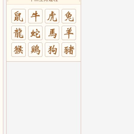
兔
羊
豬