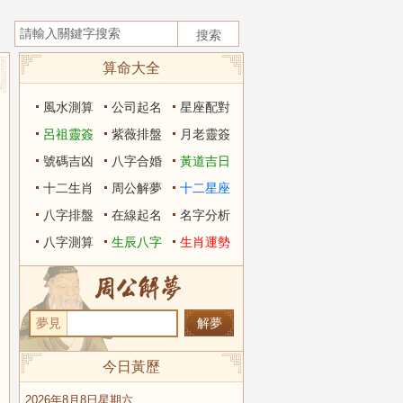
算命大全
風水測算
公司起名
星座配對
呂祖靈簽
紫薇排盤
月老靈簽
號碼吉凶
八字合婚
黃道吉日
十二生肖
周公解夢
十二星座
八字排盤
在線起名
名字分析
八字測算
生辰八字
生肖運勢
夢見
今日黃歷
2026年8月8日星期六