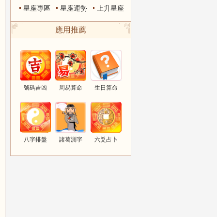
星座專區
星座運勢
上升星座
應用推薦
號碼吉凶
周易算命
生日算命
八字排盤
諸葛測字
六爻占卜