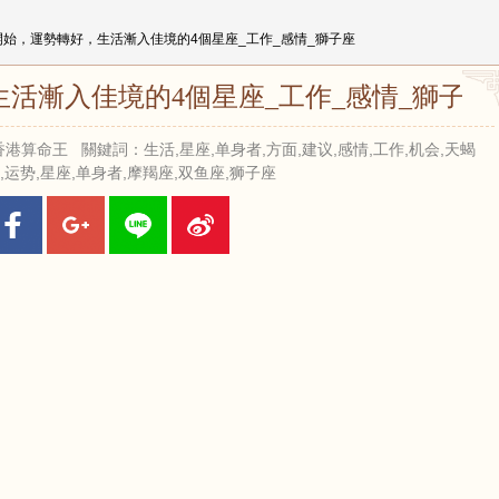
月開始，運勢轉好，生活漸入佳境的4個星座_工作_感情_獅子座
生活漸入佳境的4個星座_工作_感情_獅子座
 來源：香港算命王 關鍵詞：生活,星座,单身者,方面,建议,感情,工作,机会,天蝎
,运势,星座,单身者,摩羯座,双鱼座,狮子座