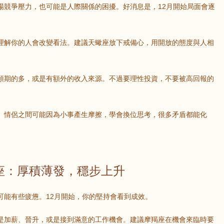
場競爭壓力，也可能是人際關係的困擾。好消息是，12月開始局面會逐
理解你的人會改變看法。建議天蠍座放下戒備心，用開放的態度與人相
預期的多，或是有額外的收入來源。不過要理性投資，不要被高回報的
。情侶之間可能因為小事產生摩擦，學會換位思考，很多矛盾都能化
座：厚積薄發，穩步上升
可能有些疲憊。12月開始，你的堅持會看到成效。
是加薪、晉升，或是接到滿意的工作機會。建議摩羯座在機會來臨時要