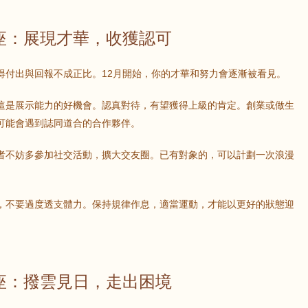
鼠
牛
虎
座：展現才華，收獲認可
龍
蛇
馬
得付出與回報不成正比。12月開始，你的才華和努力會逐漸被看見。
猴
雞
狗
這是展示能力的好機會。認真對待，有望獲得上級的肯定。創業或做生
可能會遇到誌同道合的合作夥伴。
者不妨多參加社交活動，擴大交友圈。已有對象的，可以計劃一次浪漫
，不要過度透支體力。保持規律作息，適當運動，才能以更好的狀態迎
座：撥雲見日，走出困境