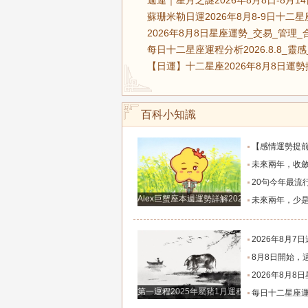
週運｜星月之謎2026年8月8日-8月
蘇珊米勒日運2026年8月8-9日十二
2026年8月8日星座運勢_交易_管理_
每日十二星座運程分析2026.8.8_靈
【日運】十二星座2026年8月8日運勢
百科小知識
【感情運勢提前知】0808-0814感情運勢：在自己的能力和現實
未來兩年，收斂鋒芒求財、家境慢慢變好的四大
20句今年最流行的心情語錄，句句正能量，
Alex巨蟹座本週運勢詳解2024.12.23-12.29
未來兩年，少是非多搞錢、財富悄悄暴漲的四大
2026年8月7日週五農歷六月廿五好運生
8月8日開始，這四個生肖財運穩步上行，財路
2026年8月8日星座運
第一運程2025年屬豬1月運程解析
每日十二星座運程分析2026.