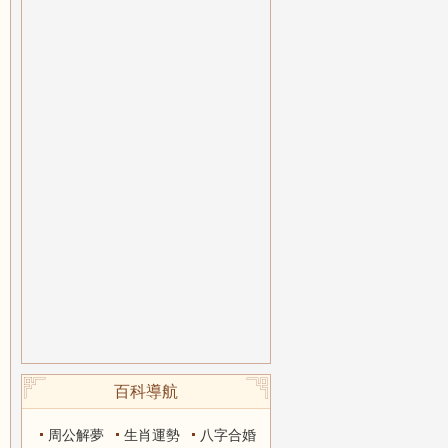
百科導航
周公解夢
生肖運勢
八字合婚