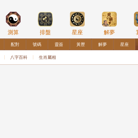
測算
排盤
星座
解夢
配對
號碼
靈簽
黃歷
解夢
星座
八字百科
生肖屬相