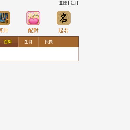
登陸
|
註冊
算卦
配對
起名
百科
生肖
民間