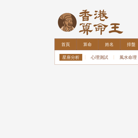
首頁
算命
姓名
排盤
星座分析
心理測試
風水命理