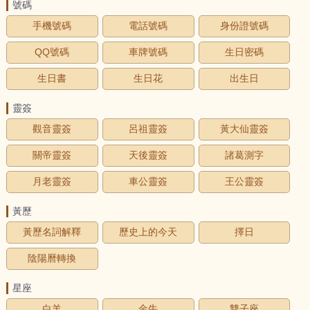
號碼
手機號碼
電話號碼
身份證號碼
QQ號碼
車牌號碼
生日密碼
生日書
生日花
出生日
靈簽
觀音靈簽
呂祖靈簽
黃大仙靈簽
關帝靈簽
天後靈簽
諸葛測字
月老靈簽
車公靈簽
王公靈簽
黃歷
黃歷名詞解釋
歷史上的今天
擇日
陰陽曆轉換
星座
白羊
金牛
雙子座