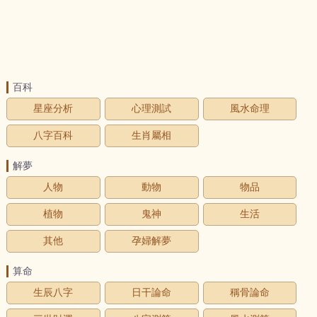
百科
星座分析
心理測試
風水命理
八字百科
生肖屬相
解夢
人物
動物
物品
植物
鬼神
生活
其他
孕婦解夢
算命
生辰八字
日干論命
稱骨論命