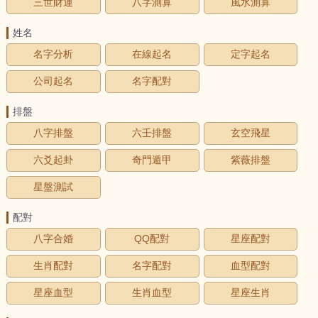
三世財運
八字測算
風水測算
姓名
名字分析
在線起名
定字起名
公司起名
名字配對
排盤
八字排盤
六壬排盤
玄空飛星
六爻起卦
奇門遁甲
紫薇排盤
星盤測試
配對
八字合婚
QQ配對
星座配對
生肖配對
名字配對
血型配對
星座血型
生肖血型
星座生肖