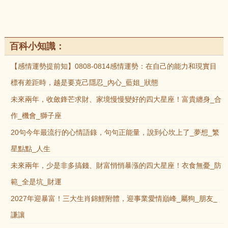
百科小知識：
【感情運勢提前知】0808-0814感情運勢：在自己的能力和現實目
標有差距時，越是要克己隱忍_內心_藍姐_狀態
未來兩年，收斂鋒芒求財、家境慢慢變好的四大星座！富貴纏身_合
作_機會_獅子座
20句今年最流行的心情語錄，句句正能量，說到心坎上了_夢想_繁
星點點_人生
未來兩年，少是非多搞錢、財富悄悄暴漲的四大星座！衣食無憂_防
範_全是坑_財運
2027年迎暴富！三大生肖錦鯉附體，迎事業愛情巔峰_屬狗_朋友_
謙讓