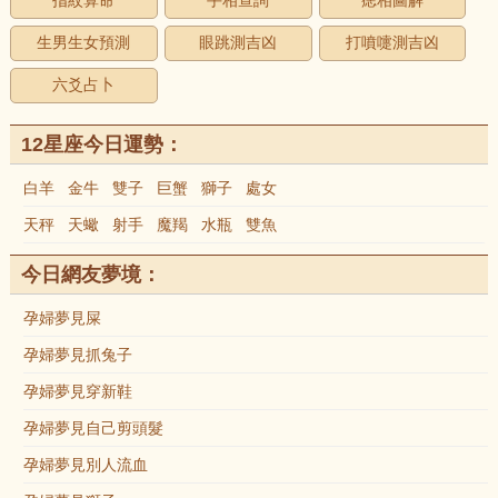
指紋算命
手相查詢
痣相圖解
生男生女預測
眼跳測吉凶
打噴嚏測吉凶
六爻占卜
12星座今日運勢：
白羊
金牛
雙子
巨蟹
獅子
處女
天秤
天蠍
射手
魔羯
水瓶
雙魚
今日網友夢境：
孕婦夢見屎
孕婦夢見抓兔子
孕婦夢見穿新鞋
孕婦夢見自己剪頭髮
孕婦夢見別人流血