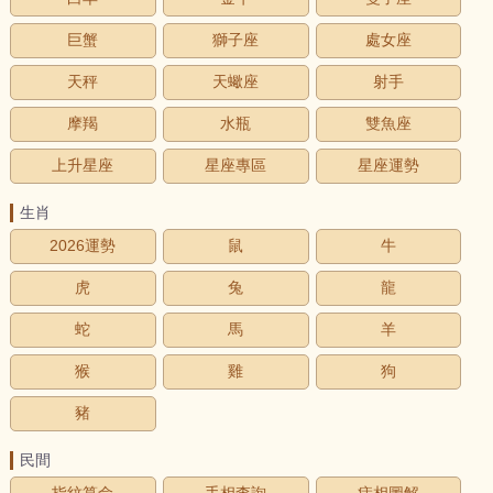
巨蟹
獅子座
處女座
天秤
天蠍座
射手
摩羯
水瓶
雙魚座
上升星座
星座專區
星座運勢
生肖
2026運勢
鼠
牛
虎
兔
龍
蛇
馬
羊
猴
雞
狗
豬
民間