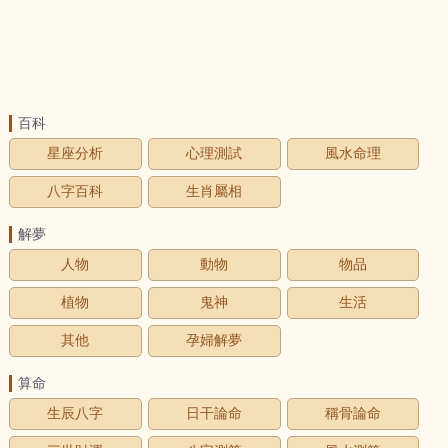
百科
星座分析
心理測試
風水命理
八字百科
生肖屬相
解夢
人物
動物
物品
植物
鬼神
生活
其他
孕婦解夢
算命
生辰八字
日干論命
稱骨論命