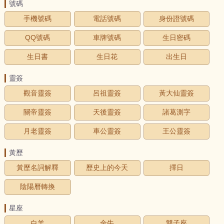
號碼
手機號碼
電話號碼
身份證號碼
QQ號碼
車牌號碼
生日密碼
生日書
生日花
出生日
靈簽
觀音靈簽
呂祖靈簽
黃大仙靈簽
關帝靈簽
天後靈簽
諸葛測字
月老靈簽
車公靈簽
王公靈簽
黃歷
黃歷名詞解釋
歷史上的今天
擇日
陰陽曆轉換
星座
白羊
金牛
雙子座