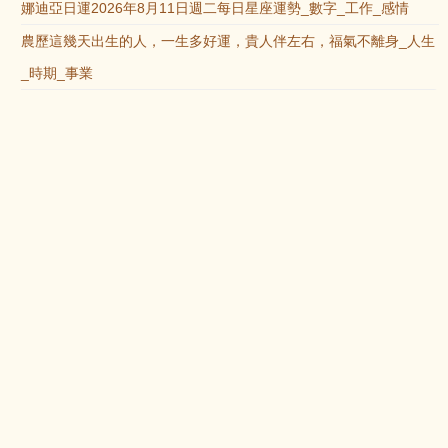
娜迪亞日運2026年8月11日週二每日星座運勢_數字_工作_感情
農歷這幾天出生的人，一生多好運，貴人伴左右，福氣不離身_人生
_時期_事業