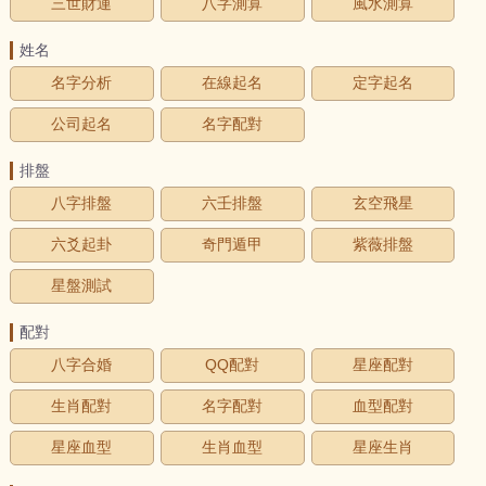
三世財運
八字測算
風水測算
姓名
名字分析
在線起名
定字起名
公司起名
名字配對
排盤
八字排盤
六壬排盤
玄空飛星
六爻起卦
奇門遁甲
紫薇排盤
星盤測試
配對
八字合婚
QQ配對
星座配對
生肖配對
名字配對
血型配對
星座血型
生肖血型
星座生肖