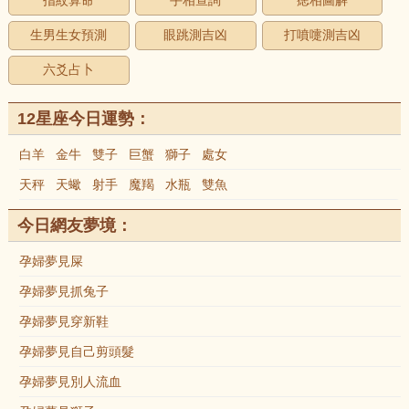
指紋算命
手相查詢
痣相圖解
生男生女預測
眼跳測吉凶
打噴嚏測吉凶
六爻占卜
12星座今日運勢：
白羊
金牛
雙子
巨蟹
獅子
處女
天秤
天蠍
射手
魔羯
水瓶
雙魚
今日網友夢境：
孕婦夢見屎
孕婦夢見抓兔子
孕婦夢見穿新鞋
孕婦夢見自己剪頭髮
孕婦夢見別人流血