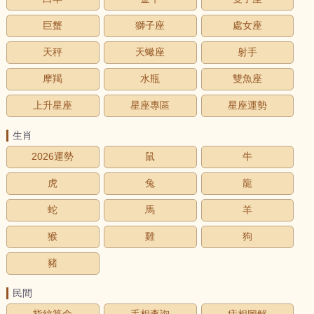
巨蟹
獅子座
處女座
天秤
天蠍座
射手
摩羯
水瓶
雙魚座
上升星座
星座專區
星座運勢
生肖
2026運勢
鼠
牛
虎
兔
龍
蛇
馬
羊
猴
雞
狗
豬
民間