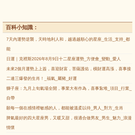
百科小知識：
7天內運勢逆襲，天時地利人和，越過越順心的星座_生活_支持_都
能
日運｜克裡斯2026年8月9日十二星座運勢_方便會_變動_愛人
未來2個月運勢上上簽，喜迎財富，菩薩護佑，橫財運高漲，喜事接
二連三爆發的生肖！_福氣_屬豬_好運
獅子座：九月上旬氣場全開，事業大有作為，喜事紮堆_項目_行業_
自帶
願每一個在感情裡敏感的人，都能被溫柔以待_男人_對方_生肖
脾氣最好的四大星座男，又暖又甜，很適合做男友_男生_魅力_浪漫
情懷