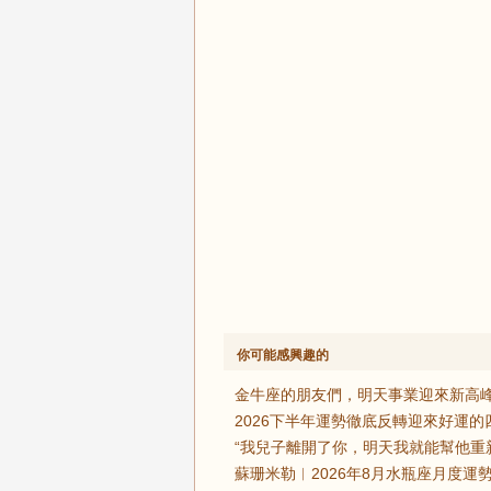
你可能感興趣的
金牛座的朋友們，明天事業迎來新高峰
2026下半年運勢徹底反轉迎來好運
“我兒子離開了你，明天我就能幫他重
蘇珊米勒︱2026年8月水瓶座月度運勢