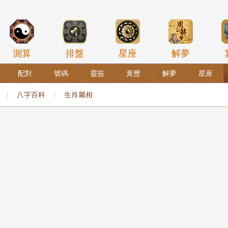
測算
排盤
星座
解夢
配對
號碼
靈簽
黃歷
解夢
星座
八字百科
生肖屬相