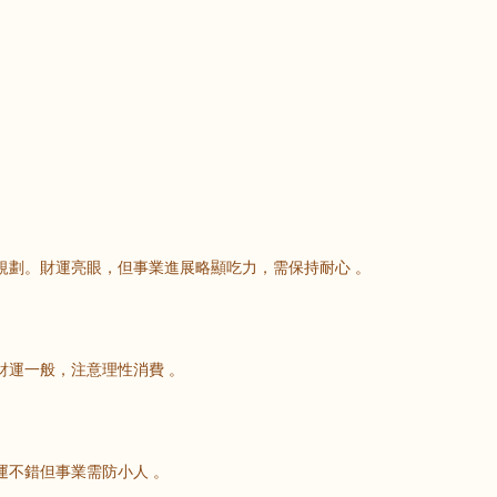
規劃。財運亮眼，但事業進展略顯吃力，需保持耐心 。
財運一般，注意理性消費 。
運不錯但事業需防小人 。