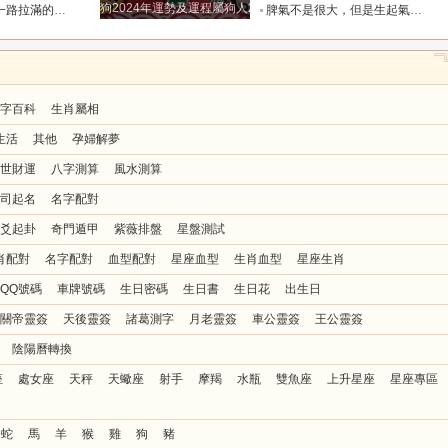
狗2024年運勢及運程屬狗人2024運勢好嗎
全年順風順水少坎坷_合作_人脈_事業
脾氣不是很大，但是生起氣來很難哄的五大星座女_女性_情緒_給予
字百科
生肖屬相
生活
其他
孕婦解夢
世財運
八字測算
風水測算
司起名
名字配對
爻起卦
奇門遁甲
紫薇排盤
星盤測試
肖配對
名字配對
血型配對
星座血型
生肖血型
星座生肖
QQ號碼
車牌號碼
生日密碼
生日書
生日花
出生日
關帝靈簽
天後靈簽
諸葛測字
月老靈簽
車公靈簽
王公靈簽
陰陽曆轉換
座
處女座
天秤
天蠍座
射手
摩羯
水瓶
雙魚座
上升星座
星座專區
蛇
馬
羊
猴
雞
狗
豬