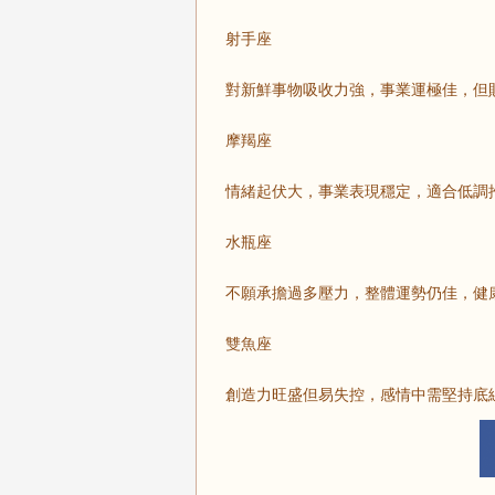
射手座
對新鮮事物吸收力強，事業運極佳，但
摩羯座
情緒起伏大，事業表現穩定，適合低調
水瓶座
不願承擔過多壓力，整體運勢仍佳，健
雙魚座
創造力旺盛但易失控，感情中需堅持底