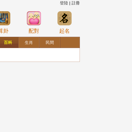
登陸
|
註冊
算卦
配對
起名
百科
生肖
民間