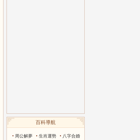
百科導航
周公解夢
生肖運勢
八字合婚