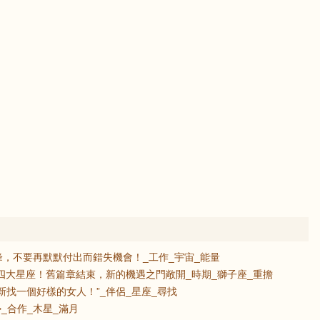
，不要再默默付出而錯失機會！_工作_宇宙_能量
的四大星座！舊篇章結束，新的機遇之門敞開_時期_獅子座_重擔
新找一個好樣的女人！”_伴侶_星座_尋找
_合作_木星_滿月