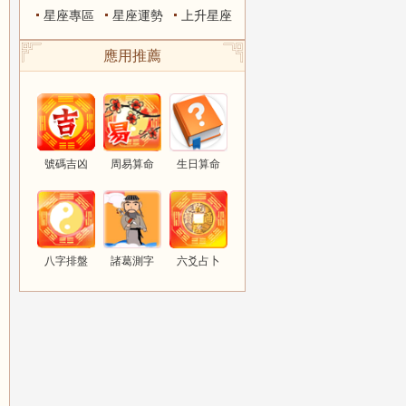
星座專區
星座運勢
上升星座
應用推薦
號碼吉凶
周易算命
生日算命
八字排盤
諸葛測字
六爻占卜