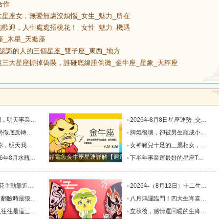
合作
星座女，無憂無慮沒煩惱_女生_魅力_所在
歡迎，人生處處招桃花！_女性_魅力_機遇
座_木星_天蠍座
認識的人的三個星座_雙子座_東西_地方
三大星座撕掉偽裝，誰碰底線誰倒黴_金牛座_星象_天秤座
默付出而錯失機會！_工作_宇宙_能量
2026年8月8日星座運勢_交易_管理_合作
，新的機遇之門敞開_時期_獅子座_重擔
脾氣很壞，卻被男生寵成小公主的四大星座女，無憂無慮沒煩惱_女生_魅力_所在
樣的女人！”_伴侶_星座_尋找
女神範兒十足的三屬相女，很受異性的歡迎，人生處處招桃花！_女性_魅力_機遇
靜電魚金牛座星運詳解【週運2024年12月9日-12月15日】
度運勢_合作_木星_滿月
下半年事業運最好的星座TOP4_獅子座_木星_天蠍座
的三個星座_雙子座_東西_地方
2026年（8月12日）十二生肖最棒運勢播報_龍的_財富_方面
，誰碰底線誰倒黴_金牛座_星象_天秤座
八月鴻運臨門！四大生肖喜事紮堆來襲，下半年一路順風順水到底_避雷_要點_合作
也懂得借助團隊_水瓶_協作_一個人
立秋後，感情運回暖的生肖TOP3_單身_放平_申金