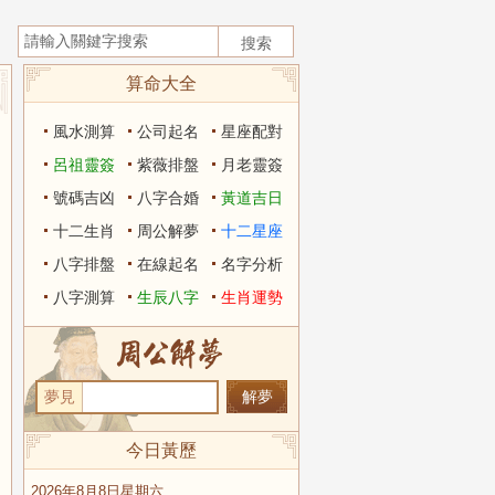
算命大全
風水測算
公司起名
星座配對
呂祖靈簽
紫薇排盤
月老靈簽
號碼吉凶
八字合婚
黃道吉日
十二生肖
周公解夢
十二星座
八字排盤
在線起名
名字分析
八字測算
生辰八字
生肖運勢
夢見
今日黃歷
2026年8月8日星期六