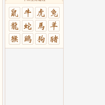
兔
羊
豬