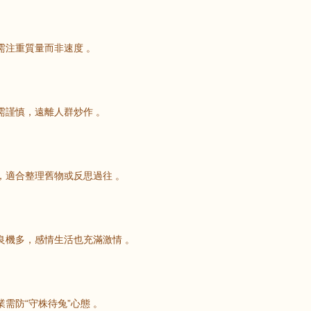
鼠
牛
虎
需注重質量而非速度 。
龍
蛇
馬
猴
雞
狗
需謹慎，遠離人群炒作 。
，適合整理舊物或反思過往 。
良機多，感情生活也充滿激情 。
需防“守株待兔”心態 。