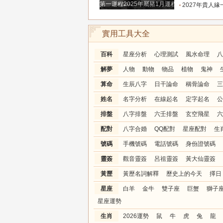
第一運程2025年屬豬1月運程解析
2027年貴人緣一路拉滿的三大生肖！處處有人幫扶，
實用工具大全
百科
星座分析
心理測試
風水命理
八
解夢
人物
動物
物品
植物
鬼神
算命
生辰八字
日干論命
稱骨論命
三
姓名
名字分析
在線起名
定字起名
公
排盤
八字排盤
六壬排盤
玄空飛星
六
配對
八字合婚
QQ配對
星座配對
生
號碼
手機號碼
電話號碼
身份證號碼
靈簽
觀音靈簽
呂祖靈簽
黃大仙靈簽
黃歷
黃歷名詞解釋
歷史上的今天
擇日
星座
白羊
金牛
雙子座
巨蟹
獅子
星座運勢
生肖
2026運勢
鼠
牛
虎
兔
龍