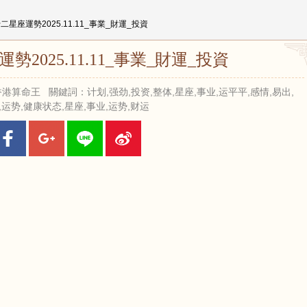
二星座運勢2025.11.11_事業_財運_投資
2025.11.11_事業_財運_投資
來源：香港算命王 關鍵詞：计划,强劲,投资,整体,星座,事业,运平平,感情,易出,
,运势,健康状态,星座,事业,运势,财运