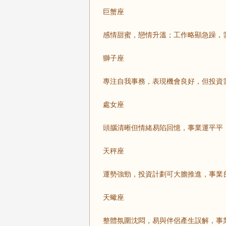
巨蟹座
感情甜蜜，戀情升溫；工作略顯急躁，
獅子座
專注自我事務，表現機會良好，但投資
處女座
頭腦清晰但情緒易陷回憶，事業運平平
天秤座
運勢強勁，投資計劃可大膽推進，事業
天蠍座
整體氛圍沈悶，易與伴侶產生誤解，事業