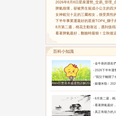
2026年8月8日星座運勢_交易_管理_
脾氣很壞，卻被男生寵成小公主的四大
女神範兒十足的三屬相女，很受異性的
下半年事業運最好的星座TOP4_獅子
8月第二週，桃花主動靠近，遇到值得
看著脾氣最好，翻臉時最狠！立秋後這
百科小知識
金牛座的朋友們，明天事業迎來新高峰，不要再默
2026下半年運勢徹底反轉迎來好運的四大星座！舊篇章結束
“我兒子離開了你，明天我就能幫他重新找一個好
Alex巨蟹座本週運勢詳解2024.12.23-12.29
蘇珊米勒︱2026年8月水瓶座月
8月第二週，桃花主動靠近，遇到值得認識的人
看著脾氣最好，翻臉時最狠！立秋後這三大星座撕掉偽裝
真正有能力的人往往是這三個星座，既能獨立完成