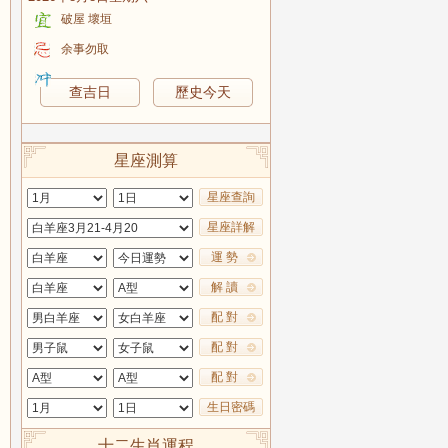
破屋 壞垣
余事勿取
查吉日
歷史今天
星座測算
星座查詢
星座詳解
運 勢
解 讀
配 對
配 對
配 對
生日密碼
十二生肖運程