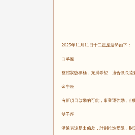
2025年11月11日十二星座運勢如下：
白羊座
整體狀態積極，充滿希望，適合做長遠
金牛座
有新項目啟動的可能，事業運強勁，但
雙子座
溝通表達易出偏差，計劃推進受阻，財