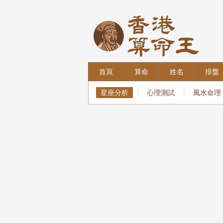
首頁
算命
姓名
排盤
星座分析
心理測試
風水命理