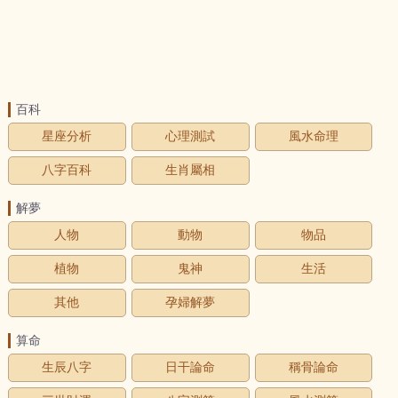
百科
星座分析
心理測試
風水命理
八字百科
生肖屬相
解夢
人物
動物
物品
植物
鬼神
生活
其他
孕婦解夢
算命
生辰八字
日干論命
稱骨論命