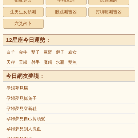
指紋算命
手相查詢
痣相圖解
生男生女預測
眼跳測吉凶
打噴嚏測吉凶
六爻占卜
12星座今日運勢：
白羊
金牛
雙子
巨蟹
獅子
處女
天秤
天蠍
射手
魔羯
水瓶
雙魚
今日網友夢境：
孕婦夢見屎
孕婦夢見抓兔子
孕婦夢見穿新鞋
孕婦夢見自己剪頭髮
孕婦夢見別人流血