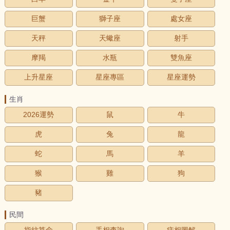
巨蟹
獅子座
處女座
天秤
天蠍座
射手
摩羯
水瓶
雙魚座
上升星座
星座專區
星座運勢
生肖
2026運勢
鼠
牛
虎
兔
龍
蛇
馬
羊
猴
雞
狗
豬
民間