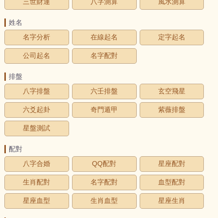
三世財運
八字測算
風水測算
姓名
名字分析
在線起名
定字起名
公司起名
名字配對
排盤
八字排盤
六壬排盤
玄空飛星
六爻起卦
奇門遁甲
紫薇排盤
星盤測試
配對
八字合婚
QQ配對
星座配對
生肖配對
名字配對
血型配對
星座血型
生肖血型
星座生肖