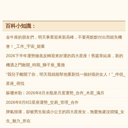
百科小知識：
金牛座的朋友們，明天事業迎來新高峰，不要再默默付出而錯失機
會！_工作_宇宙_能量
2026下半年運勢徹底反轉迎來好運的四大星座！舊篇章結束，新的
機遇之門敞開_時期_獅子座_重擔
“我兒子離開了你，明天我就能幫他重新找一個好樣的女人！”_伴侶_
星座_尋找
蘇珊米勒︱2026年8月水瓶座月度運勢_合作_木星_滿月
2026年8月8日星座運勢_交易_管理_合作
脾氣很壞，卻被男生寵成小公主的四大星座女，無憂無慮沒煩惱_女
生_魅力_所在