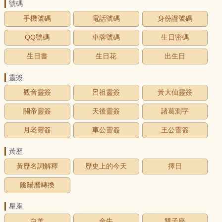
號碼
手機號碼
電話號碼
身份證號碼
QQ號碼
車牌號碼
生日密碼
生日書
生日花
出生日
靈簽
觀音靈簽
呂祖靈簽
黃大仙靈簽
關帝靈簽
天後靈簽
諸葛測字
月老靈簽
車公靈簽
王公靈簽
黃歷
黃歷名詞解釋
歷史上的今天
擇日
陰陽曆轉換
星座
白羊
金牛
雙子座