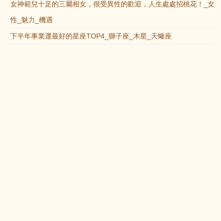
女神範兒十足的三屬相女，很受異性的歡迎，人生處處招桃花！_女
性_魅力_機遇
下半年事業運最好的星座TOP4_獅子座_木星_天蠍座