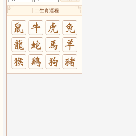
十二生肖運程
兔
羊
豬