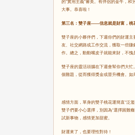
的“實用主義”審美。有伴侶的金牛，
大事。恭喜啦！
第三名：雙子座——信息就是財富，桃
雙子座的小夥伴們，下週你們的財運主
友、社交網路或工作交流，獲取一些賺
作。總之，動動嘴皮子就能來財，不愧是
雙子座的靈活頭腦在下週會幫你們大忙
個難題，從而獲得獎金或晉升機會。如
感情方面，單身的雙子桃花運簡直“泛
雙子們要小心選擇，別因為“選擇困難
試新事物，感情更加甜蜜。
財運來了，也要理性對待！