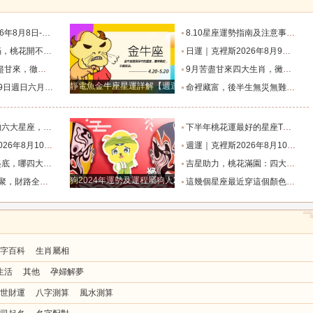
二星座一週展望_過往_日食_人生
8.10星座運勢指南及注意事項（上）_補償_會發生_一個重大的
事業如日中天，前途一片燦爛的三大生肖！_屬狗_朋友_機會
日運｜克裡斯2026年8月9日十二星座運勢_方便會_變動_愛人
不住的三大生肖_朋友_屬豬_福氣
9月苦盡甘來四大生肖，黴運散盡福氣進門，日子越過越紅火_九月_機會_主動
靜電魚金牛座星運詳解【週運2024年12月9日-12月15日】
忌與行動指南_規避_是非_時間
命裡藏富，後半生無災無難的三大星座女_雙子座_女子_修來
機注定占不到便宜_財運_機會_因為
下半年桃花運最好的星座TOP4_獅子座_木星_魅力
二星座一週展望_火星_日食_人生道路
週運｜克裡斯2026年8月10日-8月16日十二星座一週展望_火星_日食_人生道路
場開掛？_獅子座_中年_總能
吉星助力，桃花滿園：四大星座迎接真愛時刻，驅散孤單_關係_能量_機會
狗2024年運勢及運程屬狗人2024運勢好嗎
主動登門，升職加薪事業一路高歌_財運
這幾個星座最近穿這個顏色，說不定能撞上好運哦_米白_朋友_勁兒
字百科
生肖屬相
生活
其他
孕婦解夢
世財運
八字測算
風水測算