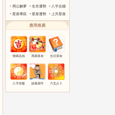
周公解夢
生肖運勢
八字合婚
星座專區
星座運勢
上升星座
應用推薦
號碼吉凶
周易算命
生日算命
八字排盤
諸葛測字
六爻占卜