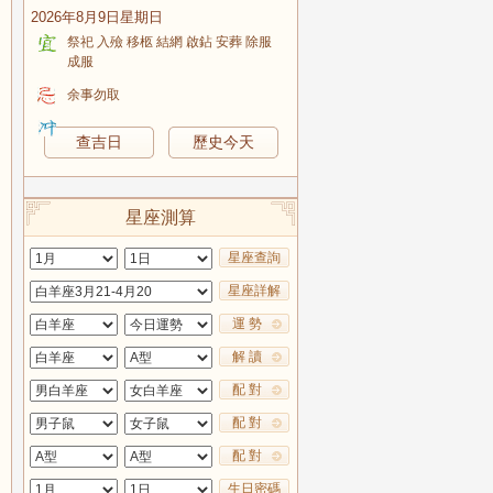
2026年8月9日星期日
祭祀 入殮 移柩 結網 啟鉆 安葬 除服
成服
余事勿取
查吉日
歷史今天
星座測算
星座查詢
星座詳解
運 勢
解 讀
配 對
配 對
配 對
生日密碼