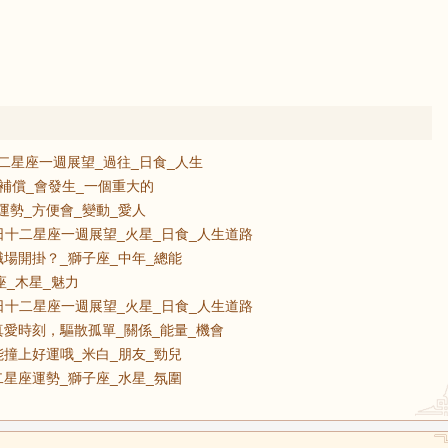
日十二星座一週展望_過往_日食_人生
_補償_會發生_一個重大的
運勢_方便會_變動_愛人
16日十二星座一週展望_火星_日食_人生道路
場開掛？_獅子座_中年_總能
座_木星_魅力
16日十二星座一週展望_火星_日食_人生道路
愛時刻，驅散孤單_關係_能量_機會
撞上好運哦_米白_朋友_勁兒
二星座運勢_獅子座_水星_氛圍