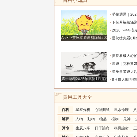
百科小知識
勞倫週運｜2026年8月8日-8月14日十
下個月福氣滿滿，桃花開不完，財富滾滾來，貴人相伴左右，生意興隆發大財，
2026下半年苦盡甘來，徹底翻身，好運擋都擋
Alex巨蟹座本週運勢詳解2024.12.23-12.29
運勢搶先看8月9日週日六月廿七大勢宜
擅長看破人心的六大星座，心思深沈內斂，玩心
週運｜克裡斯2026年8月10日-8月16日十
星座事業運大起底，哪四大星座最易職
第一運程2025年屬豬1月運程解析
8月貴人四面齊聚，財路全線打通的三大生肖，偏財橫財
實用工具大全
百科
星座分析
心理測試
風水命理
八
解夢
人物
動物
物品
植物
鬼神
算命
生辰八字
日干論命
稱骨論命
三