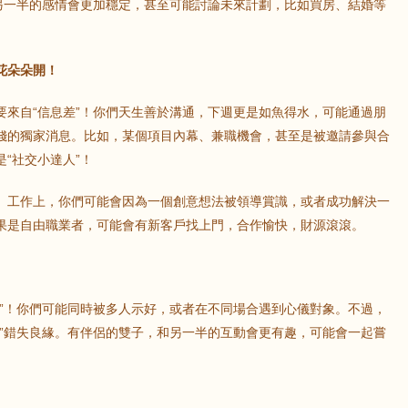
和另一半的感情會更加穩定，甚至可能討論未來計劃，比如買房、結婚等
花朵朵開！
要來自“信息差”！你們天生善於溝通，下週更是如魚得水，可能通過朋
錢的獨家消息。比如，某個項目內幕、兼職機會，甚至是被邀請參與合
“社交小達人”！
。工作上，你們可能會因為一個創意想法被領導賞識，或者成功解決一
果是自由職業者，可能會有新客戶找上門，合作愉快，財源滾滾。
濫”！你們可能同時被多人示好，或者在不同場合遇到心儀對象。不過，
癥”錯失良緣。有伴侶的雙子，和另一半的互動會更有趣，可能會一起嘗