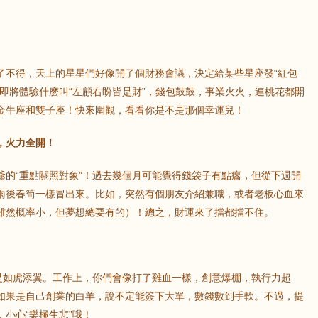
了不得，天上的星星們好像開了個財務會議，決定給某些星座發“紅包
即將體驗什麽叫“左顧右盼皆是財”，錢包鼓鼓，事業火火，連桃花都開
金牛座和雙子座！快來圍觀，看看你是不是那個幸運兒！
，火力全開！
爺的“重點關照對象”！過去幾個月可能覺得錢袋子有點癟，但從下週開
雨後春筍一樣冒出來。比如，突然有個朋友介紹兼職，或者老板心血來
雖然概率小，但夢想總要有的）！總之，財運來了擋都擋不住。
更是如虎添翼。工作上，你們會像打了雞血一樣，創意爆棚，執行力超
如果是自己創業的白羊，說不定能簽下大單，數錢數到手軟。不過，提
小心“樂極生悲”哦！