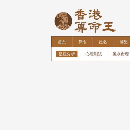
首頁
算命
姓名
排盤
星座分析
心理測試
風水命理