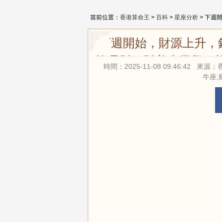
當前位置：
香港算命王
>
百科
>
星座分析
> 下週
下週開始，財源上升，
皆是財，財美事業興，
時間：2025-11-08 09:46:42
牛座,