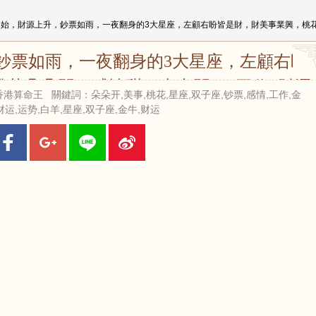
開始，財源上升，鈔票如雨，一夜翻身的3大星座，左顧右盼皆是財，財美事業興，桃花
鈔票如雨，一夜翻身的3大星座，左顧右盼
桃花朵朵開，感情甜，火力開！_工作_財運
 來源：香港算命王 關鍵詞：朵朵开,美事,桃花,星座,双子座,钞票,感情,工作,金
_雙子座
财运,运势,白羊,星座,双子座,金牛,财运