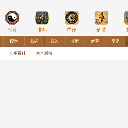
測算
排盤
星座
解夢
配對
號碼
靈簽
黃歷
解夢
星座
八字百科
生肖屬相