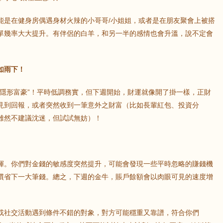
能是在健身房偶遇身材火辣的小哥哥/小姐姐，或者是在朋友聚會上被搭
單幾率大大提升。有伴侶的白羊，和另一半的感情也會升溫，說不定會
鼠
牛
虎
龍
蛇
馬
如雨下！
“隱形富豪”！平時低調務實，但下週開始，財運就像開了掛一樣，正財
猴
雞
狗
見到回報，或者突然收到一筆意外之財富（比如長輩紅包、投資分
雖然不建議沈迷，但試試無妨）！
揮。你們對金錢的敏感度突然提升，可能會發現一些平時忽略的賺錢機
慣省下一大筆錢。總之，下週的金牛，賬戶餘額會以肉眼可見的速度增
或社交活動遇到條件不錯的對象，對方可能穩重又靠譜，符合你們