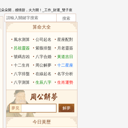
朵朵開，感情甜，火力開！_工作_財運_雙子座
算命大全
風水測算
公司起名
星座配對
呂祖靈簽
紫薇排盤
月老靈簽
號碼吉凶
八字合婚
黃道吉日
十二生肖
周公解夢
十二星座
八字排盤
在線起名
名字分析
八字測算
生辰八字
生肖運勢
夢見
今日黃歷