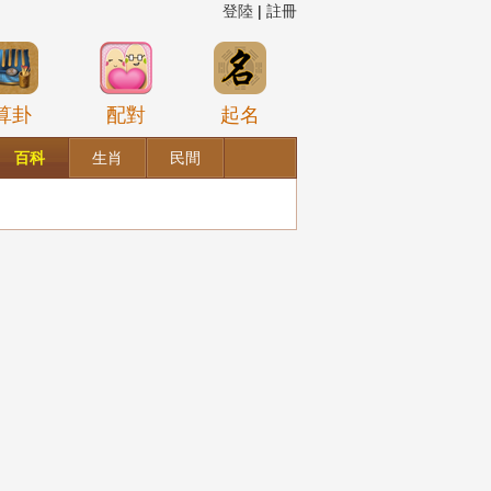
登陸
|
註冊
算卦
配對
起名
百科
生肖
民間