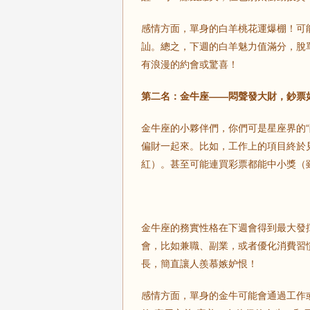
感情方面，單身的白羊桃花運爆棚！可
訕。總之，下週的白羊魅力值滿分，脫
有浪漫的約會或驚喜！
第二名：金牛座——悶聲發大財，鈔票
金牛座的小夥伴們，你們可是星座界的
偏財一起來。比如，工作上的項目終於
紅）。甚至可能連買彩票都能中小獎（
金牛座的務實性格在下週會得到最大發
會，比如兼職、副業，或者優化消費習
長，簡直讓人羨慕嫉妒恨！
感情方面，單身的金牛可能會通過工作