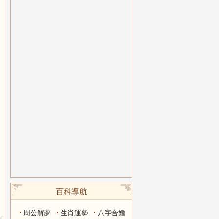
百科導航
周公解夢
生肖運勢
八字合婚