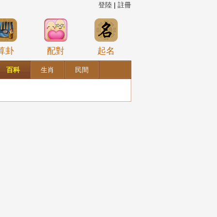
登陸
|
註冊
算卦
配對
起名
百科
生肖
民間