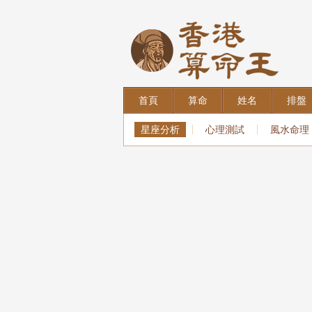
首頁
算命
姓名
排盤
星座分析
心理測試
風水命理