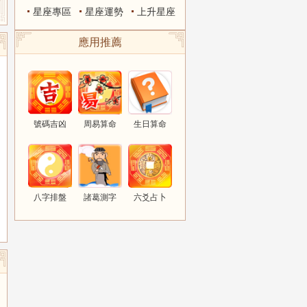
星座專區
星座運勢
上升星座
應用推薦
號碼吉凶
周易算命
生日算命
八字排盤
諸葛測字
六爻占卜