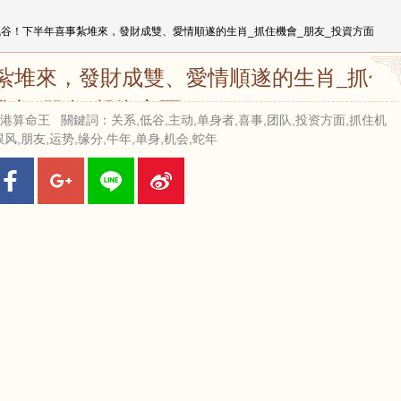
低谷！下半年喜事紮堆來，發財成雙、愛情順遂的生肖_抓住機會_朋友_投資方面
紮堆來，發財成雙、愛情順遂的生肖_抓住
機會_朋友_投資方面
 來源：香港算命王 關鍵詞：关系,低谷,主动,单身者,喜事,团队,投资方面,抓住机
跟风,朋友,运势,缘分,牛年,单身,机会,蛇年