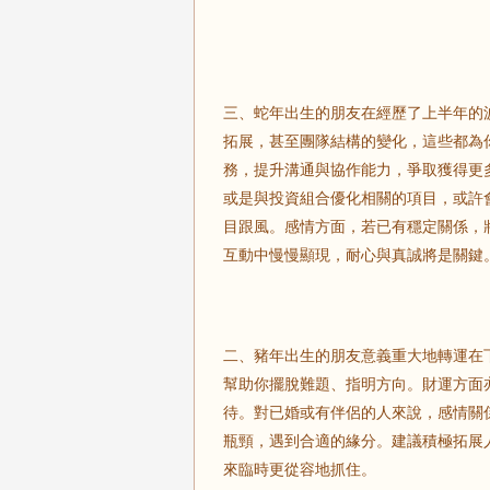
三、蛇年出生的朋友在經歷了上半年的
拓展，甚至團隊結構的變化，這些都為
務，提升溝通與協作能力，爭取獲得更
或是與投資組合優化相關的項目，或許
目跟風。感情方面，若已有穩定關係，
互動中慢慢顯現，耐心與真誠將是關鍵
二、豬年出生的朋友意義重大地轉運在
幫助你擺脫難題、指明方向。財運方面
待。對已婚或有伴侶的人來說，感情關
瓶頸，遇到合適的緣分。建議積極拓展
來臨時更從容地抓住。