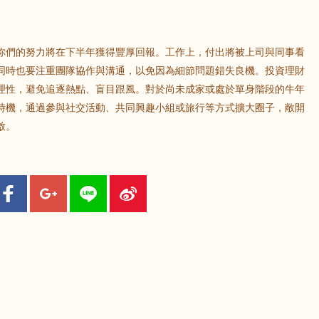
鼠
牛
虎
你們的努力將在下半年獲得豐厚回報。工作上，付出將被上司與同事看
龍
蛇
馬
同時也要注重團隊協作與溝通，以免因為細節問題錯失良機。投資理財
理性，避免追逐熱點、盲目跟風。對於尚未成家或處於單身階段的牛年
時機，通過參與社交活動、共同興趣小組或旅行等方式擴大圈子，敞開
猴
雞
狗
啟。