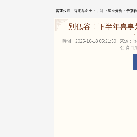
當前位置：
香港算命王
>
百科
>
星座分析
> 告別
告別低谷！下半年喜事
時間：2025-10-18 05:21:59
会,盲目