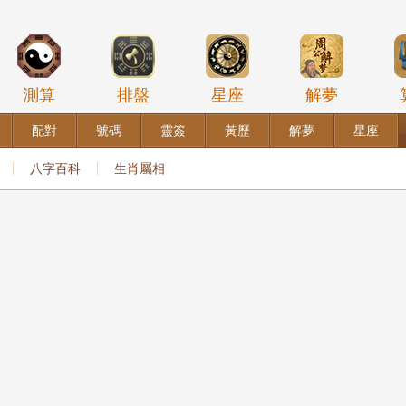
測算
排盤
星座
解夢
配對
號碼
靈簽
黃歷
解夢
星座
八字百科
生肖屬相