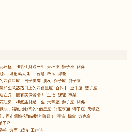
花旺盛，和氣生財過一生_天秤座_獅子座_關係
多，堪稱萬人迷！_智慧_啟示_都能
的四個星座，日子美滿_朋友_獅子座_雙子座
業和生意蒸蒸日上的四個星座_合作中_金牛座_雙子座
運在身，擁有美滿愛情！_生活_總能_事業
花旺盛，和氣生財過一生_天秤座_獅子座_關係
職快，福氣指數高的4個星座_財運亨通_獅子座_天蠍座
，趕走爛桃花和破財的陰霾！_宇宙_機會_方也會
獅子座
播報_方面_感情_工作時