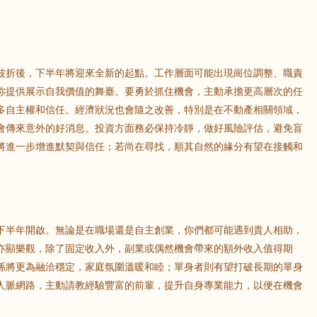
波折後，下半年將迎來全新的起點。工作層面可能出現崗位調整、職責
你提供展示自我價值的舞臺。要勇於抓住機會，主動承擔更高層次的任
多自主權和信任。經濟狀況也會隨之改善，特別是在不動產相關領域，
會傳來意外的好消息。投資方面務必保持冷靜，做好風險評估，避免盲
將進一步增進默契與信任；若尚在尋找，順其自然的緣分有望在接觸和
。
下半年開啟。無論是在職場還是自主創業，你們都可能遇到貴人相助，
亦顯樂觀，除了固定收入外，副業或偶然機會帶來的額外收入值得期
係將更為融洽穩定，家庭氛圍溫暖和睦；單身者則有望打破長期的單身
人脈網路，主動請教經驗豐富的前輩，提升自身專業能力，以便在機會