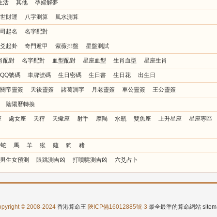
生活
其他
孕婦解夢
世財運
八字測算
風水測算
司起名
名字配對
爻起卦
奇門遁甲
紫薇排盤
星盤測試
肖配對
名字配對
血型配對
星座血型
生肖血型
星座生肖
QQ號碼
車牌號碼
生日密碼
生日書
生日花
出生日
關帝靈簽
天後靈簽
諸葛測字
月老靈簽
車公靈簽
王公靈簽
陰陽曆轉換
座
處女座
天秤
天蠍座
射手
摩羯
水瓶
雙魚座
上升星座
星座專區
蛇
馬
羊
猴
雞
狗
豬
男生女預測
眼跳測吉凶
打噴嚏測吉凶
六爻占卜
pyright © 2008-2024
香港算命王
陝ICP備16012885號-3
最全最準的算命網站
site