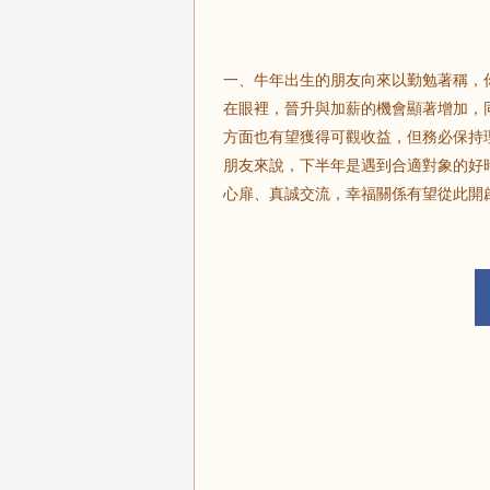
一、牛年出生的朋友向來以勤勉著稱，
在眼裡，晉升與加薪的機會顯著增加，
方面也有望獲得可觀收益，但務必保持
朋友來說，下半年是遇到合適對象的好
心扉、真誠交流，幸福關係有望從此開