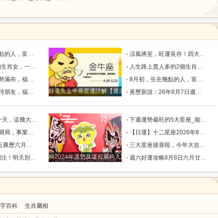
生財過一生_天秤座_獅子座_關係
涼風將至，旺運長存！四大生肖的福氣要陪他們走過四季輪回_葉常青_守護_季節
堪稱萬人迷！_智慧_啟示_都能
人生路上貴人多的2個生肖女，紅火財運在身，擁有美滿愛情！_生活_總能_事業
，日子美滿_朋友_獅子座_雙子座
8月初，生在幾點的人，富有才情，桃花旺盛，和氣生財過一生_天秤座_獅子座_關係
靜電魚金牛座星運詳解【週運2024年12月9日-12月15日】
上的四個星座_合作中_金牛座_雙子座
黃歷新說：26年8月7日週五農歷六月廿五，十二生肖宜忌吉兇早知道_吉神_日子_朋友
福家底日漸變得厚實富足_池池_財運_時間
下週運勢最旺的5大星座_能量_木星_獅子座
的4個星座_財運亨通_獅子座_天蠍座
【日運】十二星座2026年8月8日運勢播報_方面_感情_工作時
及注意事項_工作_話說_生活
三大星座接喜啦，今年大吉大利，財氣逼人，榮華富貴擋不住。_天蠍座_財富_智慧
狗2024年運勢及運程屬狗人2024運勢好嗎
花和破財的陰霾！_宇宙_機會_方也會
週六好運攻略8月8日六月廿六，十二生肖運勢及注意事項_調和_衣飾_事務
字百科
生肖屬相