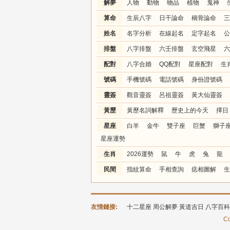
解夢
人物
動物
物品
植物
鬼神
算命
生辰八字
日干論命
稱骨論命
三
姓名
名字分析
在線起名
定字起名
公
排盤
八字排盤
六壬排盤
玄空飛星
六
配對
八字合婚
QQ配對
星座配對
生
號碼
手機號碼
電話號碼
身份證號碼
靈簽
觀音靈簽
呂祖靈簽
黃大仙靈簽
黃歷
黃歷名詞解釋
歷史上的今天
擇日
星座
白羊
金牛
雙子座
巨蟹
獅子
星座運勢
生肖
2026運勢
鼠
牛
虎
兔
龍
民間
指紋算命
手相查詢
痣相圖解
生
友情鏈接:
十二星座
周公解夢
黃道吉日
八字百科
Co