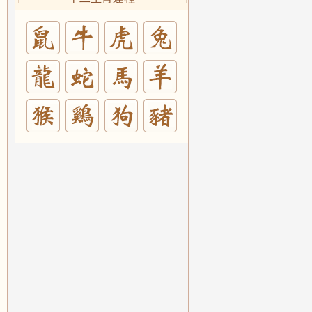
兔
羊
豬