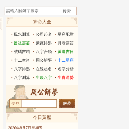
算命大全
風水測算
公司起名
星座配對
呂祖靈簽
紫薇排盤
月老靈簽
號碼吉凶
八字合婚
黃道吉日
十二生肖
周公解夢
十二星座
八字排盤
在線起名
名字分析
八字測算
生辰八字
生肖運勢
夢見
今日黃歷
2026年8月7日星期五