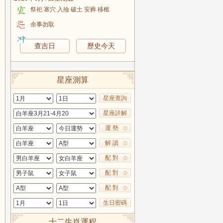
祭祀 塞穴 入殮 破土 安葬 移柩
余事勿取
查吉日
歷史今天
星座測算
星座查詢
星座詳解
運 勢
解 讀
配 對
配 對
配 對
生日密碼
十二生肖運程