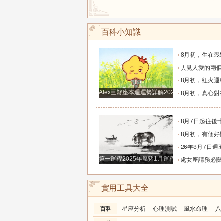
百科小知識
8月初，生在幾點的人，富有才情，桃花旺盛，和氣
人見人愛的兩個生肖女，一生追求者最多，
8月初，紅火運勢滿布，福氣源源不斷的四個星座
Alex巨蟹座本週運勢詳解2024.12.23-12.29
8月初，真心對待朋友，福氣不缺，事業和生意蒸蒸日
8月7日起往後十天，這幾大生肖財神安穩落座，聚財納
8月初，有個好開局，事業賺錢多，升職快，福氣指數高
26年8月7日週五農歷六月廿五十二生肖運勢
第一運程2025年屬豬1月運程解析
處女座請務必關注！明天別再自我委屈，趕走爛桃
實用工具大全
百科
星座分析
心理測試
風水命理
八