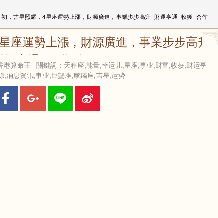
月月初，吉星照耀，4星座運勢上漲，財源廣進，事業步步高升_財運亨通_收獲_合作
4星座運勢上漲，財源廣進，事業步步高升_
財運亨通_收獲_合作
 來源：香港算命王 關鍵詞：天秤座,能量,幸运儿,星座,事业,财富,收获,财运亨
源,消息资讯,事业,巨蟹座,摩羯座,吉星,运势