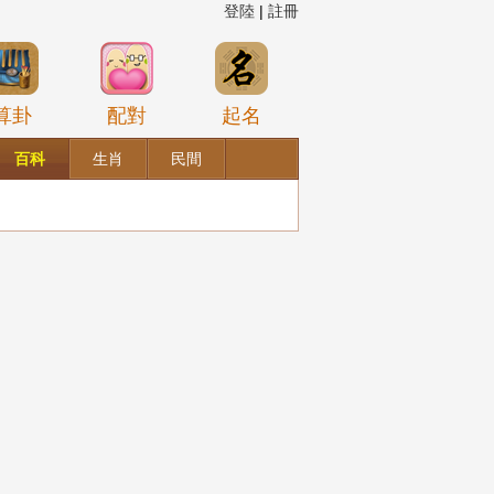
登陸
|
註冊
算卦
配對
起名
百科
生肖
民間