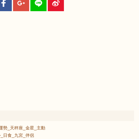
運勢_天秤座_金星_主動
_日食_九宮_伴侶