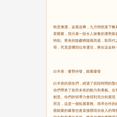
秋意漸濃，金風送爽，九月悄然落下帷
星匯聚，預示著一段令人振奮的運勢新
時刻。舊有的陰霾將隨風而逝，取而代
尋，究竟是哪四位幸運兒，將在這金秋
白羊座：蓄勢待發，能量爆發
白羊座的朋友們，經過了前段時間的蟄
你們帶來了前所未有的動力和勇氣。在
創意。你們的領導力會得到充分的展現
而言，這是一個拓展業務、尋求合作的
股能量的爆發也會直接體現在收入的增