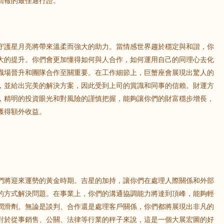
回報的最佳通行證。
鼠
牛
虎
守護星月亮將帶來溫柔而強大的助力。當情感世界趨於穩定與和諧，你
龍
蛇
馬
大的提升。你們會更加懂得如何與人合作，如何運用自己的同理心去化
職場晉升和團隊合作至關重要。在工作細節上，巨蟹座會展現出驚人的
猴
雞
狗
，並給出完美的解決方案，因此受到上司的賞識和同事的信賴。財運方
，精明的投資眼光和對風險的謹慎把握，能夠讓你們的財富穩步增長，
獲得額外收益。
們將迎來運勢的黃金時期。吉星的加持，讓你們在處理人際關係和外部
的方式解決問題。在事業上，你們的溝通協調能力將達到頂峰，能夠輕
潤滑劑。無論是談判、合作還是處理客戶關係，你們都將展現出非凡的
對於從事銷售、公關、法律等行業的秤子來說，這是一個大展宏圖的好