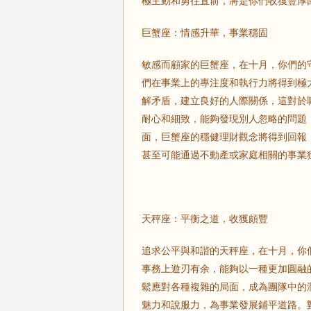
極主動和勇往直前，將是你們收獲豐厚
巨蟹座：情感升華，事業穩固
敏感而顧家的巨蟹座，在十月，你們的
們在事業上的專注度和執行力將得到極
解矛盾，建立良好的人際關係，這對於
耐心和細致，能夠發現別人忽略的問題
面，巨蟹座的穩健理財觀念將得到回報
甚至可能通過不動產或家庭相關的事業
天秤座：平衡之道，收獲頗豐
追求公平與和諧的天秤座，在十月，你
事務上遊刃有余，能夠以一種更加圓融
鬆應對各種複雜的局面，成為團隊中的
魅力和說服力，為事業發展鋪平道路。