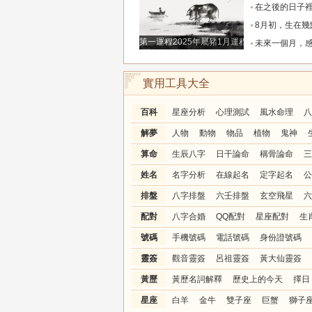
在之後的日子裡7天運勢上升，橫財滾滾入門，從小
8月初，生在幾點的人，富有才情，桃花旺盛，和氣
第一運程2025年屬豬1月運程解析
未來一個月，感情升溫明顯的三個星座，
實用工具大全
百科
星座分析
心理測試
風水命理
八
解夢
人物
動物
物品
植物
鬼神
算命
生辰八字
日干論命
稱骨論命
三
姓名
名字分析
在線起名
定字起名
公
排盤
八字排盤
六壬排盤
玄空飛星
六
配對
八字合婚
QQ配對
星座配對
生
號碼
手機號碼
電話號碼
身份證號碼
靈簽
觀音靈簽
呂祖靈簽
黃大仙靈簽
黃歷
黃歷名詞解釋
歷史上的今天
擇日
星座
白羊
金牛
雙子座
巨蟹
獅子