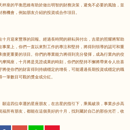
天秤座的平衡思維有助於做出明智的財務決策，避免不必要的風險，並
財務機會，例如朋友介紹的投資或合作項目。
在十月迎來豐厚的回報。經過長時間的耕耘與付出，吉星的照耀將幫助
在事業上，你們一直以來對工作的專注和堅持，將得到領導的認可和重
承擔更重要的項目。你們的專業能力將得到充分發揮，成為行業內的佼
的摩羯座，十月將是見證成果的時刻，你們的堅持不懈將帶來令人欣喜
守將使你們的財富得到持續穩定的增長，可能通過長期投資或穩定的職
得一筆數目可觀的獎金或分紅。
。願這四位幸運的星座朋友，在吉星的指引下，乘風破浪，事業步步高
祝福所有朋友，都能在這個美好的十月，找到屬於自己的那份光芒，收