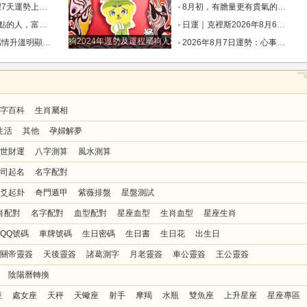
是福星的星座_生活_在未來_好運
8月初，有膽量更有貴氣的四個星座，能成為事業王者，生意興隆_初將_天蠍座_朋友
生財過一生_天秤座_獅子座_關係
日運｜克裡斯2026年8月6日十二星座運勢_處理_對方_主動
狗2024年運勢及運程屬狗人2024運勢好嗎
值得的人靠近_時間_雙魚_反應
2026年8月7日運勢：心事懸在半空最是疲憊，今天迷霧散去，所有人都能接住生活給出的明確答復_事情_層面_關係
字百科
生肖屬相
生活
其他
孕婦解夢
世財運
八字測算
風水測算
司起名
名字配對
爻起卦
奇門遁甲
紫薇排盤
星盤測試
肖配對
名字配對
血型配對
星座血型
生肖血型
星座生肖
QQ號碼
車牌號碼
生日密碼
生日書
生日花
出生日
關帝靈簽
天後靈簽
諸葛測字
月老靈簽
車公靈簽
王公靈簽
陰陽曆轉換
座
處女座
天秤
天蠍座
射手
摩羯
水瓶
雙魚座
上升星座
星座專區