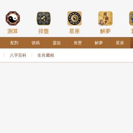
測算
排盤
星座
解夢
配對
號碼
靈簽
黃歷
解夢
星座
八字百科
生肖屬相