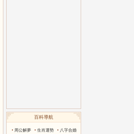
百科導航
周公解夢
生肖運勢
八字合婚