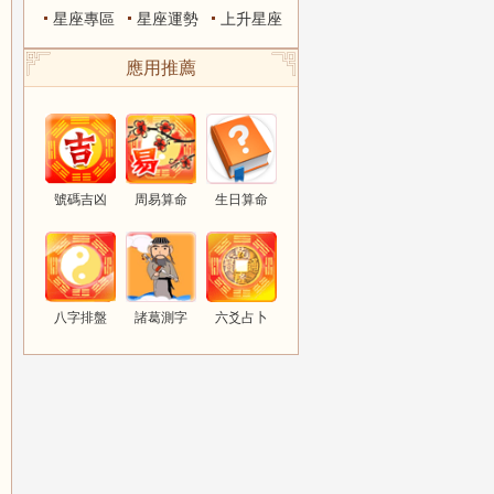
星座專區
星座運勢
上升星座
應用推薦
號碼吉凶
周易算命
生日算命
八字排盤
諸葛測字
六爻占卜