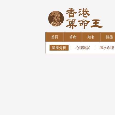
首頁
算命
姓名
排盤
星座分析
心理測試
風水命理