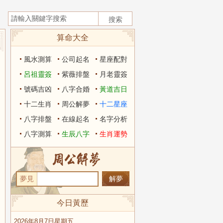
算命大全
風水測算
公司起名
星座配對
呂祖靈簽
紫薇排盤
月老靈簽
號碼吉凶
八字合婚
黃道吉日
十二生肖
周公解夢
十二星座
八字排盤
在線起名
名字分析
八字測算
生辰八字
生肖運勢
夢見
今日黃歷
2026年8月7日星期五