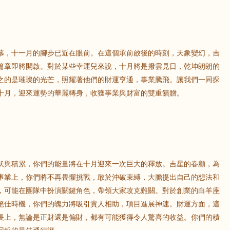
幕，十一月的腳步已近在眼前。在這個承前啟後的時刻，天象變幻，吉
篇章即將開啟。對於某些幸運兒來說，十月將是撥雲見日，乾坤朗朗的
之的是璀璨的光芒，照耀著他們的財運亨通，事業騰飛。讓我們一同探
十月，迎來運勢的華麗轉身，收獲事業與財富的雙重饋贈。
伏與積累，你們的能量將在十月迎來一次巨大的釋放。吉星的眷顧，為
事業上，你們將不再畏懼挑戰，敢於沖破束縛，大膽提出自己的想法和
，可能在團隊中扮演關鍵角色，帶領大家攻克難關。對於創業的白羊座
絕佳時機，你們的魄力將吸引貴人相助，項目進展神速。財運方面，這
長上，無論是正財還是偏財，都有可能獲得令人驚喜的收益。你們的積