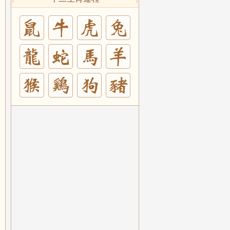
兔
羊
豬