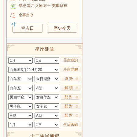
祭祀 塞穴 入殮 破土 安葬 移柩
余事勿取
查吉日
歷史今天
星座測算
星座查詢
星座詳解
運 勢
解 讀
配 對
配 對
配 對
生日密碼
十二生肖運程