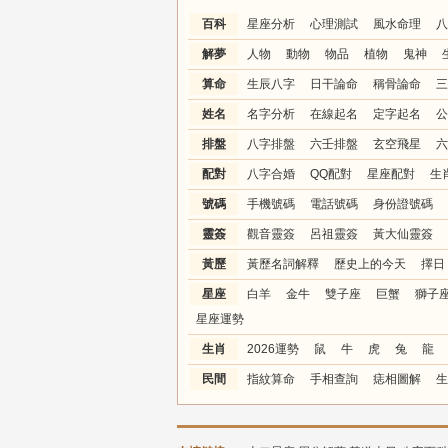
百科
星座分析
心理測試
風水命理
八
解夢
人物
動物
物品
植物
鬼神
算命
生辰八字
日干論命
稱骨論命
三
姓名
名字分析
在線起名
定字起名
公
排盤
八字排盤
六壬排盤
玄空飛星
六
配對
八字合婚
QQ配對
星座配對
生
號碼
手機號碼
電話號碼
身份證號碼
靈簽
觀音靈簽
呂祖靈簽
黃大仙靈簽
黃歷
黃歷名詞解釋
歷史上的今天
擇日
星座
白羊
金牛
雙子座
巨蟹
獅子
星座運勢
生肖
2026運勢
鼠
牛
虎
兔
龍
民間
指紋算命
手相查詢
痣相圖解
生