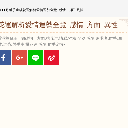
25年11月射手座桃花運解析愛情運勢全覽_感情_方面_異性
座桃花運解析愛情運勢全覽_感情_方面_異性
 來源：香港算命王 關鍵詞：方面,桃花运,情感,性格,全览,感情,追求者,射手,朋
性,运势,射手座,桃花运,感情,射手,运势