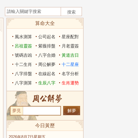
算命大全
風水測算
公司起名
星座配對
呂祖靈簽
紫薇排盤
月老靈簽
號碼吉凶
八字合婚
黃道吉日
十二生肖
周公解夢
十二星座
八字排盤
在線起名
名字分析
八字測算
生辰八字
生肖運勢
夢見
今日黃歷
2026年8月7日星期五