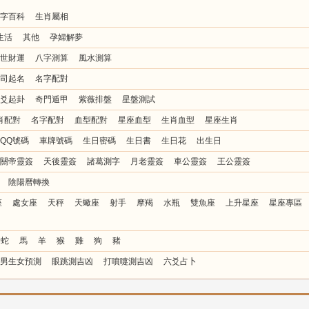
字百科
生肖屬相
生活
其他
孕婦解夢
世財運
八字測算
風水測算
司起名
名字配對
爻起卦
奇門遁甲
紫薇排盤
星盤測試
肖配對
名字配對
血型配對
星座血型
生肖血型
星座生肖
QQ號碼
車牌號碼
生日密碼
生日書
生日花
出生日
關帝靈簽
天後靈簽
諸葛測字
月老靈簽
車公靈簽
王公靈簽
陰陽曆轉換
座
處女座
天秤
天蠍座
射手
摩羯
水瓶
雙魚座
上升星座
星座專區
蛇
馬
羊
猴
雞
狗
豬
男生女預測
眼跳測吉凶
打噴嚏測吉凶
六爻占卜