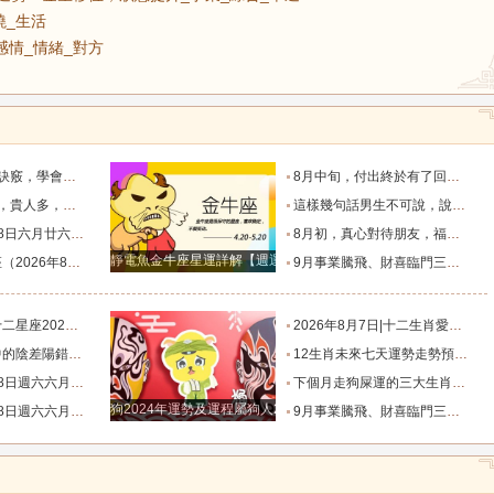
曉_生活
_感情_情緒_對方
脫單！_過程_星座_異性
8月中旬，付出終於有了回報的三個星座，日子一天天好起來_那件_時間_結果
四個星座_人生道路_方面_星象
這樣幾句話男生不可說，說了女朋友要分手！_女生_星座_話語
相有哪些？_合作_金氣漸_投資
8月初，真心對待朋友，福氣不缺，事業和生意蒸蒸日上的四個星座_合作中_金牛座_雙子座
靜電魚金牛座星運詳解【週運2024年12月9日-12月15日】
日）一週運勢解析_工作時_伴侶_生活
9月事業騰飛、財喜臨門三大星座_九月_財運_機會
星移位，狀態提升_事業_綜合_幸運
2026年8月7日|十二生肖愛情好運榜_感情_情緒_對方
錯_小雅_林曉_生活
12生肖未來七天運勢走勢預報（2026年8月4日-8月10日）_池池_感情_事業
忌與行動指南_易有_時間_波折
下個月走狗屎運的三大生肖，出門遇財神，步步高升，紫氣盈門，喜事連連！_龍的_運氣_時候
狗2024年運勢及運程屬狗人2024運勢好嗎
忌與行動指南_易有_時間_波折
9月事業騰飛、財喜臨門三大星座_九月_財運_機會