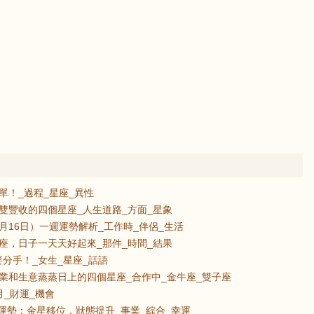
單！_過程_星座_異性
雙豐收的四個星座_人生道路_方面_星象
8月16日）一週運勢解析_工作時_伴侶_生活
座，日子一天天好起來_那件_時間_結果
分手！_女生_星座_話語
業和生意蒸蒸日上的四個星座_合作中_金牛座_雙子座
_財運_機會
號運勢：金星移位，狀態提升_事業_綜合_幸運