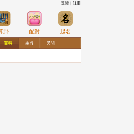
登陸
|
註冊
算卦
配對
起名
百科
生肖
民間