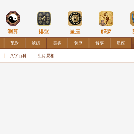
測算
排盤
星座
解夢
配對
號碼
靈簽
黃歷
解夢
星座
八字百科
生肖屬相