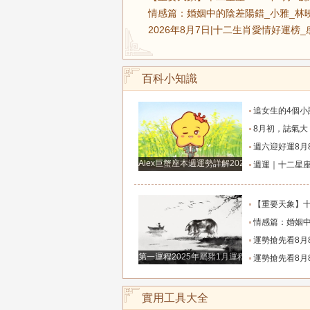
情感篇：婚姻中的陰差陽錯_小雅_林
2026年8月7日|十二生肖愛情好運榜
百科小知識
追女生的4個小訣竅，學會以後輕鬆
8月初，誌氣大，貴人多，家庭和事業雙豐收的
週六迎好運8月8日六月廿六，吉利的屬
Alex巨蟹座本週運勢詳解2024.12.23-12.29
週運｜十二星座（2026年8月10日～8月16
【重要天象】十二星座2026年8月7號運勢：金
情感篇：婚姻中的陰差陽
運勢搶先看8月8日週六六月廿六大勢宜
第一運程2025年屬豬1月運程解析
運勢搶先看8月8日週六六月廿六大勢宜
實用工具大全