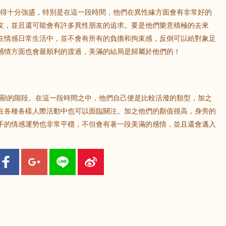
表現得十分強盛，特別是在這一段時間，他們在異性緣方面會有非常好的
友，並且還可能會有許多異性朋友的追求。要是他們樂意積極的去來
在情感日常生活中，並不會有所有的負擔和拘束感，反倒可以給對象足
感情方面也會最順利的渡過，美滿的結局是歸屬於他們的！
為突顯的階段。在這一段時間之中，他們自己便是比較活潑的類型，加之
在各種各樣人際活動中也可以面臨關注。加之他們的顏值很高，身旁的
手的情感運勢也非常平穩，不但會有著一段美滿的感情，並且還會邁入