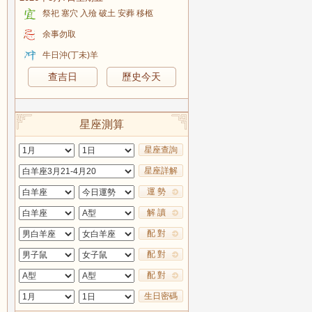
祭祀 塞穴 入殮 破土 安葬 移柩
余事勿取
牛日沖(丁未)羊
查吉日
歷史今天
星座測算
星座查詢
星座詳解
運 勢
解 讀
配 對
配 對
配 對
生日密碼