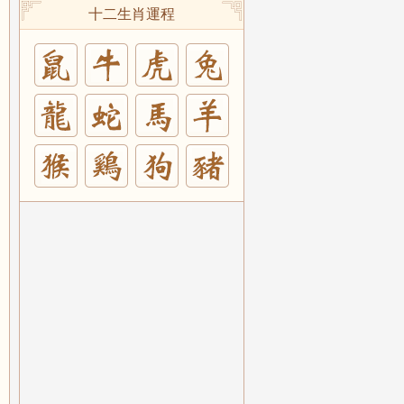
十二生肖運程
兔
羊
豬