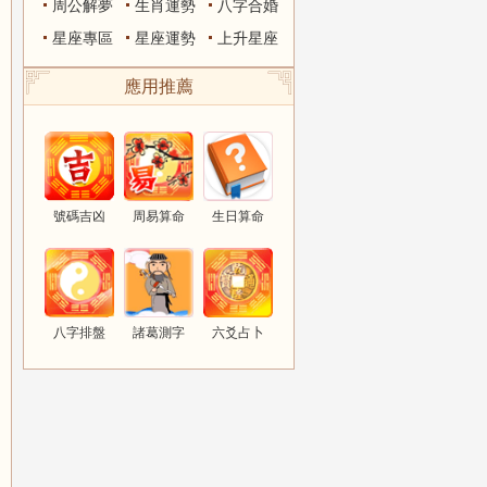
周公解夢
生肖運勢
八字合婚
星座專區
星座運勢
上升星座
應用推薦
號碼吉凶
周易算命
生日算命
八字排盤
諸葛測字
六爻占卜