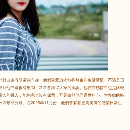
鼠
牛
虎
龍
蛇
馬
猴
雞
狗
針對自由有明顯的向往，他們喜愛追求無拘無束的生活習慣，不論是日
並且他們還很有學問，常常會獲得大家的承認。他們在感情中也是比較
投入的投入，能夠完全沒有保留，可是由於他們過度粗心，大多數的時
方形成分歧。在2025年11月份，他們會有著更為美滿的感情日常生