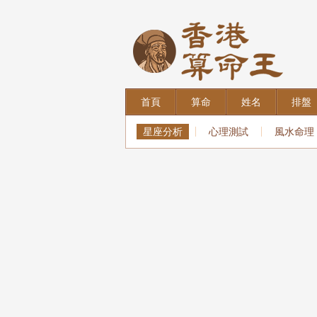
首頁
算命
姓名
排盤
星座分析
心理測試
風水命理