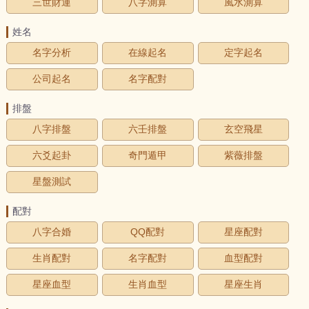
三世財運
八字測算
風水測算
姓名
名字分析
在線起名
定字起名
公司起名
名字配對
排盤
八字排盤
六壬排盤
玄空飛星
六爻起卦
奇門遁甲
紫薇排盤
星盤測試
配對
八字合婚
QQ配對
星座配對
生肖配對
名字配對
血型配對
星座血型
生肖血型
星座生肖