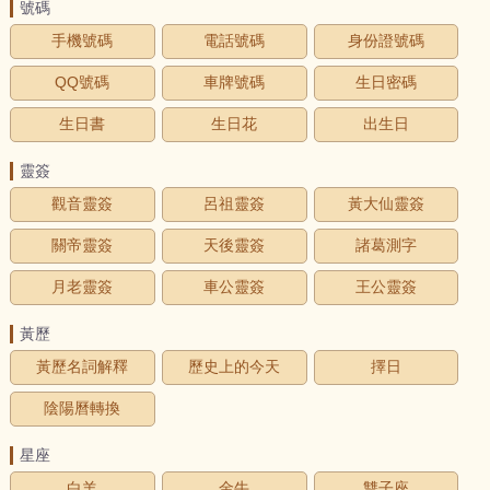
號碼
手機號碼
電話號碼
身份證號碼
QQ號碼
車牌號碼
生日密碼
生日書
生日花
出生日
靈簽
觀音靈簽
呂祖靈簽
黃大仙靈簽
關帝靈簽
天後靈簽
諸葛測字
月老靈簽
車公靈簽
王公靈簽
黃歷
黃歷名詞解釋
歷史上的今天
擇日
陰陽曆轉換
星座
白羊
金牛
雙子座