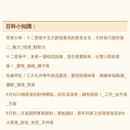
百科小知識：
星座分析：十二星座中五大顏值最高的星座女生，天秤座只能排第
二_魅力_情感_觀察力
十二星座中，未來一週桃花扭腰，指引舊愛歸來，出雙入對的星
座！_愛情_都能_獅子座
良緣常駐！三大生肖整年桃花盛放，愛戀甜蜜綿長，婚姻幸福圓滿_
屬豬_感情_單身
8月6日3個星座的財神降臨，財富滾滾來，錢包鼓鼓！_工作_金牛座
_方面
8月初，月底期間事業順利，運氣變好，新年到來之前發家致富的4
大星座_財富_初至_天秤座