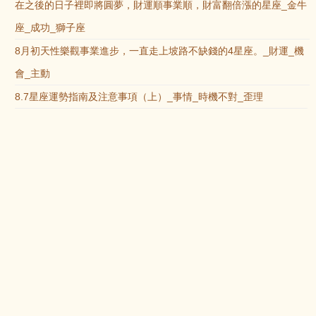
在之後的日子裡即將圓夢，財運順事業順，財富翻倍漲的星座_金牛
座_成功_獅子座
8月初天性樂觀事業進步，一直走上坡路不缺錢的4星座。_財運_機
會_主動
8.7星座運勢指南及注意事項（上）_事情_時機不對_歪理