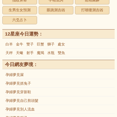
指紋算命
手相查詢
痣相圖解
生男生女預測
眼跳測吉凶
打噴嚏測吉凶
六爻占卜
12星座今日運勢：
白羊
金牛
雙子
巨蟹
獅子
處女
天秤
天蠍
射手
魔羯
水瓶
雙魚
今日網友夢境：
孕婦夢見屎
孕婦夢見抓兔子
孕婦夢見穿新鞋
孕婦夢見自己剪頭髮
孕婦夢見別人流血