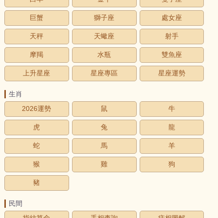
巨蟹
獅子座
處女座
天秤
天蠍座
射手
摩羯
水瓶
雙魚座
上升星座
星座專區
星座運勢
生肖
2026運勢
鼠
牛
虎
兔
龍
蛇
馬
羊
猴
雞
狗
豬
民間