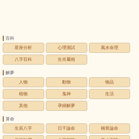
百科
星座分析
心理測試
風水命理
八字百科
生肖屬相
解夢
人物
動物
物品
植物
鬼神
生活
其他
孕婦解夢
算命
生辰八字
日干論命
稱骨論命