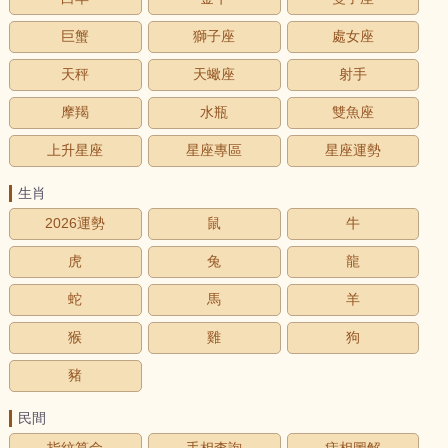
巨蟹
獅子座
處女座
天秤
天蠍座
射手
摩羯
水瓶
雙魚座
上升星座
星座專區
星座運勢
生肖
2026運勢
鼠
牛
虎
兔
龍
蛇
馬
羊
猴
雞
狗
豬
民間