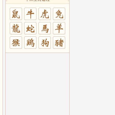
兔
羊
豬