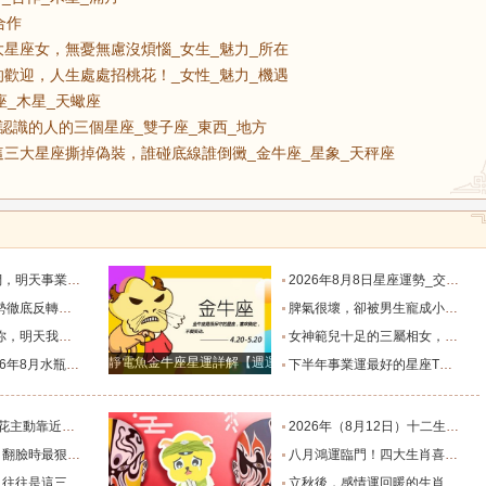
合作
星座女，無憂無慮沒煩惱_女生_魅力_所在
歡迎，人生處處招桃花！_女性_魅力_機遇
座_木星_天蠍座
認識的人的三個星座_雙子座_東西_地方
三大星座撕掉偽裝，誰碰底線誰倒黴_金牛座_星象_天秤座
默付出而錯失機會！_工作_宇宙_能量
2026年8月8日星座運勢_交易_管理_合作
，新的機遇之門敞開_時期_獅子座_重擔
脾氣很壞，卻被男生寵成小公主的四大星座女，無憂無慮沒煩惱_女生_魅力_所在
樣的女人！”_伴侶_星座_尋找
女神範兒十足的三屬相女，很受異性的歡迎，人生處處招桃花！_女性_魅力_機遇
靜電魚金牛座星運詳解【週運2024年12月9日-12月15日】
度運勢_合作_木星_滿月
下半年事業運最好的星座TOP4_獅子座_木星_天蠍座
的三個星座_雙子座_東西_地方
2026年（8月12日）十二生肖最棒運勢播報_龍的_財富_方面
，誰碰底線誰倒黴_金牛座_星象_天秤座
八月鴻運臨門！四大生肖喜事紮堆來襲，下半年一路順風順水到底_避雷_要點_合作
也懂得借助團隊_水瓶_協作_一個人
立秋後，感情運回暖的生肖TOP3_單身_放平_申金