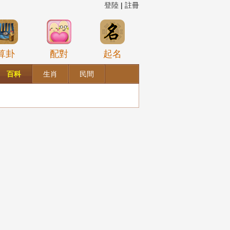
登陸
|
註冊
算卦
配對
起名
百科
生肖
民間