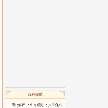
百科導航
周公解夢
生肖運勢
八字合婚