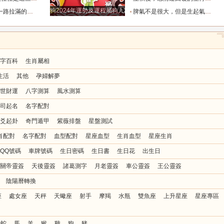
狗2024年運勢及運程屬狗人2024運勢好嗎
全年順風順水少坎坷_合作_人脈_事業
脾氣不是很大，但是生起氣來很難哄的五大星座女_女性_情緒_給予
字百科
生肖屬相
生活
其他
孕婦解夢
世財運
八字測算
風水測算
司起名
名字配對
爻起卦
奇門遁甲
紫薇排盤
星盤測試
肖配對
名字配對
血型配對
星座血型
生肖血型
星座生肖
QQ號碼
車牌號碼
生日密碼
生日書
生日花
出生日
關帝靈簽
天後靈簽
諸葛測字
月老靈簽
車公靈簽
王公靈簽
陰陽曆轉換
座
處女座
天秤
天蠍座
射手
摩羯
水瓶
雙魚座
上升星座
星座專區
蛇
馬
羊
猴
雞
狗
豬