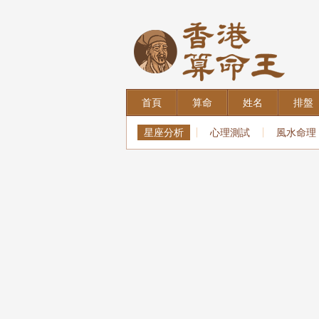
首頁
算命
姓名
排盤
星座分析
心理測試
風水命理