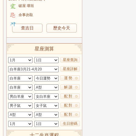
破屋 壞垣
余事勿取
查吉日
歷史今天
星座測算
星座查詢
星座詳解
運 勢
解 讀
配 對
配 對
配 對
生日密碼
十二生肖運程