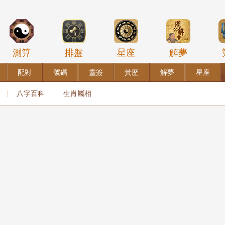
測算
排盤
星座
解夢
配對
號碼
靈簽
黃歷
解夢
星座
八字百科
生肖屬相