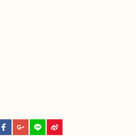
鼠
牛
虎
龍
蛇
馬
猴
雞
狗