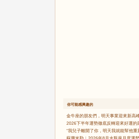
你可能感興趣的
金牛座的朋友們，明天事業迎來新高峰
2026下半年運勢徹底反轉迎來好運
“我兒子離開了你，明天我就能幫他重
蘇珊米勒︱2026年8月水瓶座月度運勢