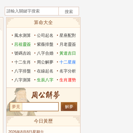
算命大全
風水測算
公司起名
星座配對
呂祖靈簽
紫薇排盤
月老靈簽
號碼吉凶
八字合婚
黃道吉日
十二生肖
周公解夢
十二星座
八字排盤
在線起名
名字分析
八字測算
生辰八字
生肖運勢
夢見
今日黃歷
2026年8月8日星期六