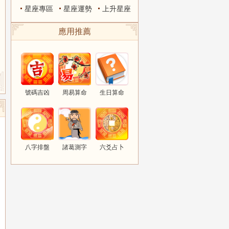
星座專區
星座運勢
上升星座
應用推薦
號碼吉凶
周易算命
生日算命
八字排盤
諸葛測字
六爻占卜