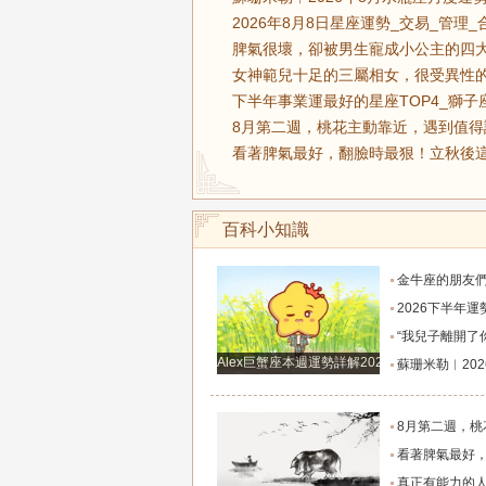
2026年8月8日星座運勢_交易_管理_
脾氣很壞，卻被男生寵成小公主的四大
女神範兒十足的三屬相女，很受異性的
下半年事業運最好的星座TOP4_獅子
8月第二週，桃花主動靠近，遇到值得
看著脾氣最好，翻臉時最狠！立秋後這
百科小知識
金牛座的朋友們，明天事業迎來新高峰，不要再默
2026下半年運勢徹底反轉迎來好運的四大星座！舊篇章結束
“我兒子離開了你，明天我就能幫他重新找一個好
Alex巨蟹座本週運勢詳解2024.12.23-12.29
蘇珊米勒︱2026年8月水瓶座月
8月第二週，桃花主動靠近，遇到值得認識的人
看著脾氣最好，翻臉時最狠！立秋後這三大星座撕掉偽裝
真正有能力的人往往是這三個星座，既能獨立完成