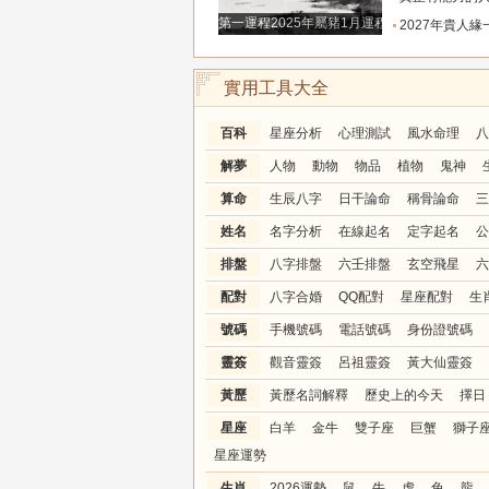
第一運程2025年屬豬1月運程解析
2027年貴人緣一路拉滿的三大生肖！處處有人幫扶，
實用工具大全
百科
星座分析
心理測試
風水命理
八
解夢
人物
動物
物品
植物
鬼神
算命
生辰八字
日干論命
稱骨論命
三
姓名
名字分析
在線起名
定字起名
公
排盤
八字排盤
六壬排盤
玄空飛星
六
配對
八字合婚
QQ配對
星座配對
生
號碼
手機號碼
電話號碼
身份證號碼
靈簽
觀音靈簽
呂祖靈簽
黃大仙靈簽
黃歷
黃歷名詞解釋
歷史上的今天
擇日
星座
白羊
金牛
雙子座
巨蟹
獅子
星座運勢
生肖
2026運勢
鼠
牛
虎
兔
龍