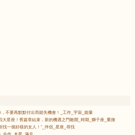
，不要再默默付出而錯失機會！_工作_宇宙_能量
的四大星座！舊篇章結束，新的機遇之門敞開_時期_獅子座_重擔
新找一個好樣的女人！”_伴侶_星座_尋找
_合作_木星_滿月