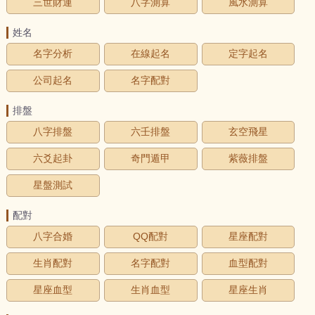
三世財運
八字測算
風水測算
姓名
名字分析
在線起名
定字起名
公司起名
名字配對
排盤
八字排盤
六壬排盤
玄空飛星
六爻起卦
奇門遁甲
紫薇排盤
星盤測試
配對
八字合婚
QQ配對
星座配對
生肖配對
名字配對
血型配對
星座血型
生肖血型
星座生肖