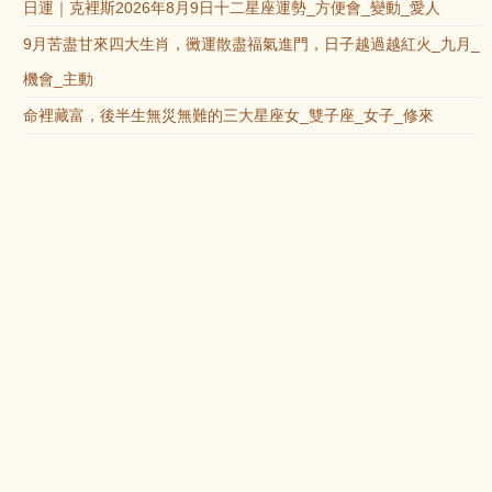
日運｜克裡斯2026年8月9日十二星座運勢_方便會_變動_愛人
9月苦盡甘來四大生肖，黴運散盡福氣進門，日子越過越紅火_九月_
機會_主動
命裡藏富，後半生無災無難的三大星座女_雙子座_女子_修來