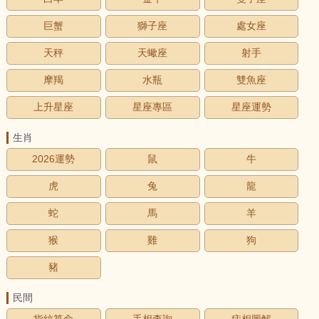
巨蟹
獅子座
處女座
天秤
天蠍座
射手
摩羯
水瓶
雙魚座
上升星座
星座專區
星座運勢
生肖
2026運勢
鼠
牛
虎
兔
龍
蛇
馬
羊
猴
雞
狗
豬
民間