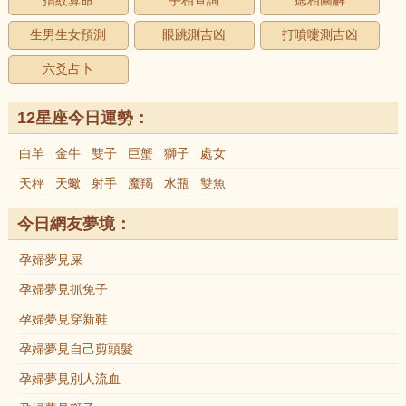
指紋算命
手相查詢
痣相圖解
生男生女預測
眼跳測吉凶
打噴嚏測吉凶
六爻占卜
12星座今日運勢：
白羊
金牛
雙子
巨蟹
獅子
處女
天秤
天蠍
射手
魔羯
水瓶
雙魚
今日網友夢境：
孕婦夢見屎
孕婦夢見抓兔子
孕婦夢見穿新鞋
孕婦夢見自己剪頭髮
孕婦夢見別人流血