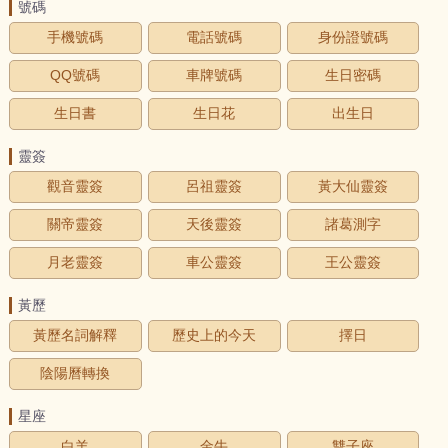
號碼
手機號碼
電話號碼
身份證號碼
QQ號碼
車牌號碼
生日密碼
生日書
生日花
出生日
靈簽
觀音靈簽
呂祖靈簽
黃大仙靈簽
關帝靈簽
天後靈簽
諸葛測字
月老靈簽
車公靈簽
王公靈簽
黃歷
黃歷名詞解釋
歷史上的今天
擇日
陰陽曆轉換
星座
白羊
金牛
雙子座