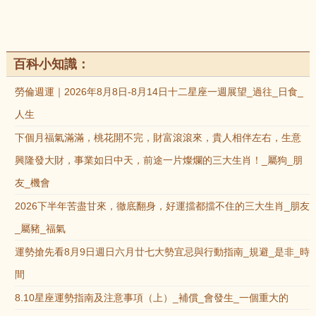
百科小知識：
勞倫週運｜2026年8月8日-8月14日十二星座一週展望_過往_日食_
人生
下個月福氣滿滿，桃花開不完，財富滾滾來，貴人相伴左右，生意
興隆發大財，事業如日中天，前途一片燦爛的三大生肖！_屬狗_朋
友_機會
2026下半年苦盡甘來，徹底翻身，好運擋都擋不住的三大生肖_朋友
_屬豬_福氣
運勢搶先看8月9日週日六月廿七大勢宜忌與行動指南_規避_是非_時
間
8.10星座運勢指南及注意事項（上）_補償_會發生_一個重大的