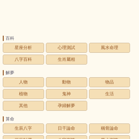
百科
星座分析
心理測試
風水命理
八字百科
生肖屬相
解夢
人物
動物
物品
植物
鬼神
生活
其他
孕婦解夢
算命
生辰八字
日干論命
稱骨論命