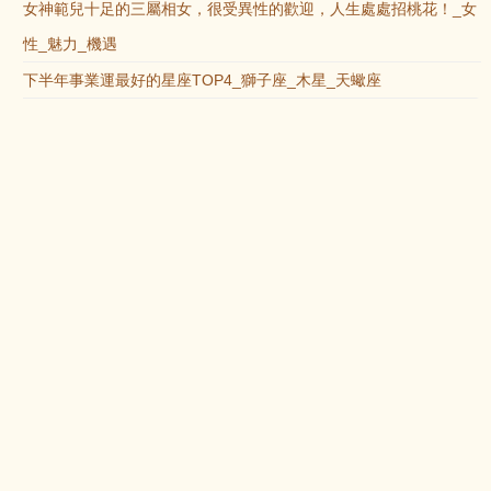
女神範兒十足的三屬相女，很受異性的歡迎，人生處處招桃花！_女
性_魅力_機遇
下半年事業運最好的星座TOP4_獅子座_木星_天蠍座