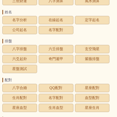
三世財運
八字測算
風水測算
姓名
名字分析
在線起名
定字起名
公司起名
名字配對
排盤
八字排盤
六壬排盤
玄空飛星
六爻起卦
奇門遁甲
紫薇排盤
星盤測試
配對
八字合婚
QQ配對
星座配對
生肖配對
名字配對
血型配對
星座血型
生肖血型
星座生肖