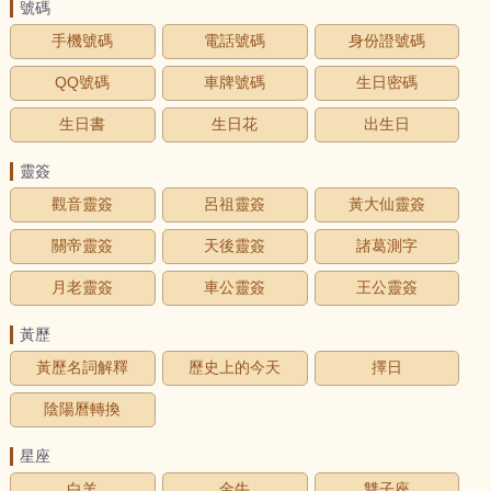
號碼
手機號碼
電話號碼
身份證號碼
QQ號碼
車牌號碼
生日密碼
生日書
生日花
出生日
靈簽
觀音靈簽
呂祖靈簽
黃大仙靈簽
關帝靈簽
天後靈簽
諸葛測字
月老靈簽
車公靈簽
王公靈簽
黃歷
黃歷名詞解釋
歷史上的今天
擇日
陰陽曆轉換
星座
白羊
金牛
雙子座