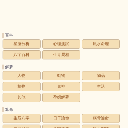
百科
星座分析
心理測試
風水命理
八字百科
生肖屬相
解夢
人物
動物
物品
植物
鬼神
生活
其他
孕婦解夢
算命
生辰八字
日干論命
稱骨論命