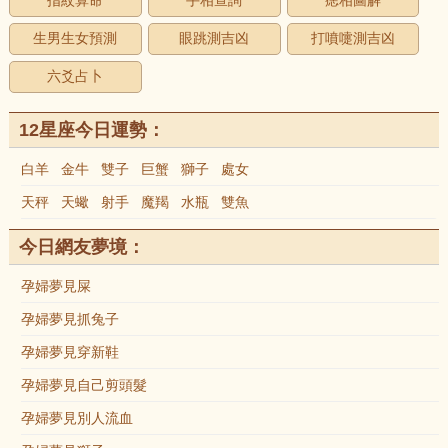
指紋算命
手相查詢
痣相圖解
生男生女預測
眼跳測吉凶
打噴嚏測吉凶
六爻占卜
12星座今日運勢：
白羊
金牛
雙子
巨蟹
獅子
處女
天秤
天蠍
射手
魔羯
水瓶
雙魚
今日網友夢境：
孕婦夢見屎
孕婦夢見抓兔子
孕婦夢見穿新鞋
孕婦夢見自己剪頭髮
孕婦夢見別人流血