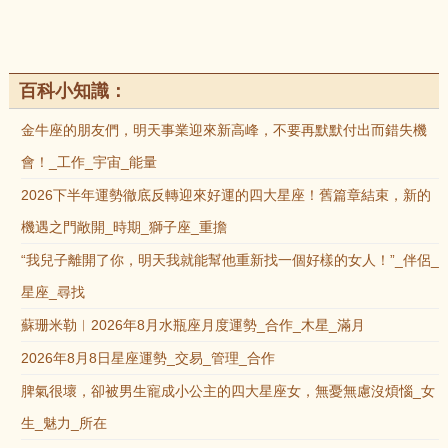
百科小知識：
金牛座的朋友們，明天事業迎來新高峰，不要再默默付出而錯失機
會！_工作_宇宙_能量
2026下半年運勢徹底反轉迎來好運的四大星座！舊篇章結束，新的
機遇之門敞開_時期_獅子座_重擔
“我兒子離開了你，明天我就能幫他重新找一個好樣的女人！”_伴侶_
星座_尋找
蘇珊米勒︱2026年8月水瓶座月度運勢_合作_木星_滿月
2026年8月8日星座運勢_交易_管理_合作
脾氣很壞，卻被男生寵成小公主的四大星座女，無憂無慮沒煩惱_女
生_魅力_所在