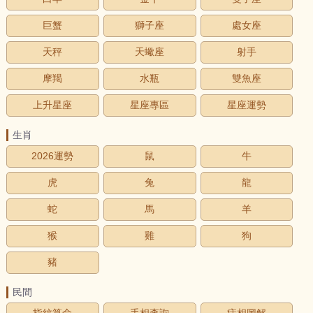
巨蟹
獅子座
處女座
天秤
天蠍座
射手
摩羯
水瓶
雙魚座
上升星座
星座專區
星座運勢
生肖
2026運勢
鼠
牛
虎
兔
龍
蛇
馬
羊
猴
雞
狗
豬
民間