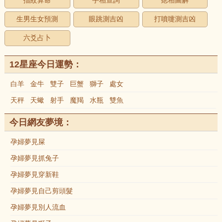
指紋算命
手相查詢
痣相圖解
生男生女預測
眼跳測吉凶
打噴嚏測吉凶
六爻占卜
12星座今日運勢：
白羊
金牛
雙子
巨蟹
獅子
處女
天秤
天蠍
射手
魔羯
水瓶
雙魚
今日網友夢境：
孕婦夢見屎
孕婦夢見抓兔子
孕婦夢見穿新鞋
孕婦夢見自己剪頭髮
孕婦夢見別人流血