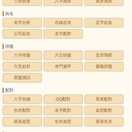
三世財運
八字測算
風水測算
姓名
名字分析
在線起名
定字起名
公司起名
名字配對
排盤
八字排盤
六壬排盤
玄空飛星
六爻起卦
奇門遁甲
紫薇排盤
星盤測試
配對
八字合婚
QQ配對
星座配對
生肖配對
名字配對
血型配對
星座血型
生肖血型
星座生肖