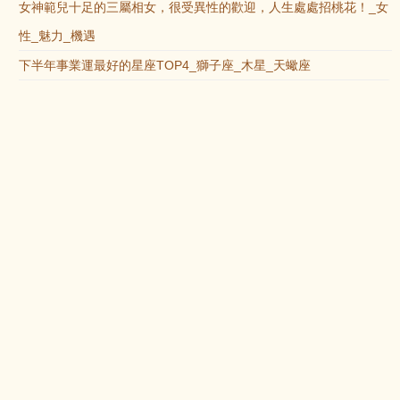
女神範兒十足的三屬相女，很受異性的歡迎，人生處處招桃花！_女
性_魅力_機遇
下半年事業運最好的星座TOP4_獅子座_木星_天蠍座