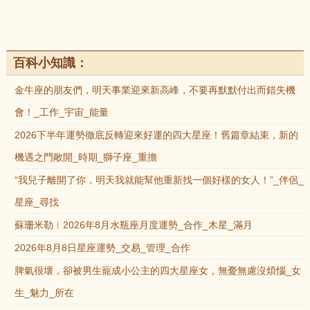
百科小知識：
金牛座的朋友們，明天事業迎來新高峰，不要再默默付出而錯失機
會！_工作_宇宙_能量
2026下半年運勢徹底反轉迎來好運的四大星座！舊篇章結束，新的
機遇之門敞開_時期_獅子座_重擔
“我兒子離開了你，明天我就能幫他重新找一個好樣的女人！”_伴侶_
星座_尋找
蘇珊米勒︱2026年8月水瓶座月度運勢_合作_木星_滿月
2026年8月8日星座運勢_交易_管理_合作
脾氣很壞，卻被男生寵成小公主的四大星座女，無憂無慮沒煩惱_女
生_魅力_所在