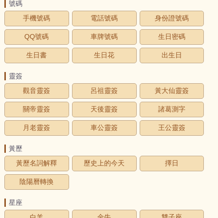
號碼
手機號碼
電話號碼
身份證號碼
QQ號碼
車牌號碼
生日密碼
生日書
生日花
出生日
靈簽
觀音靈簽
呂祖靈簽
黃大仙靈簽
關帝靈簽
天後靈簽
諸葛測字
月老靈簽
車公靈簽
王公靈簽
黃歷
黃歷名詞解釋
歷史上的今天
擇日
陰陽曆轉換
星座
白羊
金牛
雙子座