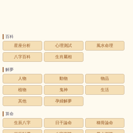
百科
星座分析
心理測試
風水命理
八字百科
生肖屬相
解夢
人物
動物
物品
植物
鬼神
生活
其他
孕婦解夢
算命
生辰八字
日干論命
稱骨論命