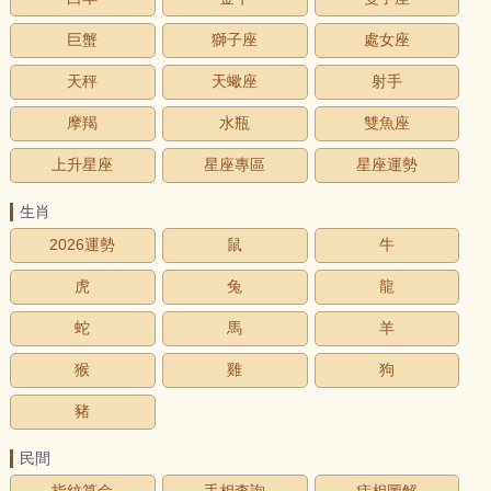
巨蟹
獅子座
處女座
天秤
天蠍座
射手
摩羯
水瓶
雙魚座
上升星座
星座專區
星座運勢
生肖
2026運勢
鼠
牛
虎
兔
龍
蛇
馬
羊
猴
雞
狗
豬
民間