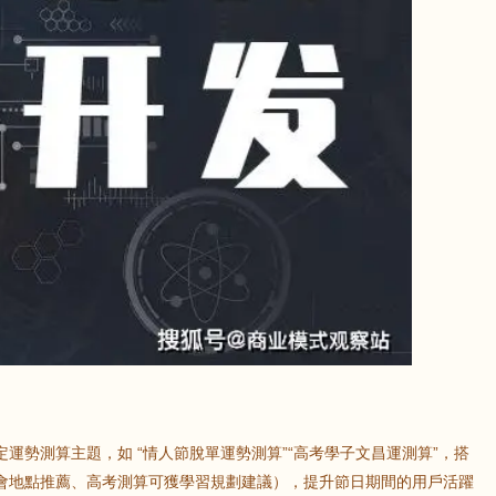
運勢測算主題，如 “情人節脫單運勢測算”“高考學子文昌運測算”，搭
會地點推薦、高考測算可獲學習規劃建議），提升節日期間的用戶活躍