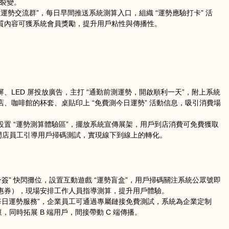
戶裂變。
日運勢交流群”，每日早間推送系統測算入口，組織 “運勢應驗打卡” 活
質內容可獲系統會員獎勵，提升用戶粘性與傳播性。
鼠
牛
虎
龍
蛇
馬
猴
雞
狗
、LED 屏投放廣告，主打 “通勤前測運勢，開啟順利一天”，附上系統
、咖啡館的杯套、桌貼印上 “免費測今日運勢” 活動信息，吸引消費場
設置 “運勢測算體驗區”，擺放系統宣傳展架，用戶到店消費可免費獲取
時門店員工引導用戶掃碼測試，實現線下到線上的轉化。
一簽” 快閃攤位，設置互動遊戲 “運勢盲盒”，用戶掃碼關注系統公眾號即
惠券），現場安排工作人員指導測算，提升用戶體驗。
工每日運勢服務”，企業員工可通過專屬鏈接免費測試，系統為企業定制
，同時拓展 B 端用戶，間接帶動 C 端傳播。