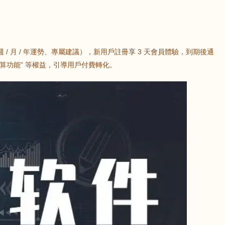
/ 月 / 年運勢、專屬建議），新用戶註冊享 3 天會員體驗，到期後通
測算功能” 等權益，引導用戶付費轉化。