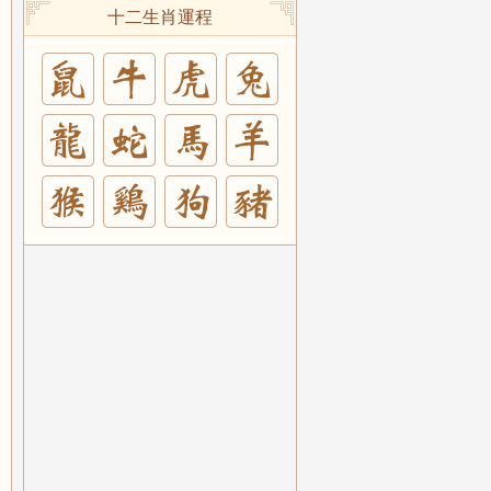
十二生肖運程
兔
羊
豬