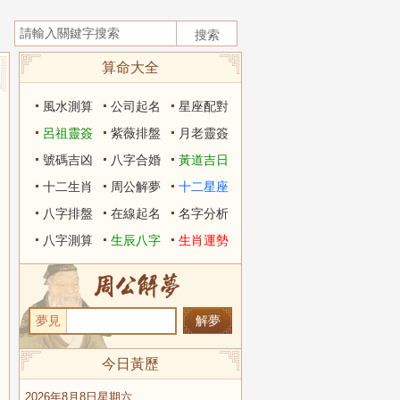
算命大全
風水測算
公司起名
星座配對
呂祖靈簽
紫薇排盤
月老靈簽
號碼吉凶
八字合婚
黃道吉日
十二生肖
周公解夢
十二星座
八字排盤
在線起名
名字分析
八字測算
生辰八字
生肖運勢
夢見
今日黃歷
2026年8月8日星期六