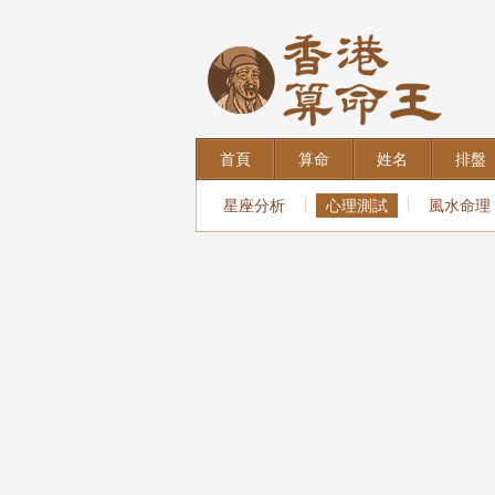
首頁
算命
姓名
排盤
星座分析
心理測試
風水命理