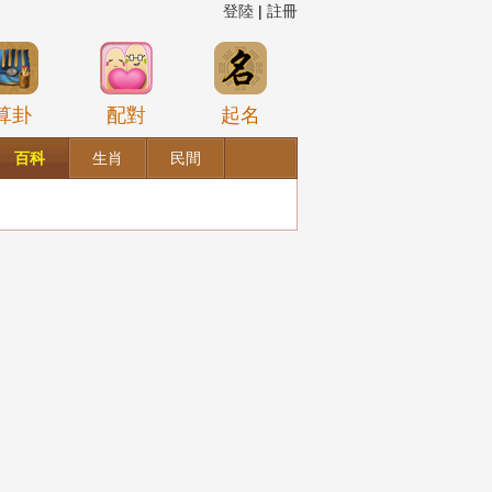
登陸
|
註冊
算卦
配對
起名
百科
生肖
民間