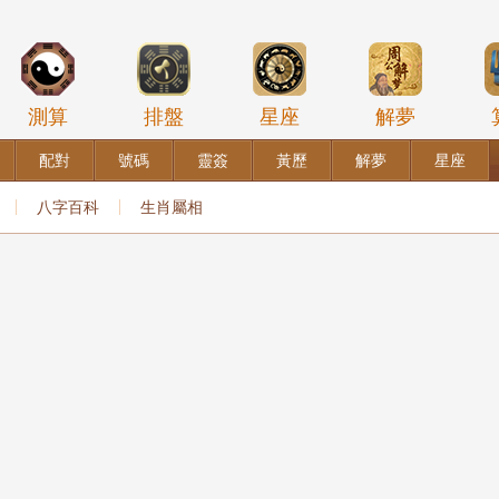
測算
排盤
星座
解夢
配對
號碼
靈簽
黃歷
解夢
星座
八字百科
生肖屬相