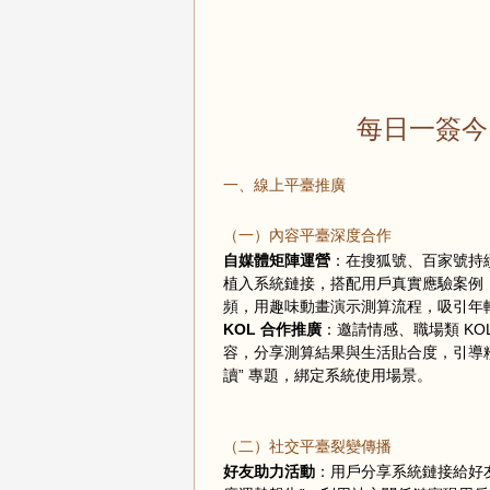
每日一簽今
一、線上平臺推廣
（一）內容平臺深度合作
自媒體矩陣運營
：在搜狐號、百家號持續
植入系統鏈接，搭配用戶真實應驗案例，
頻，用趣味動畫演示測算流程，吸引年
KOL 合作推廣
：邀請情感、職場類 KOL
容，分享測算結果與生活貼合度，引導粉
讀” 專題，綁定系統使用場景。
（二）社交平臺裂變傳播
好友助力活動
：用戶分享系統鏈接給好友，