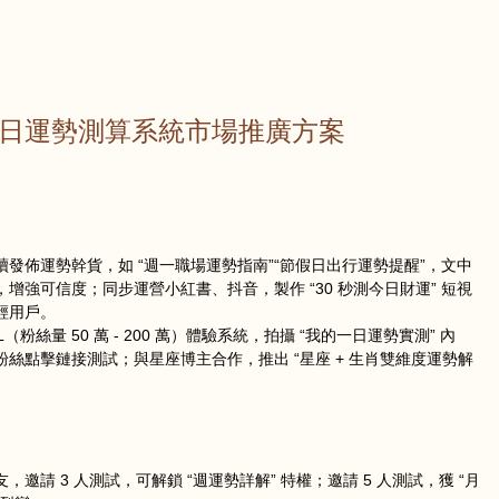
日運勢測算系統市場推廣方案
發佈運勢幹貨，如 “週一職場運勢指南”“節假日出行運勢提醒”，文中
增強可信度；同步運營小紅書、抖音，製作 “30 秒測今日財運” 短視
輕用戶。
（粉絲量 50 萬 - 200 萬）體驗系統，拍攝 “我的一日運勢實測” 內
絲點擊鏈接測試；與星座博主合作，推出 “星座 + 生肖雙維度運勢解
邀請 3 人測試，可解鎖 “週運勢詳解” 特權；邀請 5 人測試，獲 “月