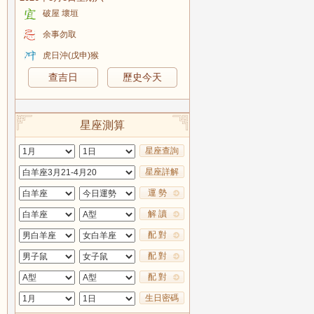
破屋 壞垣
余事勿取
虎日沖(戊申)猴
查吉日
歷史今天
星座測算
星座查詢
星座詳解
運 勢
解 讀
配 對
配 對
配 對
生日密碼