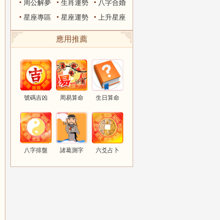
周公解夢
生肖運勢
八字合婚
星座專區
星座運勢
上升星座
應用推薦
號碼吉凶
周易算命
生日算命
八字排盤
諸葛測字
六爻占卜