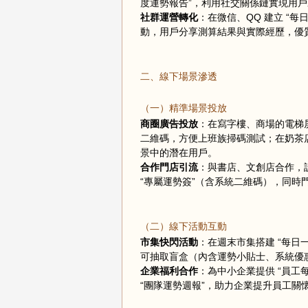
度運勢報告”，利用社交關係鏈實現用
社群運營轉化
：在微信、QQ 建立 “每
動，用戶分享測算結果與實際經歷，優
二、線下場景滲透
（一）精準場景投放
商圈廣告投放
：在寫字樓、商場的電梯屏
二維碼，方便上班族掃碼測試；在奶茶店
景中的潛在用戶。
合作門店引流
：與書店、文創店合作，
“專屬運勢簽”（含系統二維碼），同
（二）線下活動互動
市集快閃活動
：在週末市集搭建 “每日
可抽取盲盒（內含運勢小貼士、系統優
企業福利合作
：為中小企業提供 “員
“團隊運勢週報”，助力企業提升員工關懷