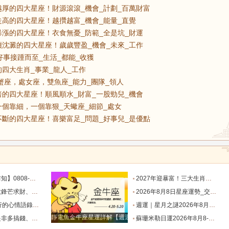
厚的四大星座！財源滾滾_機會_計劃_百萬財富
高的四大星座！越攢越富_機會_能量_直覺
漲的四大星座！衣食無憂_防範_全是坑_財運
沈澱的四大星座！歲歲豐盈_機會_未來_工作
好事接踵而至_生活_都能_收獲
四大生肖_事業_龍人_工作
蟹座，處女座，雙魚座_能力_團隊_領人
的四大星座！順風順水_財富_一股勁兒_機會
個靠細，一個靠狠_天蠍座_細節_處女
斷的四大星座！喜樂富足_問題_好事兒_是優點
目標有差距時，越是要克己隱忍_內心_藍姐_狀態
2027年迎暴富！三大生肖錦鯉附體，迎事業愛情巔峰_屬狗_朋友_謙讓
星座！富貴纏身_合作_機會_獅子座
2026年8月8日星座運勢_交易_管理_合作
說到心坎上了_夢想_繁星點點_人生
週運｜星月之謎2026年8月8日-8月14日十二星座一週展望_日全食_火星_人生
靜電魚金牛座星運詳解【週運2024年12月9日-12月15日】
星座！衣食無憂_防範_全是坑_財運
蘇珊米勒日運2026年8月8-9日十二星座週末運勢_土星_宮位_內心