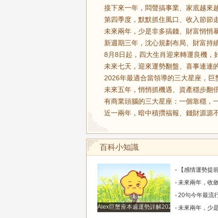
接下來一年，悶聲搞事業、家底越來越
第四季度，默默抓住風口、收入節節走
未來兩年，少是非多搞錢、財富悄悄暴
新週期三年，沈心規劃布局、財富持續
8月8日起，四大生肖迎來轉運良機，
未來七天，迎來運勢翻盤、喜事連連的
2026年最適合當領導的三大星座，巨
未來五年，悄悄抓機遇、資產穩步翻倍
有商業頭腦的三大星座：一個靠穩，一
近一兩年，暗中積攢福報、錢財源源不
百科小知識
【感情運勢提前知】0808-0814感情運勢：在自己的能力和現實
未來兩年，收斂鋒芒求財、家境慢慢變好的四大
20句今年最流行的心情語錄，句句正能量，
Alex巨蟹座本週運勢詳解2024.12.23-12.29
未來兩年，少是非多搞錢、財富悄悄暴漲的四大