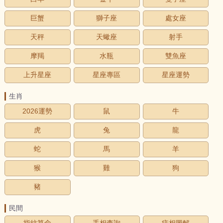
巨蟹
獅子座
處女座
天秤
天蠍座
射手
摩羯
水瓶
雙魚座
上升星座
星座專區
星座運勢
生肖
2026運勢
鼠
牛
虎
兔
龍
蛇
馬
羊
猴
雞
狗
豬
民間