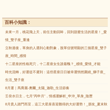
百科小知識：
未來一月，桃花飛上天，前任主動回眸，回到甜蜜生活的星座！_愛
情_雙子座_重逢
立秋過後，單身的人遇到心動對象，脫單信號明顯的三個星座_雙子
座_時間_感情
十二星座的性格死穴，十二星座女生誰最醜？_感情_愛情_才能
時光流轉，好運從不遲到：這些星座日日被幸運悄然圍繞_獅子座_
生活_雙子座
8月運｜馬喬麗-奧爾_太陽_迦勒_生活節奏
壬癸水日主，七月“丙申月”，情感運解析_申沖_單身_陰歷
8月貴人踏門而至，這三大星座喜迎難得的大好運勢！_朋友_夏末秋