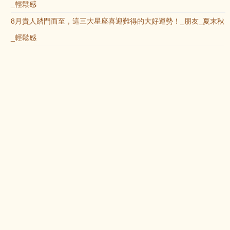
_輕鬆感
8月貴人踏門而至，這三大星座喜迎難得的大好運勢！_朋友_夏末秋
_輕鬆感