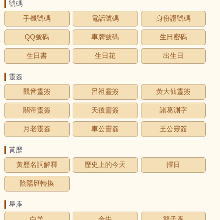
號碼
手機號碼
電話號碼
身份證號碼
QQ號碼
車牌號碼
生日密碼
生日書
生日花
出生日
靈簽
觀音靈簽
呂祖靈簽
黃大仙靈簽
關帝靈簽
天後靈簽
諸葛測字
月老靈簽
車公靈簽
王公靈簽
黃歷
黃歷名詞解釋
歷史上的今天
擇日
陰陽曆轉換
星座
白羊
金牛
雙子座