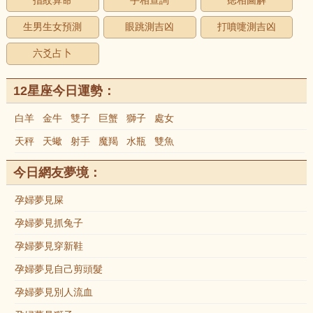
指紋算命
手相查詢
痣相圖解
生男生女預測
眼跳測吉凶
打噴嚏測吉凶
六爻占卜
12星座今日運勢：
白羊
金牛
雙子
巨蟹
獅子
處女
天秤
天蠍
射手
魔羯
水瓶
雙魚
今日網友夢境：
孕婦夢見屎
孕婦夢見抓兔子
孕婦夢見穿新鞋
孕婦夢見自己剪頭髮
孕婦夢見別人流血