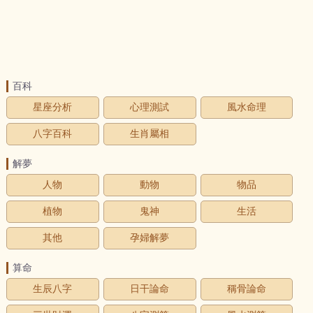
百科
星座分析
心理測試
風水命理
八字百科
生肖屬相
解夢
人物
動物
物品
植物
鬼神
生活
其他
孕婦解夢
算命
生辰八字
日干論命
稱骨論命