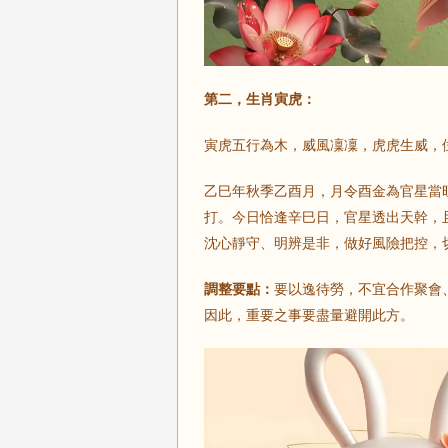
第二，生肖寅虎：
寅虎五行為木，威風凜凜，虎虎生威，
乙巳年秋季乙酉月，月令酉金為官星當
打。今日恰逢辛巳日，官星透出天幹，
沈心靜守、明辨是非，做好風險把控，
調整要點：
要以逸待勞，不宜合作聚會
因此，重要之事要盡量避開此方。