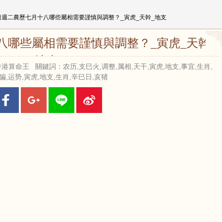
9日週二農歷七月十八哪些屬相需要謹慎與調整？_寅虎_天幹_地支
八哪些屬相需要謹慎與調整？_寅虎_天幹_
地支
來源：香港算命王 關鍵詞：农历,支巳火,调整,属相,天干,寅虎,地支,事宜,生肖,
偏,运势,寅虎,地支,生肖,辛巳日,亥猪