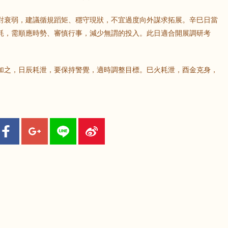
對衰弱，建議循規蹈矩、穩守現狀，不宜過度向外謀求拓展。辛巳日當
耗，需順應時勢、審慎行事，減少無謂的投入。此日適合開展調研考
加之，日辰耗泄，要保持警覺，適時調整目標。巳火耗泄，酉金克身，