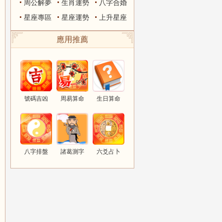
周公解夢
生肖運勢
八字合婚
星座專區
星座運勢
上升星座
應用推薦
號碼吉凶
周易算命
生日算命
八字排盤
諸葛測字
六爻占卜