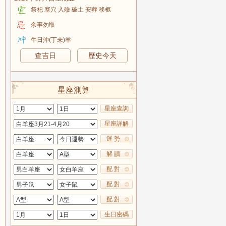
祭祀 塞穴 入殮 破土 安葬 移柩
余事勿取
牛日沖(丁未)羊
查吉日
歷史今天
星座測算
星座查詢
星座詳解
運 勢
解 讀
配 對
配 對
配 對
生日密碼