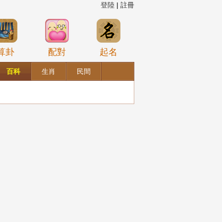
登陸
|
註冊
算卦
配對
起名
百科
生肖
民間