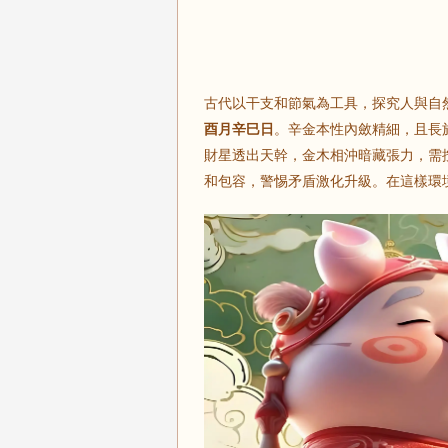
古代以干支和節氣為工具，探究人與自然
酉月辛巳日
。辛金本性內斂精細，且長
財星透出天幹，金木相沖暗藏張力，需
和包容，警惕矛盾激化升級。在這樣環