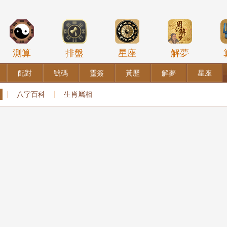
測算
排盤
星座
解夢
配對
號碼
靈簽
黃歷
解夢
星座
八字百科
生肖屬相