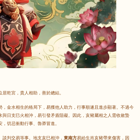
鼠
牛
虎
龍
蛇
馬
猴
雞
狗
位居乾宮，貴人相助，善於總結。
勢，金水相生的格局下，易獲他人助力，行事順遂且進步顯著。不過今
水與日支巳火相沖，易引發矛盾阻礙。因此，亥豬屬相之人需收斂蟄
安，切忌衝動行事、魯莽冒進。
、談判交易等事。地支亥巳相沖，
東南方
易給生肖亥豬帶來傷害，因