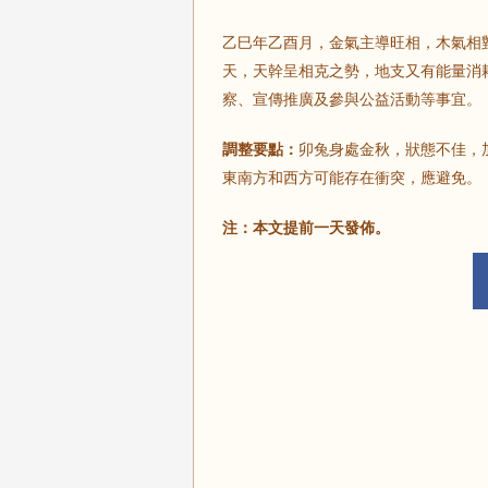
乙巳年乙酉月，金氣主導旺相，木氣相
天，天幹呈相克之勢，地支又有能量消
察、宣傳推廣及參與公益活動等事宜。
調整要點：
卯兔身處金秋，狀態不佳，
東南方和西方可能存在衝突，應避免。
注：本文提前一天發佈。