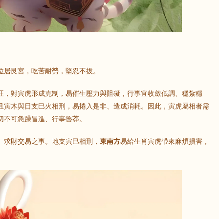
位居艮宮，吃苦耐勞，堅忍不拔。
旺，對寅虎形成克制，易催生壓力與阻礙，行事宜收斂低調、穩紮穩
且寅木與日支巳火相刑，易捲入是非、造成消耗。因此，寅虎屬相者需
切不可急躁冒進、行事魯莽。
、求財交易之事。地支寅巳相刑，
東南方
易給生肖寅虎帶來麻煩損害，