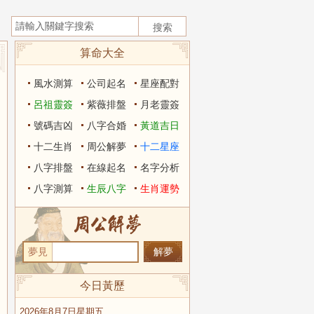
算命大全
風水測算
公司起名
星座配對
呂祖靈簽
紫薇排盤
月老靈簽
號碼吉凶
八字合婚
黃道吉日
十二生肖
周公解夢
十二星座
八字排盤
在線起名
名字分析
八字測算
生辰八字
生肖運勢
夢見
今日黃歷
2026年8月7日星期五