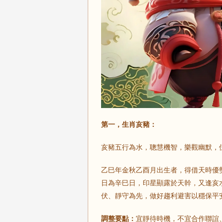
第一，生肖亥豬：
亥豬五行為水，聰慧機智，樂觀幽默，
乙巳年金秋乙酉月出生者，得借天時優
日為辛巳日，印星顯露於天幹，又逢亥
伏、靜守為先，做好趨利避害以穩保平
調整要點：
宜靜待時機，不宜合作聯誼