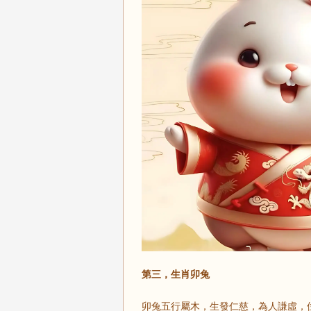
第三，生肖卯兔
卯兔五行屬木，生發仁慈，為人謙虛，