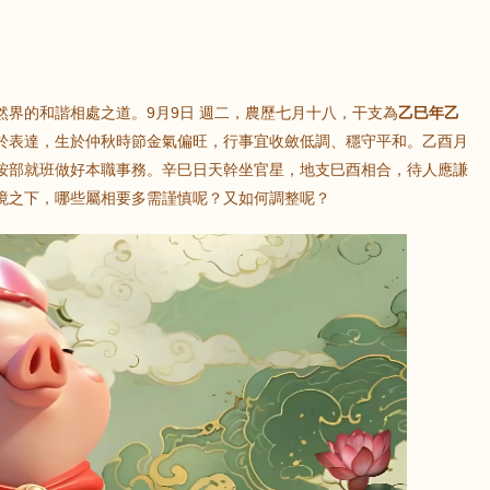
界的和諧相處之道。9月9日 週二，農歷七月十八，干支為
乙巳年乙
於表達，生於仲秋時節金氣偏旺，行事宜收斂低調、穩守平和。乙酉月
按部就班做好本職事務。辛巳日天幹坐官星，地支巳酉相合，待人應謙
境之下，哪些屬相要多需謹慎呢？又如何調整呢？