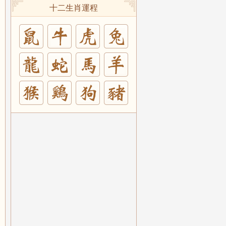
十二生肖運程
兔
羊
豬