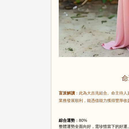
命
盲派解讀
：此為大吉兆組合。命主待人
業務發展順利，能憑借能力獲得豐厚收
綜合運勢
：80%
整體運勢全面向好，需珍惜當下的好運