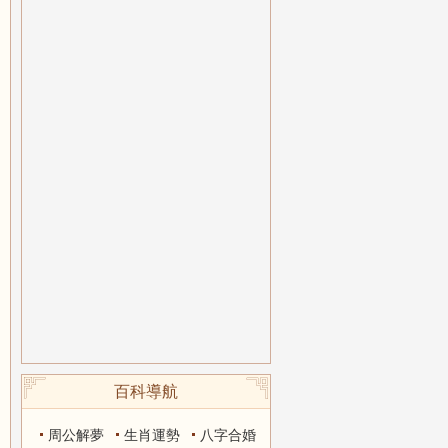
百科導航
周公解夢
生肖運勢
八字合婚