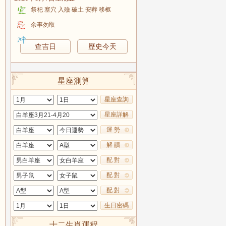
祭祀 塞穴 入殮 破土 安葬 移柩
余事勿取
查吉日
歷史今天
星座測算
星座查詢
星座詳解
運 勢
解 讀
配 對
配 對
配 對
生日密碼
十二生肖運程