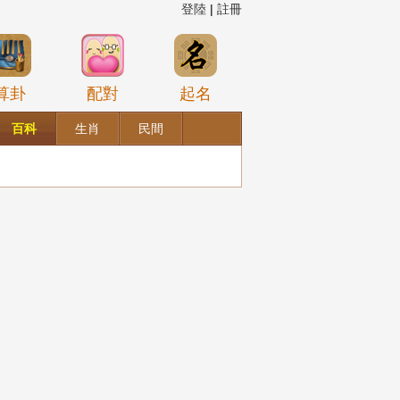
登陸
|
註冊
算卦
配對
起名
百科
生肖
民間