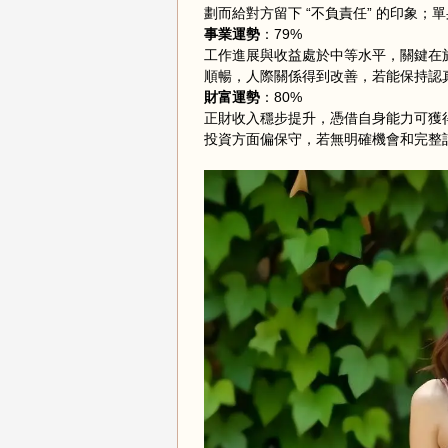
劃而給對方留下 “不負責任” 的印象
事業運勢
：79%
工作進展與收益處於中等水平，關鍵在
順暢，人際關係得到改善，若能保持認
財富運勢
：80%
正財收入穩步提升，憑借自身能力可獲
投資方面偏保守，若無明確機會和完整