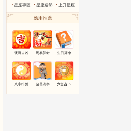
星座專區
星座運勢
上升星座
應用推薦
號碼吉凶
周易算命
生日算命
八字排盤
諸葛測字
六爻占卜