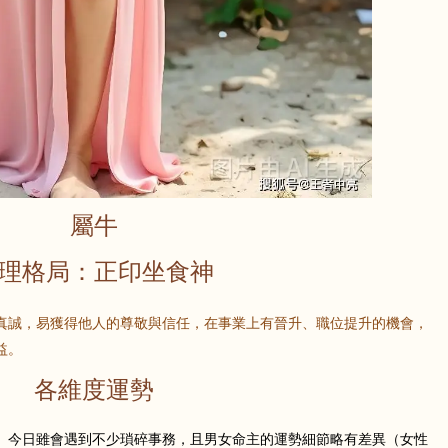
屬牛
理格局：正印坐食神
真誠，易獲得他人的尊敬與信任，在事業上有晉升、職位提升的機會，
益。
各維度運勢
。今日雖會遇到不少瑣碎事務，且男女命主的運勢細節略有差異（女性