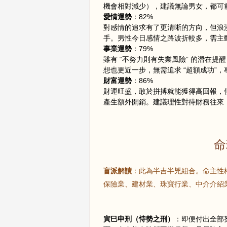
機會相對減少），建議無論男女，都可
愛情運勢
：82%
對感情的追求有了更清晰的方向，但浪
手。男性今日感情之路波折較多，需主
事業運勢
：79%
雖有 “不努力則有失業風險” 的潛在
想也更近一步，無需追求 “超額成功”
財富運勢
：86%
財運旺盛，敢於拼搏就能獲得高回報，但
產生額外開銷。建議理性對待財務往來
命
盲派解讀
：此為半吉半兇組合。命主性
保險業、建材業、珠寶行業、中介介紹
寅巳申刑（恃勢之刑）
：即便付出全部努