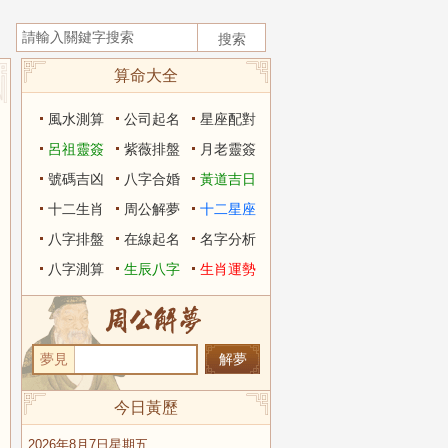
算命大全
風水測算
公司起名
星座配對
呂祖靈簽
紫薇排盤
月老靈簽
號碼吉凶
八字合婚
黃道吉日
十二生肖
周公解夢
十二星座
八字排盤
在線起名
名字分析
八字測算
生辰八字
生肖運勢
夢見
今日黃歷
2026年8月7日星期五