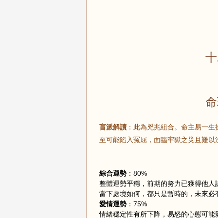
十
命
盲派解讀
：此為兇兆組合。命主易一生
至可能陷入冤屈，面臨牢獄之災且難以
綜合運勢
：80%
整體運勢平穩，前期的努力已獲得他人
當下處境如何，都只是暫時的，未來必
愛情運勢
：75%
情緒穩定性有所下降，易怒的心態可能