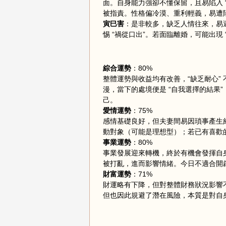
面。自身能力強卻不懂保留，且易陷入 
被指責。性格偏冷漠、重利輕義，易遭
寅巳害
：是非較多，缺乏人情往來，易
惕 “禍從口出”。若面臨離婚，可能出現
綜合運勢
：80%
整體運勢與收益均有改善，“缺乏耐心”
漫，當下的處境便是 “自我選擇的結果”
己。
愛情運勢
：75%
感情基礎良好，但夫妻間易因瑣事產生糾
動對象（可能是理想型）；若已有喜歡
事業運勢
：80%
事業發展迎來轉機，終於有機會發揮自身
被打亂，進而影響情緒。今日不適合開啟
財富運勢
：71%
財運略有下降，但對整體財務狀況影響
但也因此規避了潛在風險，本質是對自