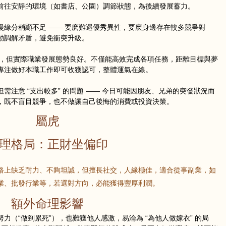
前往安靜的環境（如書店、公園）調節狀態，為後續發展蓄力。
漫緣分稍顯不足 —— 要麽難遇優秀異性，要麽身邊存在較多競爭對
動調解矛盾，避免衝突升級。
提醒，但實際職業發展態勢良好。不僅能高效完成各項任務，距離目標與夢
，專注做好本職工作即可收獲認可，整體運氣在線。
需注意 “支出較多” 的問題 —— 今日可能因朋友、兄弟的突發狀況而
，既不盲目競爭，也不做讓自己後悔的消費或投資決策。
屬虎
理格局：正財坐偏印
格上缺乏耐力、不夠坦誠，但擅長社交，人緣極佳，適合從事副業，如
業、批發行業等，若選對方向，必能獲得豐厚利潤。
額外命理影響
力（“做到累死”），也難獲他人感激，易淪為 “為他人做嫁衣” 的局