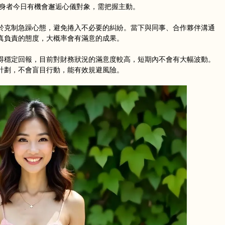
；單身者今日有機會邂逅心儀對象，需把握主動。
鼠
牛
虎
於克制急躁心態，避免捲入不必要的糾紛。當下與同事、合作夥伴溝通
真負責的態度，大概率會有滿意的成果。
龍
蛇
馬
得穩定回報，目前對財務狀況的滿意度較高，短期內不會有大幅波動。
計劃，不會盲目行動，能有效規避風險。
猴
雞
狗