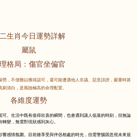
二生肖今日運勢詳解
屬鼠
理格局：傷官坐偏官
操勞，不僅難以獲得認可，還可能遭遇他人非議、惡意誹謗，嚴重時甚
洗刷清白，是風險極高的命理配置。
各維度運勢
認可。生活中既有值得欣喜的瞬間，也會遇到讓人低落的時刻，但無論
有轉變，無需對現狀感到灰心。
影響感情氛圍。目前雖享受與伴侶相處的時光，但需警惕因忽視未來規