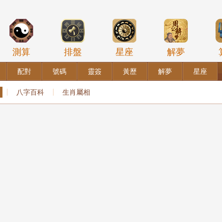
測算
排盤
星座
解夢
配對
號碼
靈簽
黃歷
解夢
星座
八字百科
生肖屬相