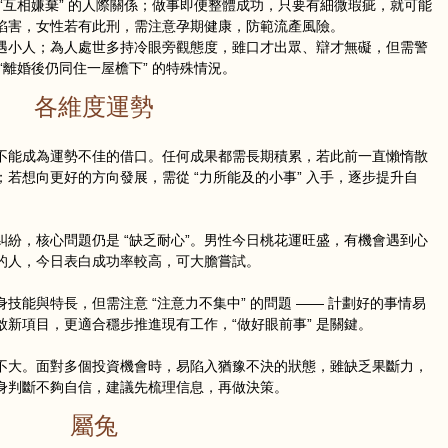
“互相嫌棄” 的人際關係；做事即便整體成功，只要有細微瑕疵，就可能
陷害，女性若有此刑，需注意孕期健康，防範流產風險。
遇小人；為人處世多持冷眼旁觀態度，雖口才出眾、辯才無礙，但需警
 “離婚後仍同住一屋檐下” 的特殊情況。
各維度運勢
 不能成為運勢不佳的借口。任何成果都需長期積累，若此前一直懶惰散
；若想向更好的方向發展，需從 “力所能及的小事” 入手，逐步提升自
紛，核心問題仍是 “缺乏耐心”。男性今日桃花運旺盛，有機會遇到心
的人，今日表白成功率較高，可大膽嘗試。
技能與特長，但需注意 “注意力不集中” 的問題 —— 計劃好的事情易
新項目，更適合穩步推進現有工作，“做好眼前事” 是關鍵。
不大。面對多個投資機會時，易陷入猶豫不決的狀態，雖缺乏果斷力，
身判斷不夠自信，建議先梳理信息，再做決策。
屬兔