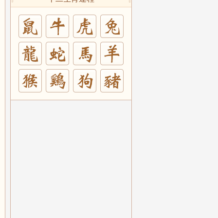
兔
羊
豬