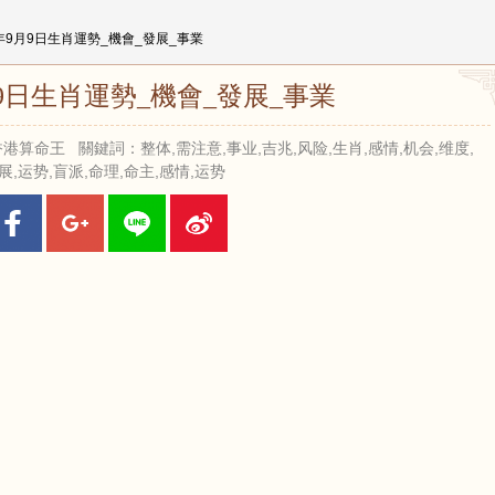
25年9月9日生肖運勢_機會_發展_事業
月9日生肖運勢_機會_發展_事業
來源：香港算命王 關鍵詞：整体,需注意,事业,吉兆,风险,生肖,感情,机会,维度,
展,运势,盲派,命理,命主,感情,运势