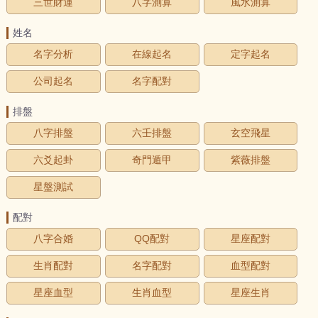
三世財運
八字測算
風水測算
姓名
名字分析
在線起名
定字起名
公司起名
名字配對
排盤
八字排盤
六壬排盤
玄空飛星
六爻起卦
奇門遁甲
紫薇排盤
星盤測試
配對
八字合婚
QQ配對
星座配對
生肖配對
名字配對
血型配對
星座血型
生肖血型
星座生肖