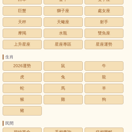
巨蟹
獅子座
處女座
天秤
天蠍座
射手
摩羯
水瓶
雙魚座
上升星座
星座專區
星座運勢
生肖
2026運勢
鼠
牛
虎
兔
龍
蛇
馬
羊
猴
雞
狗
豬
民間