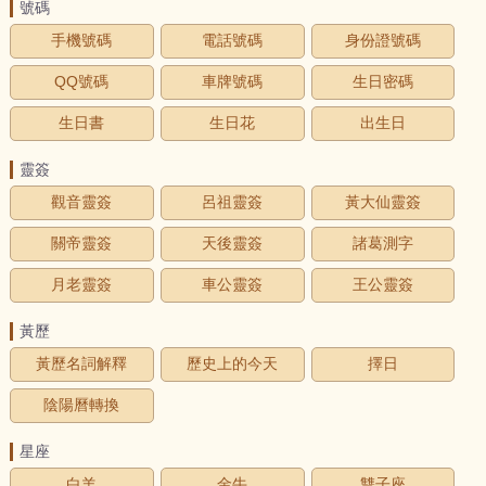
號碼
手機號碼
電話號碼
身份證號碼
QQ號碼
車牌號碼
生日密碼
生日書
生日花
出生日
靈簽
觀音靈簽
呂祖靈簽
黃大仙靈簽
關帝靈簽
天後靈簽
諸葛測字
月老靈簽
車公靈簽
王公靈簽
黃歷
黃歷名詞解釋
歷史上的今天
擇日
陰陽曆轉換
星座
白羊
金牛
雙子座