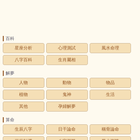
百科
星座分析
心理測試
風水命理
八字百科
生肖屬相
解夢
人物
動物
物品
植物
鬼神
生活
其他
孕婦解夢
算命
生辰八字
日干論命
稱骨論命