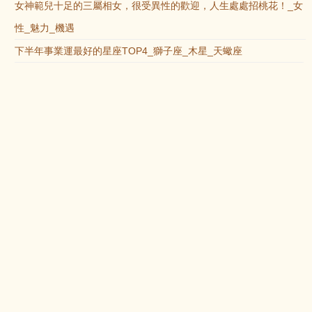
女神範兒十足的三屬相女，很受異性的歡迎，人生處處招桃花！_女
性_魅力_機遇
下半年事業運最好的星座TOP4_獅子座_木星_天蠍座