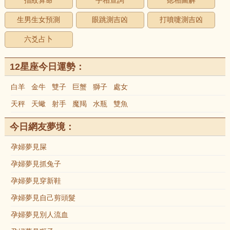
指紋算命
手相查詢
痣相圖解
生男生女預測
眼跳測吉凶
打噴嚏測吉凶
六爻占卜
12星座今日運勢：
白羊
金牛
雙子
巨蟹
獅子
處女
天秤
天蠍
射手
魔羯
水瓶
雙魚
今日網友夢境：
孕婦夢見屎
孕婦夢見抓兔子
孕婦夢見穿新鞋
孕婦夢見自己剪頭髮
孕婦夢見別人流血