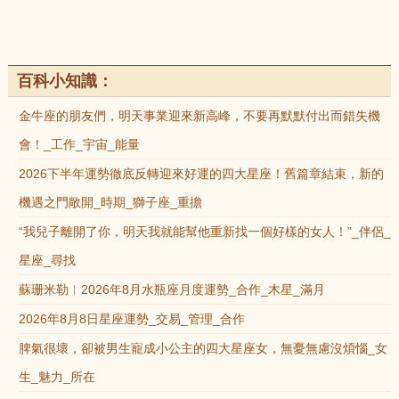
百科小知識：
金牛座的朋友們，明天事業迎來新高峰，不要再默默付出而錯失機
會！_工作_宇宙_能量
2026下半年運勢徹底反轉迎來好運的四大星座！舊篇章結束，新的
機遇之門敞開_時期_獅子座_重擔
“我兒子離開了你，明天我就能幫他重新找一個好樣的女人！”_伴侶_
星座_尋找
蘇珊米勒︱2026年8月水瓶座月度運勢_合作_木星_滿月
2026年8月8日星座運勢_交易_管理_合作
脾氣很壞，卻被男生寵成小公主的四大星座女，無憂無慮沒煩惱_女
生_魅力_所在