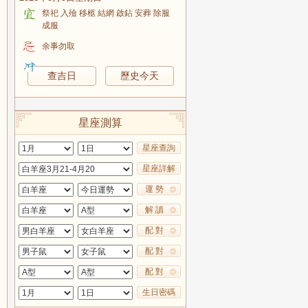
祭祀 入殮 移柩 結網 啟鉆 安葬 除服
成服
余事勿取
查吉日
歷史今天
星座測算
星座查詢
星座詳解
運 勢
解 讀
配 對
配 對
配 對
生日密碼