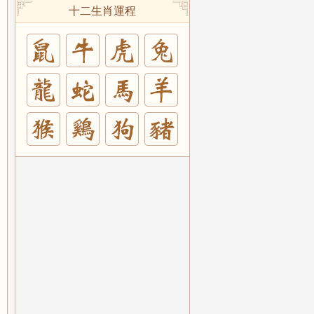
十二生肖運程
兔
羊
豬