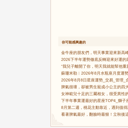
你可能感興趣的
金牛座的朋友們，明天事業迎來新高峰
2026下半年運勢徹底反轉迎來好運
“我兒子離開了你，明天我就能幫他重
蘇珊米勒︱2026年8月水瓶座月度運勢
2026年8月8日星座運勢_交易_管理_
脾氣很壞，卻被男生寵成小公主的四大
女神範兒十足的三屬相女，很受異性的
下半年事業運最好的星座TOP4_獅子
8月第二週，桃花主動靠近，遇到值得
看著脾氣最好，翻臉時最狠！立秋後這