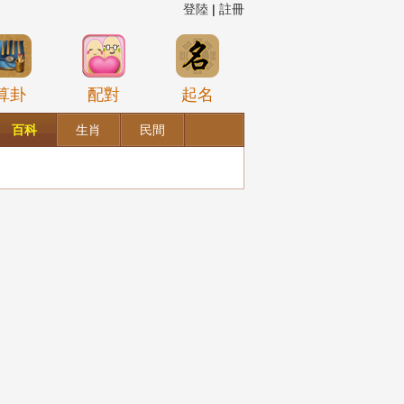
登陸
|
註冊
算卦
配對
起名
百科
生肖
民間