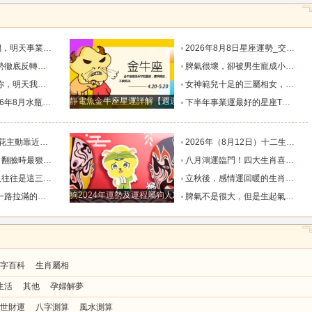
默付出而錯失機會！_工作_宇宙_能量
2026年8月8日星座運勢_交易_管理_合作
，新的機遇之門敞開_時期_獅子座_重擔
脾氣很壞，卻被男生寵成小公主的四大星座女，無憂無慮沒煩惱_女生_魅力_所在
樣的女人！”_伴侶_星座_尋找
女神範兒十足的三屬相女，很受異性的歡迎，人生處處招桃花！_女性_魅力_機遇
靜電魚金牛座星運詳解【週運2024年12月9日-12月15日】
度運勢_合作_木星_滿月
下半年事業運最好的星座TOP4_獅子座_木星_天蠍座
的三個星座_雙子座_東西_地方
2026年（8月12日）十二生肖最棒運勢播報_龍的_財富_方面
，誰碰底線誰倒黴_金牛座_星象_天秤座
八月鴻運臨門！四大生肖喜事紮堆來襲，下半年一路順風順水到底_避雷_要點_合作
也懂得借助團隊_水瓶_協作_一個人
立秋後，感情運回暖的生肖TOP3_單身_放平_申金
狗2024年運勢及運程屬狗人2024運勢好嗎
全年順風順水少坎坷_合作_人脈_事業
脾氣不是很大，但是生起氣來很難哄的五大星座女_女性_情緒_給予
字百科
生肖屬相
生活
其他
孕婦解夢
世財運
八字測算
風水測算