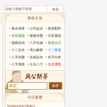
算命大全
風水測算
公司起名
星座配對
呂祖靈簽
紫薇排盤
月老靈簽
號碼吉凶
八字合婚
黃道吉日
十二生肖
周公解夢
十二星座
八字排盤
在線起名
名字分析
八字測算
生辰八字
生肖運勢
夢見
今日黃歷
2026年8月9日星期日