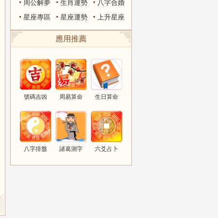
周公解夢
生肖運勢
八字合婚
星座專區
星座運勢
上升星座
應用推薦
號碼吉凶
周易算命
生日算命
八字排盤
諸葛測字
六爻占卜