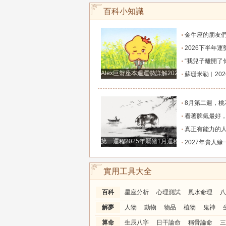
百科小知識
金牛座的朋友們，明天事業迎來新高峰，不要再默
2026下半年運勢徹底反轉迎來好運的四大星座！舊篇章結束
“我兒子離開了你，明天我就能幫他重新找一個好
Alex巨蟹座本週運勢詳解2024.12.23-12.29
蘇珊米勒︱2026年8月水瓶座月
8月第二週，桃花主動靠近，遇到值得認識的人
看著脾氣最好，翻臉時最狠！立秋後這三大星座撕掉偽裝
真正有能力的人往往是這三個星座，既能獨立完成
第一運程2025年屬豬1月運程解析
2027年貴人緣一路拉滿的三大生肖！處處有人幫扶，
實用工具大全
百科
星座分析
心理測試
風水命理
八
解夢
人物
動物
物品
植物
鬼神
算命
生辰八字
日干論命
稱骨論命
三