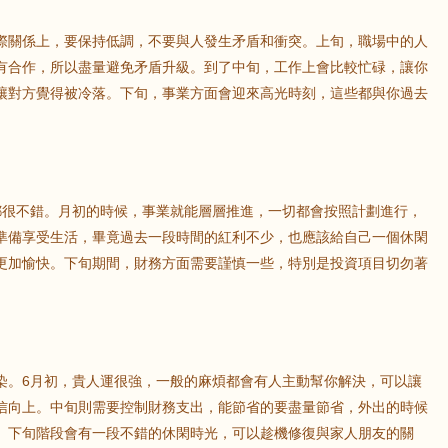
際關係上，要保持低調，不要與人發生矛盾和衝突。上旬，職場中的人
鼠
牛
虎
有合作，所以盡量避免矛盾升級。到了中旬，工作上會比較忙碌，讓你
讓對方覺得被冷落。下旬，事業方面會迎來高光時刻，這些都與你過去
龍
蛇
馬
。
猴
雞
狗
都很不錯。月初的時候，事業就能層層推進，一切都會按照計劃進行，
準備享受生活，畢竟過去一段時間的紅利不少，也應該給自己一個休閑
更加愉快。下旬期間，財務方面需要謹慎一些，特別是投資項目切勿著
染。6月初，貴人運很強，一般的麻煩都會有人主動幫你解決，可以讓
信向上。中旬則需要控制財務支出，能節省的要盡量節省，外出的時候
。下旬階段會有一段不錯的休閑時光，可以趁機修復與家人朋友的關