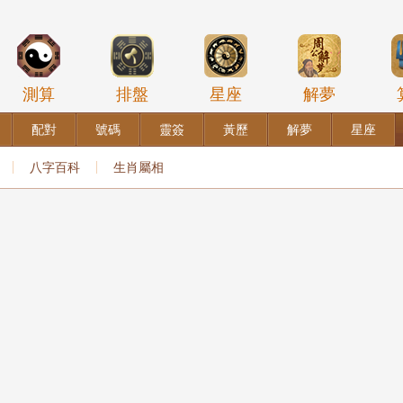
測算
排盤
星座
解夢
配對
號碼
靈簽
黃歷
解夢
星座
八字百科
生肖屬相