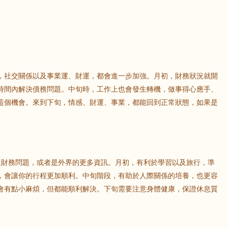
，社交關係以及事業運、財運，都會進一步加強。月初，財務狀況就開
時間內解決債務問題。中旬時，工作上也會發生轉機，做事得心應手、
這個機會。來到下旬，情感、財運、事業，都能回到正常狀態，如果是
及財務問題，或者是外界的更多資訊。月初，有利於學習以及旅行，準
，會讓你的行程更加順利。中旬階段，有助於人際關係的培養，也更容
會有點小麻煩，但都能順利解決。下旬需要注意身體健康，保證休息質