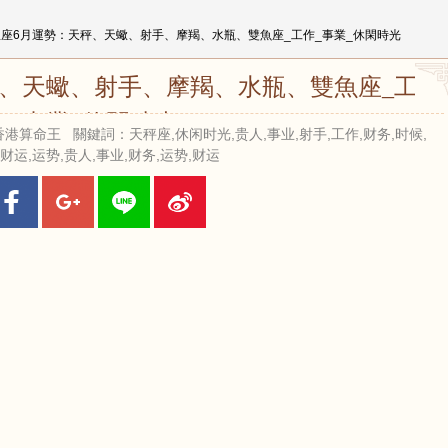
星座6月運勢：天秤、天蠍、射手、摩羯、水瓶、雙魚座_工作_事業_休閑時光
秤、天蠍、射手、摩羯、水瓶、雙魚座_工作
_事業_休閑時光
 來源：香港算命王 關鍵詞：天秤座,休闲时光,贵人,事业,射手,工作,财务,时候,
,财运,运势,贵人,事业,财务,运势,财运