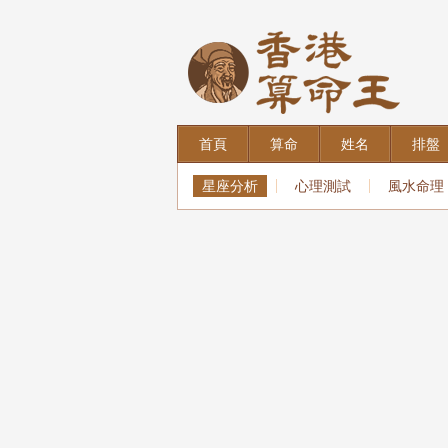
首頁
算命
姓名
排盤
星座分析
心理測試
風水命理