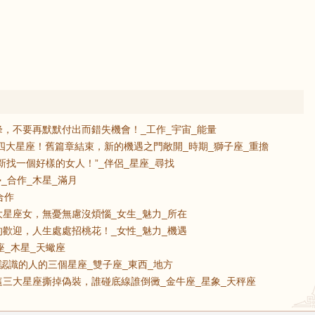
，不要再默默付出而錯失機會！_工作_宇宙_能量
的四大星座！舊篇章結束，新的機遇之門敞開_時期_獅子座_重擔
新找一個好樣的女人！”_伴侶_星座_尋找
_合作_木星_滿月
合作
星座女，無憂無慮沒煩惱_女生_魅力_所在
歡迎，人生處處招桃花！_女性_魅力_機遇
座_木星_天蠍座
認識的人的三個星座_雙子座_東西_地方
三大星座撕掉偽裝，誰碰底線誰倒黴_金牛座_星象_天秤座