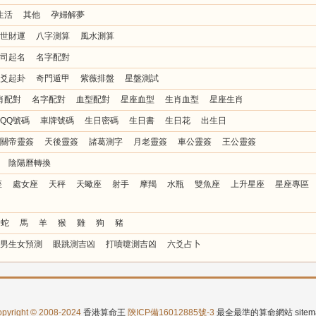
生活
其他
孕婦解夢
世財運
八字測算
風水測算
司起名
名字配對
爻起卦
奇門遁甲
紫薇排盤
星盤測試
肖配對
名字配對
血型配對
星座血型
生肖血型
星座生肖
QQ號碼
車牌號碼
生日密碼
生日書
生日花
出生日
關帝靈簽
天後靈簽
諸葛測字
月老靈簽
車公靈簽
王公靈簽
陰陽曆轉換
座
處女座
天秤
天蠍座
射手
摩羯
水瓶
雙魚座
上升星座
星座專區
蛇
馬
羊
猴
雞
狗
豬
男生女預測
眼跳測吉凶
打噴嚏測吉凶
六爻占卜
pyright © 2008-2024
香港算命王
陝ICP備16012885號-3
最全最準的算命網站
site