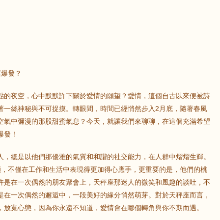
運爆發？
點的夜空，心中默默許下關於愛情的願望？愛情，這個自古以來便被詩
著一絲神秘與不可捉摸。轉眼間，時間已經悄然步入2月底，隨著春風
空氣中彌漫的那股甜蜜氣息？今天，就讓我們來聊聊，在這個充滿希望
爆發！
人，總是以他們那優雅的氣質和和諧的社交能力，在人群中熠熠生輝。
顧，不僅在工作和生活中表現得更加得心應手，更重要的是，他們的桃
許是在一次偶然的朋友聚會上，天秤座那迷人的微笑和風趣的談吐，不
是在一次偶然的邂逅中，一段美好的緣分悄然萌芽。對於天秤座而言，
，放寬心態，因為你永遠不知道，愛情會在哪個轉角與你不期而遇。