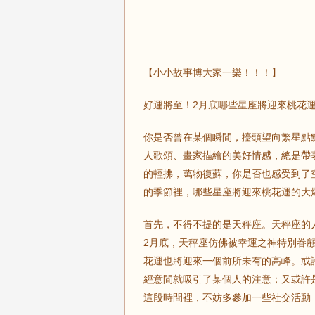
【小小故事博大家一樂！！！】
好運將至！2月底哪些星座將迎來桃花
你是否曾在某個瞬間，擡頭望向繁星點
人歌頌、畫家描繪的美好情感，總是帶
的輕拂，萬物復蘇，你是否也感受到了
的季節裡，哪些星座將迎來桃花運的大
首先，不得不提的是天秤座。天秤座的
2月底，天秤座仿佛被幸運之神特別眷
花運也將迎來一個前所未有的高峰。或
經意間就吸引了某個人的注意；又或許
這段時間裡，不妨多參加一些社交活動