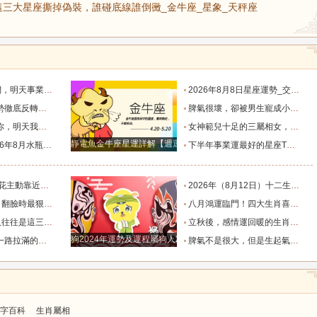
三大星座撕掉偽裝，誰碰底線誰倒黴_金牛座_星象_天秤座
默付出而錯失機會！_工作_宇宙_能量
2026年8月8日星座運勢_交易_管理_合作
，新的機遇之門敞開_時期_獅子座_重擔
脾氣很壞，卻被男生寵成小公主的四大星座女，無憂無慮沒煩惱_女生_魅力_所在
樣的女人！”_伴侶_星座_尋找
女神範兒十足的三屬相女，很受異性的歡迎，人生處處招桃花！_女性_魅力_機遇
靜電魚金牛座星運詳解【週運2024年12月9日-12月15日】
度運勢_合作_木星_滿月
下半年事業運最好的星座TOP4_獅子座_木星_天蠍座
的三個星座_雙子座_東西_地方
2026年（8月12日）十二生肖最棒運勢播報_龍的_財富_方面
，誰碰底線誰倒黴_金牛座_星象_天秤座
八月鴻運臨門！四大生肖喜事紮堆來襲，下半年一路順風順水到底_避雷_要點_合作
也懂得借助團隊_水瓶_協作_一個人
立秋後，感情運回暖的生肖TOP3_單身_放平_申金
狗2024年運勢及運程屬狗人2024運勢好嗎
全年順風順水少坎坷_合作_人脈_事業
脾氣不是很大，但是生起氣來很難哄的五大星座女_女性_情緒_給予
字百科
生肖屬相