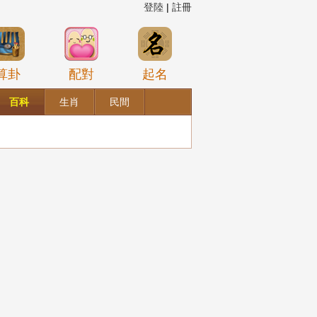
登陸
|
註冊
算卦
配對
起名
百科
生肖
民間