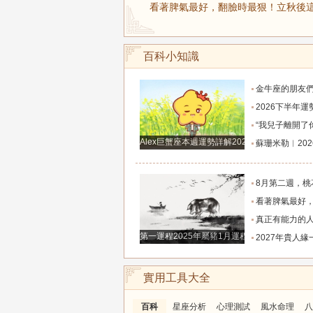
看著脾氣最好，翻臉時最狠！立秋後這
百科小知識
金牛座的朋友們，明天事業迎來新高峰，不要再默
2026下半年運勢徹底反轉迎來好運的四大星座！舊篇章結束
“我兒子離開了你，明天我就能幫他重新找一個好
Alex巨蟹座本週運勢詳解2024.12.23-12.29
蘇珊米勒︱2026年8月水瓶座月
8月第二週，桃花主動靠近，遇到值得認識的人
看著脾氣最好，翻臉時最狠！立秋後這三大星座撕掉偽裝
真正有能力的人往往是這三個星座，既能獨立完成
第一運程2025年屬豬1月運程解析
2027年貴人緣一路拉滿的三大生肖！處處有人幫扶，
實用工具大全
百科
星座分析
心理測試
風水命理
八