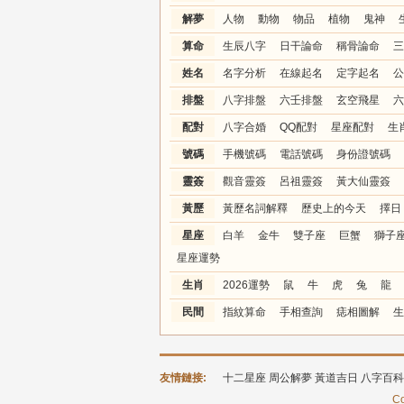
解夢
人物
動物
物品
植物
鬼神
算命
生辰八字
日干論命
稱骨論命
三
姓名
名字分析
在線起名
定字起名
公
排盤
八字排盤
六壬排盤
玄空飛星
六
配對
八字合婚
QQ配對
星座配對
生
號碼
手機號碼
電話號碼
身份證號碼
靈簽
觀音靈簽
呂祖靈簽
黃大仙靈簽
黃歷
黃歷名詞解釋
歷史上的今天
擇日
星座
白羊
金牛
雙子座
巨蟹
獅子
星座運勢
生肖
2026運勢
鼠
牛
虎
兔
龍
民間
指紋算命
手相查詢
痣相圖解
生
友情鏈接:
十二星座
周公解夢
黃道吉日
八字百科
Co