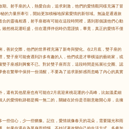
放期。射手座的人，熱愛自由，追求刺激，他們的愛情觀同樣充滿了冒
鼠
牛
虎
神秘的力量所牽引，開始更加積極地探索愛情的新領域。無論是通過旅
道合的靈魂相遇，射手座都有可能在這段時間裡，遇到那個讓他們心動
龍
蛇
馬
，雖然桃花運旺盛，但在選擇伴侶時仍需謹慎，畢竟，真正的愛情不僅
猴
雞
狗
俐，善於交際，他們的世界裡充滿了新奇與變化。在2月底，雙子座的
裡，雙子座可能會遇到許多有趣的人，他們或是才華橫溢的藝術家，或
讓雙子座感到興奮不已。對於雙子座而言，這段時間是拓展社交圈、認
學會在繁華中保持一份清醒，不要為了追求新鮮感而忽略了內心的真實
外，還有其他星座也有可能在2月底迎來桃花運的小高峰，比如溫柔細
個人的愛情軌跡都是獨一無二的，關鍵在於你是否願意敞開心扉，去擁
多一些信心，少一些猶豫。記住，愛情就像春天的花朵，需要陽光和雨
護。如果你還在為單身而煩惱，不妨試著改變自己的生活方式，多參加