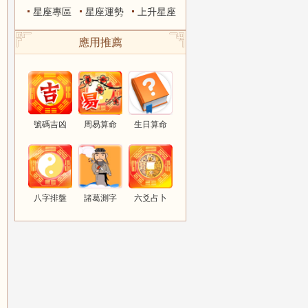
星座專區
星座運勢
上升星座
應用推薦
號碼吉凶
周易算命
生日算命
八字排盤
諸葛測字
六爻占卜