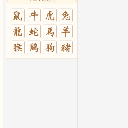
兔
羊
豬