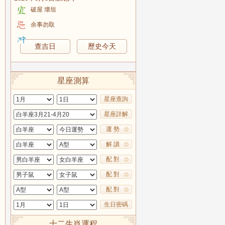
破屋 壞垣
余事勿取
查吉日
歷史今天
星座測算
星座查詢
星座詳解
運 勢
解 讀
配 對
配 對
配 對
生日密碼
十二生肖運程