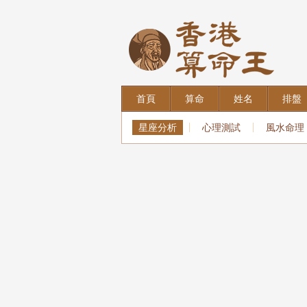
首頁
算命
姓名
排盤
星座分析
心理測試
風水命理