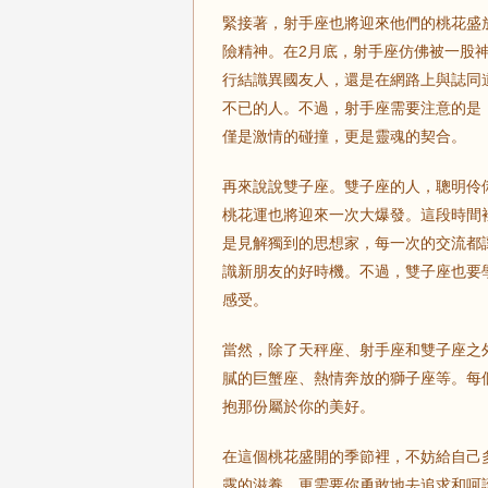
緊接著，射手座也將迎來他們的桃花盛
險精神。在2月底，射手座仿佛被一股
行結識異國友人，還是在網路上與誌同
不已的人。不過，射手座需要注意的是
僅是激情的碰撞，更是靈魂的契合。
再來說說雙子座。雙子座的人，聰明伶
桃花運也將迎來一次大爆發。這段時間
是見解獨到的思想家，每一次的交流都
識新朋友的好時機。不過，雙子座也要
感受。
當然，除了天秤座、射手座和雙子座之
膩的巨蟹座、熱情奔放的獅子座等。每
抱那份屬於你的美好。
在這個桃花盛開的季節裡，不妨給自己
露的滋養，更需要你勇敢地去追求和呵