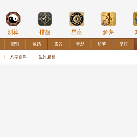
測算
排盤
星座
解夢
配對
號碼
靈簽
黃歷
解夢
星座
八字百科
生肖屬相