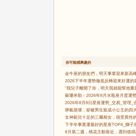
你可能感興趣的
金牛座的朋友們，明天事業迎來新高峰
2026下半年運勢徹底反轉迎來好運
“我兒子離開了你，明天我就能幫他重
蘇珊米勒︱2026年8月水瓶座月度運勢
2026年8月8日星座運勢_交易_管理_
脾氣很壞，卻被男生寵成小公主的四大
女神範兒十足的三屬相女，很受異性的
下半年事業運最好的星座TOP4_獅子
8月第二週，桃花主動靠近，遇到值得