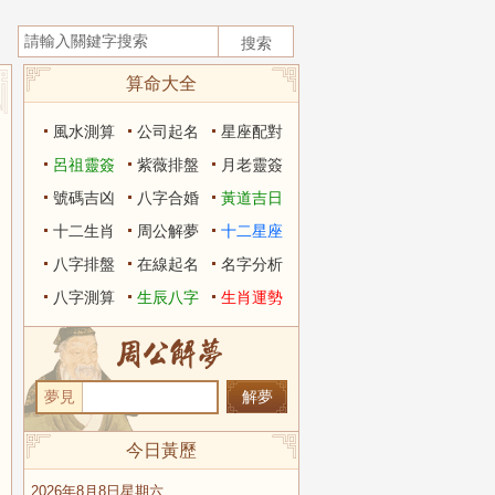
算命大全
風水測算
公司起名
星座配對
呂祖靈簽
紫薇排盤
月老靈簽
號碼吉凶
八字合婚
黃道吉日
十二生肖
周公解夢
十二星座
八字排盤
在線起名
名字分析
八字測算
生辰八字
生肖運勢
夢見
今日黃歷
2026年8月8日星期六