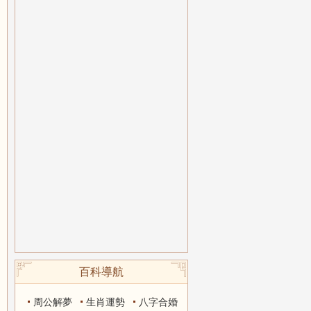
百科導航
周公解夢
生肖運勢
八字合婚