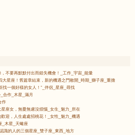
，不要再默默付出而錯失機會！_工作_宇宙_能量
的四大星座！舊篇章結束，新的機遇之門敞開_時期_獅子座_重擔
新找一個好樣的女人！”_伴侶_星座_尋找
_合作_木星_滿月
合作
星座女，無憂無慮沒煩惱_女生_魅力_所在
歡迎，人生處處招桃花！_女性_魅力_機遇
座_木星_天蠍座
認識的人的三個星座_雙子座_東西_地方