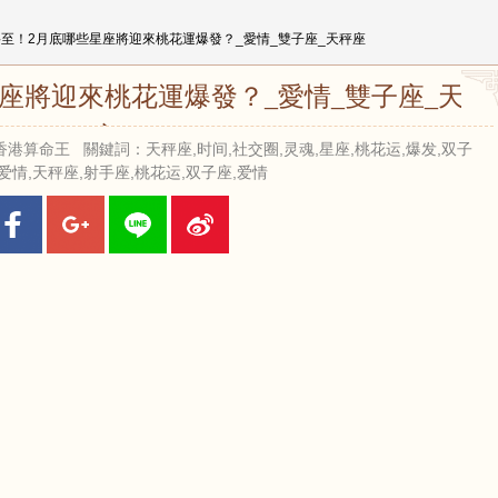
將至！2月底哪些星座將迎來桃花運爆發？_愛情_雙子座_天秤座
座將迎來桃花運爆發？_愛情_雙子座_天秤
座
 來源：香港算命王 關鍵詞：天秤座,时间,社交圈,灵魂,星座,桃花运,爆发,双子
,爱情,天秤座,射手座,桃花运,双子座,爱情