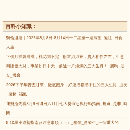
百科小知識：
勞倫週運｜2026年8月8日-8月14日十二星座一週展望_過往_日食_
人生
下個月福氣滿滿，桃花開不完，財富滾滾來，貴人相伴左右，生意
興隆發大財，事業如日中天，前途一片燦爛的三大生肖！_屬狗_朋
友_機會
2026下半年苦盡甘來，徹底翻身，好運擋都擋不住的三大生肖_朋友
_屬豬_福氣
運勢搶先看8月9日週日六月廿七大勢宜忌與行動指南_規避_是非_時
間
8.10星座運勢指南及注意事項（上）_補償_會發生_一個重大的