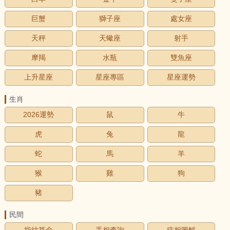
巨蟹
獅子座
處女座
天秤
天蠍座
射手
摩羯
水瓶
雙魚座
上升星座
星座專區
星座運勢
生肖
2026運勢
鼠
牛
虎
兔
龍
蛇
馬
羊
猴
雞
狗
豬
民間