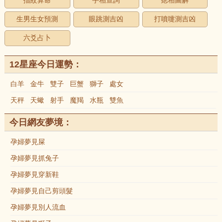
指紋算命
手相查詢
痣相圖解
生男生女預測
眼跳測吉凶
打噴嚏測吉凶
六爻占卜
12星座今日運勢：
白羊
金牛
雙子
巨蟹
獅子
處女
天秤
天蠍
射手
魔羯
水瓶
雙魚
今日網友夢境：
孕婦夢見屎
孕婦夢見抓兔子
孕婦夢見穿新鞋
孕婦夢見自己剪頭髮
孕婦夢見別人流血