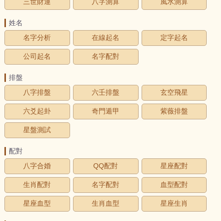
三世財運
八字測算
風水測算
姓名
名字分析
在線起名
定字起名
公司起名
名字配對
排盤
八字排盤
六壬排盤
玄空飛星
六爻起卦
奇門遁甲
紫薇排盤
星盤測試
配對
八字合婚
QQ配對
星座配對
生肖配對
名字配對
血型配對
星座血型
生肖血型
星座生肖