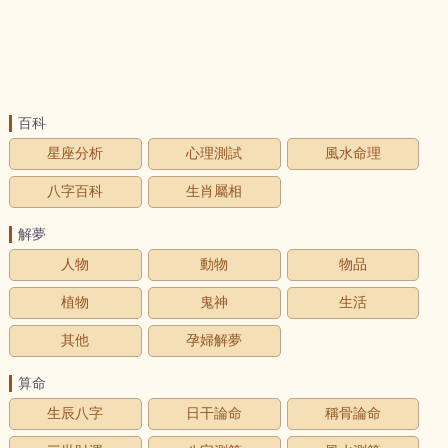
百科
星座分析
心理測試
風水命理
八字百科
生肖屬相
解夢
人物
動物
物品
植物
鬼神
生活
其他
孕婦解夢
算命
生辰八字
日干論命
稱骨論命