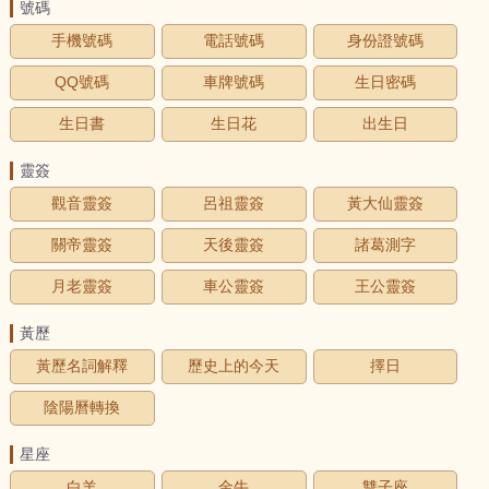
號碼
手機號碼
電話號碼
身份證號碼
QQ號碼
車牌號碼
生日密碼
生日書
生日花
出生日
靈簽
觀音靈簽
呂祖靈簽
黃大仙靈簽
關帝靈簽
天後靈簽
諸葛測字
月老靈簽
車公靈簽
王公靈簽
黃歷
黃歷名詞解釋
歷史上的今天
擇日
陰陽曆轉換
星座
白羊
金牛
雙子座