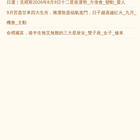
日運｜克裡斯2026年8月9日十二星座運勢_方便會_變動_愛人
9月苦盡甘來四大生肖，黴運散盡福氣進門，日子越過越紅火_九月_
機會_主動
命裡藏富，後半生無災無難的三大星座女_雙子座_女子_修來