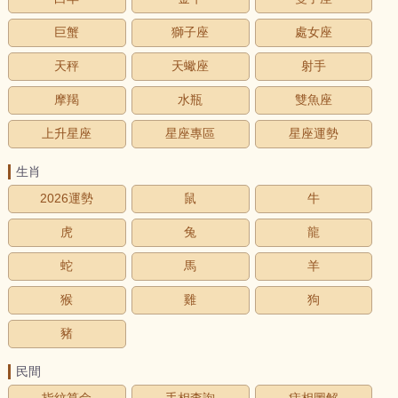
巨蟹
獅子座
處女座
天秤
天蠍座
射手
摩羯
水瓶
雙魚座
上升星座
星座專區
星座運勢
生肖
2026運勢
鼠
牛
虎
兔
龍
蛇
馬
羊
猴
雞
狗
豬
民間