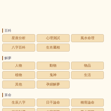
百科
星座分析
心理測試
風水命理
八字百科
生肖屬相
解夢
人物
動物
物品
植物
鬼神
生活
其他
孕婦解夢
算命
生辰八字
日干論命
稱骨論命