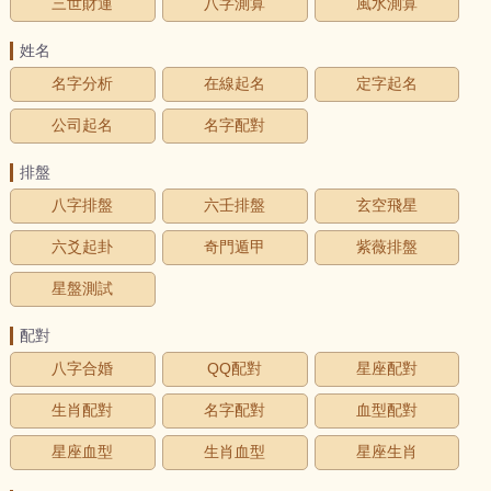
三世財運
八字測算
風水測算
姓名
名字分析
在線起名
定字起名
公司起名
名字配對
排盤
八字排盤
六壬排盤
玄空飛星
六爻起卦
奇門遁甲
紫薇排盤
星盤測試
配對
八字合婚
QQ配對
星座配對
生肖配對
名字配對
血型配對
星座血型
生肖血型
星座生肖