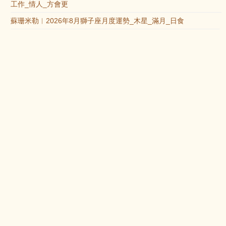
工作_情人_方會更
蘇珊米勒︱2026年8月獅子座月度運勢_木星_滿月_日食