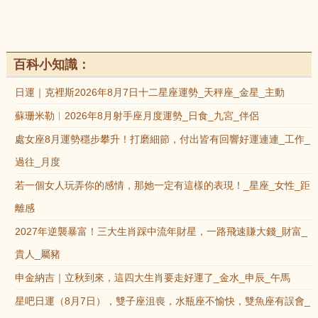
百科小知識：
日運｜克裡斯2026年8月7日十二星座運勢_天秤座_金星_主動
蘇珊米勒︱2026年8月射手座月度運勢_日食_九宮_伴侶
處女座8月運勢穩步攀升！打磨細節，付出皆有回響好運連連_工作_
過往_月度
若一個女人玩弄你的感情，那她一定有這樣的表現！_星座_女性_距
離感
2027年逆襲暴富！三大生肖踩中流年財星，一路飛速賺大錢_財富_
貴人_屬豬
申金納吉｜立秋到來，這四大生肖要走好運了_金水_申辰_午馬
星吧日運（8月7日），雙子座沮喪，水瓶座不愉快，雙魚座有誤會_