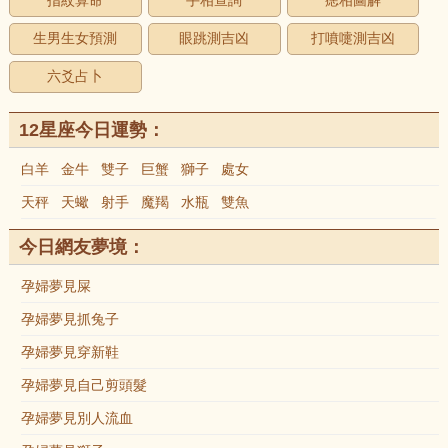
指紋算命
手相查詢
痣相圖解
生男生女預測
眼跳測吉凶
打噴嚏測吉凶
六爻占卜
12星座今日運勢：
白羊
金牛
雙子
巨蟹
獅子
處女
天秤
天蠍
射手
魔羯
水瓶
雙魚
今日網友夢境：
孕婦夢見屎
孕婦夢見抓兔子
孕婦夢見穿新鞋
孕婦夢見自己剪頭髮
孕婦夢見別人流血