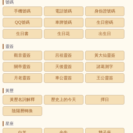
號碼
手機號碼
電話號碼
身份證號碼
QQ號碼
車牌號碼
生日密碼
生日書
生日花
出生日
靈簽
觀音靈簽
呂祖靈簽
黃大仙靈簽
關帝靈簽
天後靈簽
諸葛測字
月老靈簽
車公靈簽
王公靈簽
黃歷
黃歷名詞解釋
歷史上的今天
擇日
陰陽曆轉換
星座
白羊
金牛
雙子座