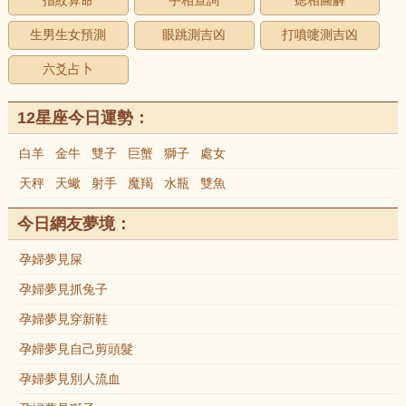
指紋算命
手相查詢
痣相圖解
生男生女預測
眼跳測吉凶
打噴嚏測吉凶
六爻占卜
12星座今日運勢：
白羊
金牛
雙子
巨蟹
獅子
處女
天秤
天蠍
射手
魔羯
水瓶
雙魚
今日網友夢境：
孕婦夢見屎
孕婦夢見抓兔子
孕婦夢見穿新鞋
孕婦夢見自己剪頭髮
孕婦夢見別人流血