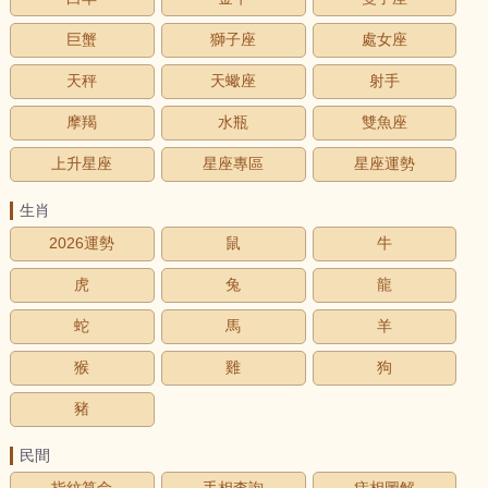
巨蟹
獅子座
處女座
天秤
天蠍座
射手
摩羯
水瓶
雙魚座
上升星座
星座專區
星座運勢
生肖
2026運勢
鼠
牛
虎
兔
龍
蛇
馬
羊
猴
雞
狗
豬
民間