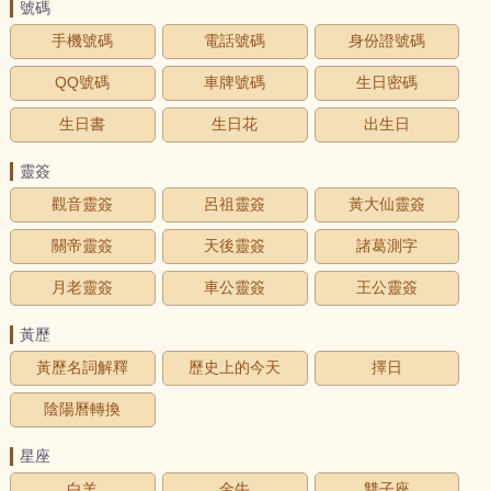
號碼
手機號碼
電話號碼
身份證號碼
QQ號碼
車牌號碼
生日密碼
生日書
生日花
出生日
靈簽
觀音靈簽
呂祖靈簽
黃大仙靈簽
關帝靈簽
天後靈簽
諸葛測字
月老靈簽
車公靈簽
王公靈簽
黃歷
黃歷名詞解釋
歷史上的今天
擇日
陰陽曆轉換
星座
白羊
金牛
雙子座