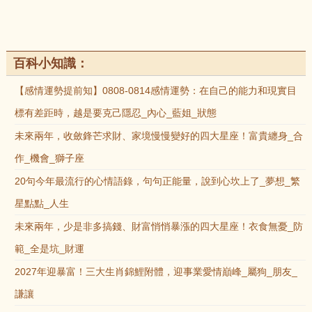
百科小知識：
【感情運勢提前知】0808-0814感情運勢：在自己的能力和現實目
標有差距時，越是要克己隱忍_內心_藍姐_狀態
未來兩年，收斂鋒芒求財、家境慢慢變好的四大星座！富貴纏身_合
作_機會_獅子座
20句今年最流行的心情語錄，句句正能量，說到心坎上了_夢想_繁
星點點_人生
未來兩年，少是非多搞錢、財富悄悄暴漲的四大星座！衣食無憂_防
範_全是坑_財運
2027年迎暴富！三大生肖錦鯉附體，迎事業愛情巔峰_屬狗_朋友_
謙讓