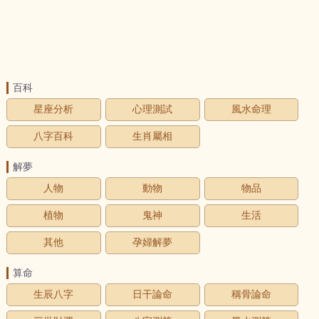
百科
星座分析
心理測試
風水命理
八字百科
生肖屬相
解夢
人物
動物
物品
植物
鬼神
生活
其他
孕婦解夢
算命
生辰八字
日干論命
稱骨論命