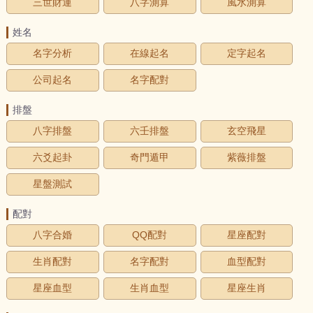
三世財運
八字測算
風水測算
姓名
名字分析
在線起名
定字起名
公司起名
名字配對
排盤
八字排盤
六壬排盤
玄空飛星
六爻起卦
奇門遁甲
紫薇排盤
星盤測試
配對
八字合婚
QQ配對
星座配對
生肖配對
名字配對
血型配對
星座血型
生肖血型
星座生肖