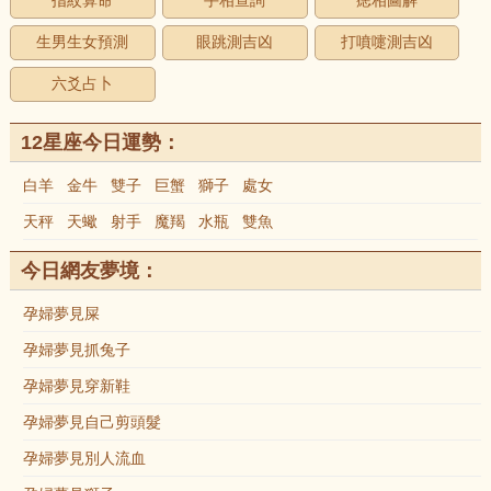
指紋算命
手相查詢
痣相圖解
生男生女預測
眼跳測吉凶
打噴嚏測吉凶
六爻占卜
12星座今日運勢：
白羊
金牛
雙子
巨蟹
獅子
處女
天秤
天蠍
射手
魔羯
水瓶
雙魚
今日網友夢境：
孕婦夢見屎
孕婦夢見抓兔子
孕婦夢見穿新鞋
孕婦夢見自己剪頭髮
孕婦夢見別人流血