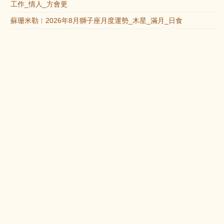
工作_情人_方會更
蘇珊米勒︱2026年8月獅子座月度運勢_木星_滿月_日食