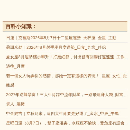
百科小知識：
日運｜克裡斯2026年8月7日十二星座運勢_天秤座_金星_主動
蘇珊米勒︱2026年8月射手座月度運勢_日食_九宮_伴侶
處女座8月運勢穩步攀升！打磨細節，付出皆有回響好運連連_工作_
過往_月度
若一個女人玩弄你的感情，那她一定有這樣的表現！_星座_女性_距
離感
2027年逆襲暴富！三大生肖踩中流年財星，一路飛速賺大錢_財富_
貴人_屬豬
申金納吉｜立秋到來，這四大生肖要走好運了_金水_申辰_午馬
星吧日運（8月7日），雙子座沮喪，水瓶座不愉快，雙魚座有誤會_