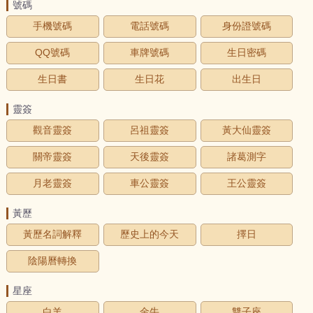
號碼
手機號碼
電話號碼
身份證號碼
QQ號碼
車牌號碼
生日密碼
生日書
生日花
出生日
靈簽
觀音靈簽
呂祖靈簽
黃大仙靈簽
關帝靈簽
天後靈簽
諸葛測字
月老靈簽
車公靈簽
王公靈簽
黃歷
黃歷名詞解釋
歷史上的今天
擇日
陰陽曆轉換
星座
白羊
金牛
雙子座