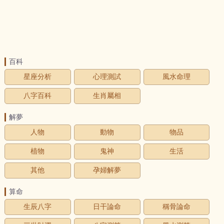
百科
星座分析
心理測試
風水命理
八字百科
生肖屬相
解夢
人物
動物
物品
植物
鬼神
生活
其他
孕婦解夢
算命
生辰八字
日干論命
稱骨論命