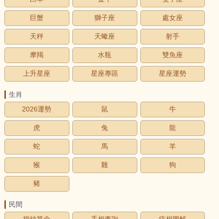
巨蟹
獅子座
處女座
天秤
天蠍座
射手
摩羯
水瓶
雙魚座
上升星座
星座專區
星座運勢
生肖
2026運勢
鼠
牛
虎
兔
龍
蛇
馬
羊
猴
雞
狗
豬
民間