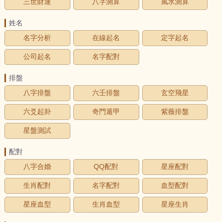
三世財運
八字測算
風水測算
姓名
名字分析
在線起名
定字起名
公司起名
名字配對
排盤
八字排盤
六壬排盤
玄空飛星
六爻起卦
奇門遁甲
紫薇排盤
星盤測試
配對
八字合婚
QQ配對
星座配對
生肖配對
名字配對
血型配對
星座血型
生肖血型
星座生肖