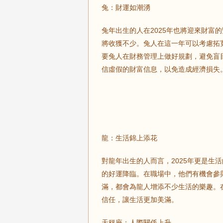
兔：財運如潮湧
兔年出生的人在2025年也將迎來財富
將收獲不少。兔人在這一年可以考慮拓
要兔人在財務管理上做好規劃，避免盲
信虛假的財富信息，以免造成經濟損失
龍：生活錦上添花
對龍年出生的人而言，2025年更是生
的好運降臨。在職場中，他們有機會參
滿，都會為龍人增添不少生活的樂趣。
信任，讓生活更加美滿。
天秤座：人際關係上升