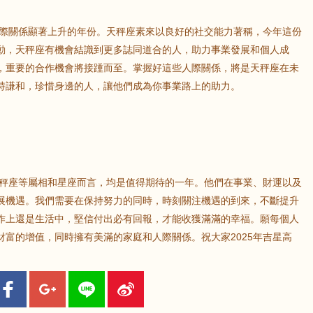
人際關係顯著上升的年份。天秤座素來以良好的社交能力著稱，今年這份
動，天秤座有機會結識到更多誌同道合的人，助力事業發展和個人成
，重要的合作機會將接踵而至。掌握好這些人際關係，將是天秤座在未
持謙和，珍惜身邊的人，讓他們成為你事業路上的助力。
天秤座等屬相和星座而言，均是值得期待的一年。他們在事業、財運以及
展機遇。我們需要在保持努力的同時，時刻關注機遇的到來，不斷提升
作上還是生活中，堅信付出必有回報，才能收獲滿滿的幸福。願每個人
富的增值，同時擁有美滿的家庭和人際關係。祝大家2025年吉星高