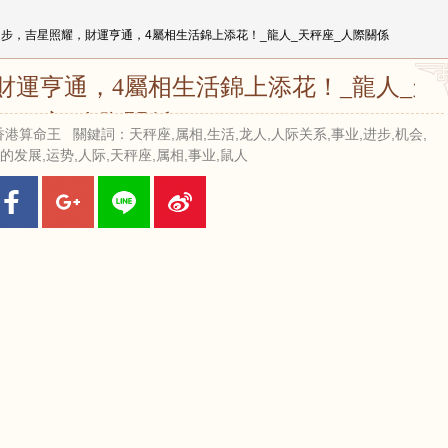
進步，吉星照耀，財運亨通，4屬相生活錦上添花！_龍人_天秤座_人際關係
財運亨通，4屬相生活錦上添花！_龍人_天
秤座_人際關係
 來源：香港算命王 關鍵詞：天秤座,属相,生活,龙人,人际关系,事业,进步,机会,
的发展,运势,人际,天秤座,属相,事业,鼠人