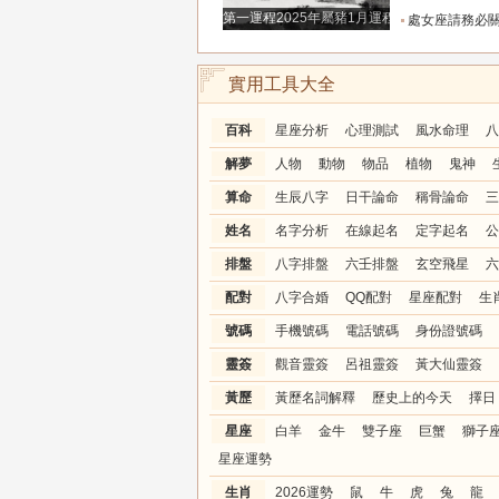
第一運程2025年屬豬1月運程解析
處女座請務必關注！明天別再自我委屈，趕走爛桃
實用工具大全
百科
星座分析
心理測試
風水命理
八
解夢
人物
動物
物品
植物
鬼神
算命
生辰八字
日干論命
稱骨論命
三
姓名
名字分析
在線起名
定字起名
公
排盤
八字排盤
六壬排盤
玄空飛星
六
配對
八字合婚
QQ配對
星座配對
生
號碼
手機號碼
電話號碼
身份證號碼
靈簽
觀音靈簽
呂祖靈簽
黃大仙靈簽
黃歷
黃歷名詞解釋
歷史上的今天
擇日
星座
白羊
金牛
雙子座
巨蟹
獅子
星座運勢
生肖
2026運勢
鼠
牛
虎
兔
龍