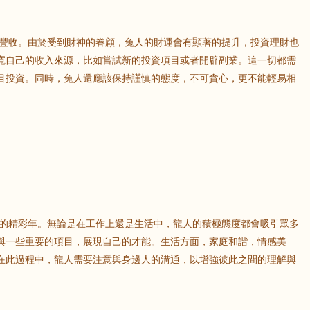
鼠
牛
虎
的豐收。由於受到財神的眷顧，兔人的財運會有顯著的提升，投資理財也
寬自己的收入來源，比如嘗試新的投資項目或者開辟副業。這一切都需
目投資。同時，兔人還應該保持謹慎的態度，不可貪心，更不能輕易相
龍
蛇
馬
。
猴
雞
狗
活的精彩年。無論是在工作上還是生活中，龍人的積極態度都會吸引眾多
與一些重要的項目，展現自己的才能。生活方面，家庭和諧，情感美
在此過程中，龍人需要注意與身邊人的溝通，以增強彼此之間的理解與