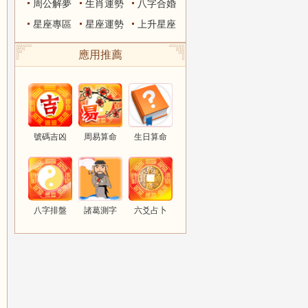
周公解夢
生肖運勢
八字合婚
星座專區
星座運勢
上升星座
應用推薦
號碼吉凶
周易算命
生日算命
八字排盤
諸葛測字
六爻占卜