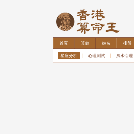
首頁
算命
姓名
排盤
星座分析
心理測試
風水命理