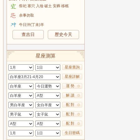
祭祀 塞穴 入殮 破土 安葬 移柩
余事勿取
牛日沖(丁未)羊
查吉日
歷史今天
星座測算
星座查詢
星座詳解
運 勢
解 讀
配 對
配 對
配 對
生日密碼