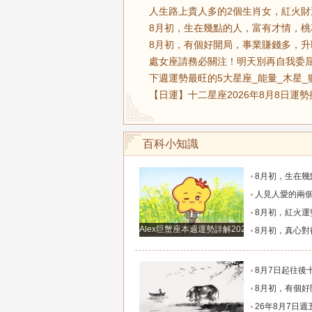
人生路上貴人多的2個生肖女，紅火財
8月初，生在幾點的人，富有才情，桃
8月初，有個好開局，事業賺錢多，升
處女座請務必關注！明天別再自我委屈
下週運勢最旺的5大星座_能量_木星_
【日運】十二星座2026年8月8日運勢
百科小知識
8月初，生在幾點的人，富有才情，桃花旺盛，和氣
人見人愛的兩個生肖女，一生追求者最多，
8月初，紅火運勢滿布，福氣源源不斷的四個星座
Alex巨蟹座本週運勢詳解2024.12.23-12.29
8月初，真心對待朋友，福氣不缺，事業和生意蒸蒸日
8月7日起往後十天，這幾大生肖財神安穩落座，聚財納
8月初，有個好開局，事業賺錢多，升職快，福氣指數高
26年8月7日週五農歷六月廿五十二生肖運勢