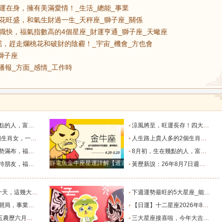
運在身，擁有美滿愛情！_生活_總能_事業
花旺盛，和氣生財過一生_天秤座_獅子座_關係
職快，福氣指數高的4個星座_財運亨通_獅子座_天蠍座
，趕走爛桃花和破財的陰霾！_宇宙_機會_方也會
獅子座
播報_方面_感情_工作時
生財過一生_天秤座_獅子座_關係
涼風將至，旺運長存！四大生肖的福氣要陪他們走過四季輪回_葉常青_守護_季節
堪稱萬人迷！_智慧_啟示_都能
人生路上貴人多的2個生肖女，紅火財運在身，擁有美滿愛情！_生活_總能_事業
，日子美滿_朋友_獅子座_雙子座
8月初，生在幾點的人，富有才情，桃花旺盛，和氣生財過一生_天秤座_獅子座_關係
靜電魚金牛座星運詳解【週運2024年12月9日-12月15日】
上的四個星座_合作中_金牛座_雙子座
黃歷新說：26年8月7日週五農歷六月廿五，十二生肖宜忌吉兇早知道_吉神_日子_朋友
福家底日漸變得厚實富足_池池_財運_時間
下週運勢最旺的5大星座_能量_木星_獅子座
的4個星座_財運亨通_獅子座_天蠍座
【日運】十二星座2026年8月8日運勢播報_方面_感情_工作時
及注意事項_工作_話說_生活
三大星座接喜啦，今年大吉大利，財氣逼人，榮華富貴擋不住。_天蠍座_財富_智慧