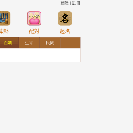
登陸
|
註冊
算卦
配對
起名
百科
生肖
民間