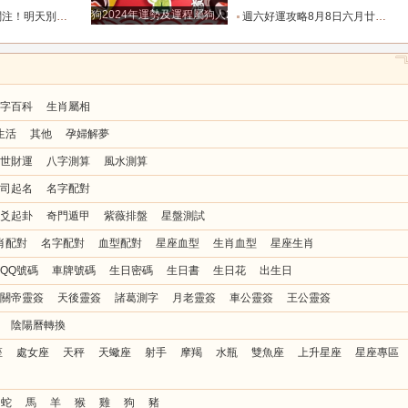
狗2024年運勢及運程屬狗人2024運勢好嗎
花和破財的陰霾！_宇宙_機會_方也會
週六好運攻略8月8日六月廿六，十二生肖運勢及注意事項_調和_衣飾_事務
字百科
生肖屬相
生活
其他
孕婦解夢
世財運
八字測算
風水測算
司起名
名字配對
爻起卦
奇門遁甲
紫薇排盤
星盤測試
肖配對
名字配對
血型配對
星座血型
生肖血型
星座生肖
QQ號碼
車牌號碼
生日密碼
生日書
生日花
出生日
關帝靈簽
天後靈簽
諸葛測字
月老靈簽
車公靈簽
王公靈簽
陰陽曆轉換
座
處女座
天秤
天蠍座
射手
摩羯
水瓶
雙魚座
上升星座
星座專區
蛇
馬
羊
猴
雞
狗
豬