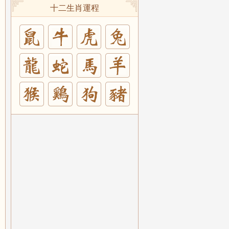
十二生肖運程
兔
羊
豬