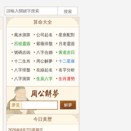
算命大全
風水測算
公司起名
星座配對
呂祖靈簽
紫薇排盤
月老靈簽
號碼吉凶
八字合婚
黃道吉日
十二生肖
周公解夢
十二星座
八字排盤
在線起名
名字分析
八字測算
生辰八字
生肖運勢
夢見
今日黃歷
2026年8月7日星期五