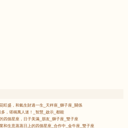
花旺盛，和氣生財過一生_天秤座_獅子座_關係
多，堪稱萬人迷！_智慧_啟示_都能
的四個星座，日子美滿_朋友_獅子座_雙子座
業和生意蒸蒸日上的四個星座_合作中_金牛座_雙子座