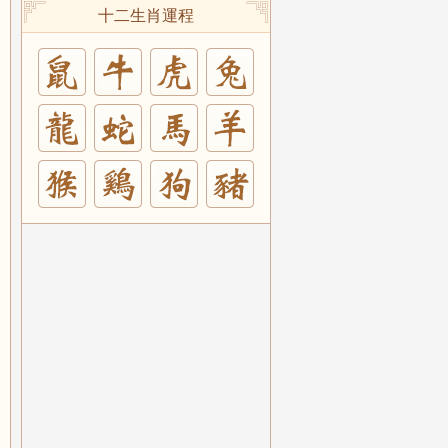
十二生肖運程
兔
羊
豬