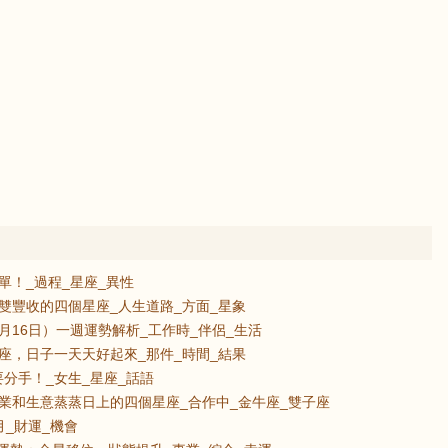
單！_過程_星座_異性
雙豐收的四個星座_人生道路_方面_星象
8月16日）一週運勢解析_工作時_伴侶_生活
座，日子一天天好起來_那件_時間_結果
分手！_女生_星座_話語
業和生意蒸蒸日上的四個星座_合作中_金牛座_雙子座
_財運_機會