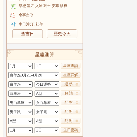
祭祀 塞穴 入殮 破土 安葬 移柩
余事勿取
牛日沖(丁未)羊
查吉日
歷史今天
星座測算
星座查詢
星座詳解
運 勢
解 讀
配 對
配 對
配 對
生日密碼