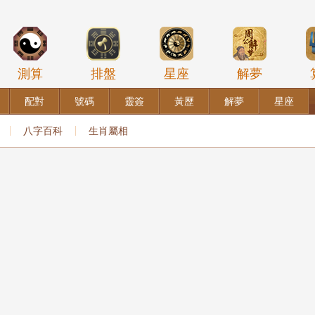
測算
排盤
星座
解夢
配對
號碼
靈簽
黃歷
解夢
星座
八字百科
生肖屬相