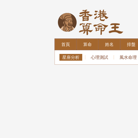
首頁
算命
姓名
排盤
星座分析
心理測試
風水命理