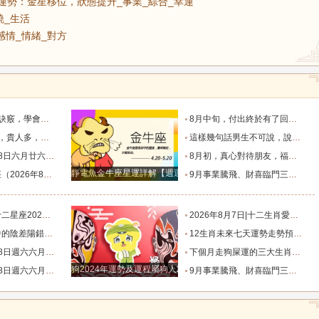
號運勢：金星移位，狀態提升_事業_綜合_幸運
曉_生活
_感情_情緒_對方
脫單！_過程_星座_異性
8月中旬，付出終於有了回報的三個星座，日子一天天好起來_那件_時間_結果
四個星座_人生道路_方面_星象
這樣幾句話男生不可說，說了女朋友要分手！_女生_星座_話語
相有哪些？_合作_金氣漸_投資
8月初，真心對待朋友，福氣不缺，事業和生意蒸蒸日上的四個星座_合作中_金牛座_雙子座
靜電魚金牛座星運詳解【週運2024年12月9日-12月15日】
日）一週運勢解析_工作時_伴侶_生活
9月事業騰飛、財喜臨門三大星座_九月_財運_機會
星移位，狀態提升_事業_綜合_幸運
2026年8月7日|十二生肖愛情好運榜_感情_情緒_對方
錯_小雅_林曉_生活
12生肖未來七天運勢走勢預報（2026年8月4日-8月10日）_池池_感情_事業
忌與行動指南_易有_時間_波折
下個月走狗屎運的三大生肖，出門遇財神，步步高升，紫氣盈門，喜事連連！_龍的_運氣_時候
狗2024年運勢及運程屬狗人2024運勢好嗎
忌與行動指南_易有_時間_波折
9月事業騰飛、財喜臨門三大星座_九月_財運_機會