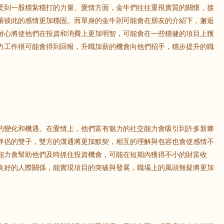
受到一股穩紮穩打的力量。愛情方面，金牛們往往重視實質的關懷，接
讓彼此的感情更加穩固。而單身的金牛則可能會在朋友的介紹下，邂逅
鼠
牛
虎
耐心將使他們在投資和消費上更加明智，可能會在一些穩健的項目上獲
力工作很可能會得到回報，升職加薪的機會向他們招手，穩步提升的職
龍
蛇
馬
猴
雞
狗
的變化和機遇。在愛情上，他們富有魅力的社交能力會吸引到許多新夥
伴侶的雙子，雙方的溝通將更加默契，相互的理解與包容也會使感情不
能力會幫助他們及時抓住投資機會，可能在短期內獲得不小的財富收
良好的人際關係，能實現項目的突破與發展，職場上的風頭無疑將更加