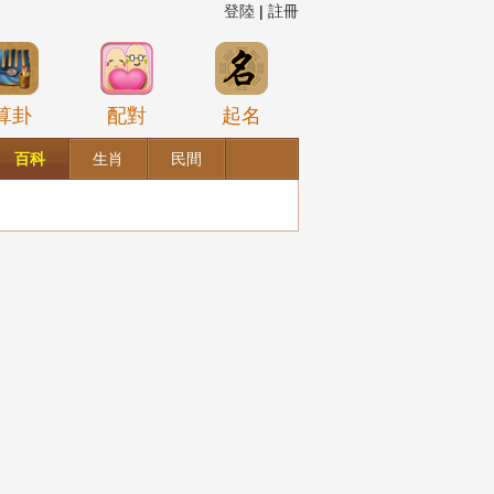
登陸
|
註冊
算卦
配對
起名
百科
生肖
民間