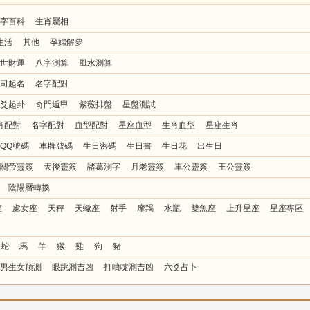
字百科
生肖屬相
生活
其他
孕婦解夢
世財運
八字測算
風水測算
司起名
名字配對
爻起卦
奇門遁甲
紫薇排盤
星盤測試
肖配對
名字配對
血型配對
星座血型
生肖血型
星座生肖
QQ號碼
車牌號碼
生日密碼
生日書
生日花
出生日
關帝靈簽
天後靈簽
諸葛測字
月老靈簽
車公靈簽
王公靈簽
陰陽曆轉換
座
處女座
天秤
天蠍座
射手
摩羯
水瓶
雙魚座
上升星座
星座專區
蛇
馬
羊
猴
雞
狗
豬
男生女預測
眼跳測吉凶
打噴嚏測吉凶
六爻占卜