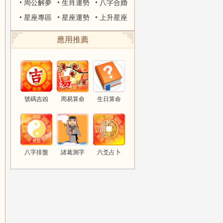
周公解夢
生肖運勢
八字合婚
星座專區
星座運勢
上升星座
應用推薦
號碼吉凶
周易算命
生日算命
八字排盤
諸葛測字
六爻占卜