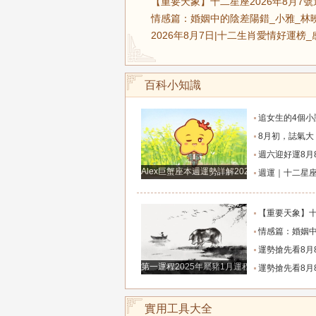
【重要天象】十二星座2026年8月7
情感篇：婚姻中的陰差陽錯_小雅_林
2026年8月7日|十二生肖愛情好運榜
百科小知識
追女生的4個小訣竅，學會以後輕鬆
8月初，誌氣大，貴人多，家庭和事業雙豐收的
週六迎好運8月8日六月廿六，吉利的屬
Alex巨蟹座本週運勢詳解2024.12.23-12.29
週運｜十二星座（2026年8月10日～8月16
【重要天象】十二星座2026年8月7號運勢：金
情感篇：婚姻中的陰差陽
運勢搶先看8月8日週六六月廿六大勢宜
第一運程2025年屬豬1月運程解析
運勢搶先看8月8日週六六月廿六大勢宜
實用工具大全