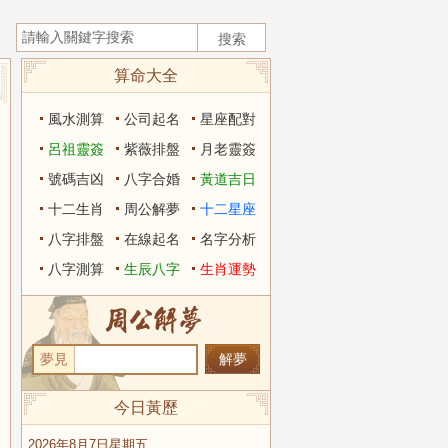
算命大全
風水測算
公司起名
星座配對
呂祖靈簽
紫薇排盤
月老靈簽
號碼吉凶
八字合婚
黃道吉日
十二生肖
周公解夢
十二星座
八字排盤
在線起名
名字分析
八字測算
生辰八字
生肖運勢
夢見
今日黃歷
2026年8月7日星期五