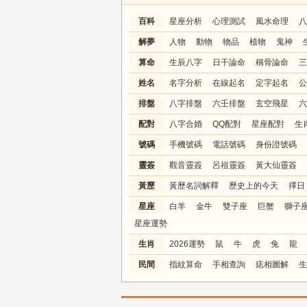
百科
星座分析
心理測試
風水命理
八
解夢
人物
動物
物品
植物
鬼神
算命
生辰八字
日干論命
稱骨論命
三
姓名
名字分析
在線起名
定字起名
公
排盤
八字排盤
六壬排盤
玄空飛星
六
配對
八字合婚
QQ配對
星座配對
生
號碼
手機號碼
電話號碼
身份證號碼
靈簽
觀音靈簽
呂祖靈簽
黃大仙靈簽
黃歷
黃歷名詞解釋
歷史上的今天
擇日
星座
白羊
金牛
雙子座
巨蟹
獅子
星座運勢
生肖
2026運勢
鼠
牛
虎
兔
龍
民間
指紋算命
手相查詢
痣相圖解
生