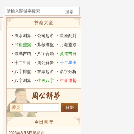
算命大全
風水測算
公司起名
星座配對
呂祖靈簽
紫薇排盤
月老靈簽
號碼吉凶
八字合婚
黃道吉日
十二生肖
周公解夢
十二星座
八字排盤
在線起名
名字分析
八字測算
生辰八字
生肖運勢
夢見
今日黃歷
2026年8月8日星期六