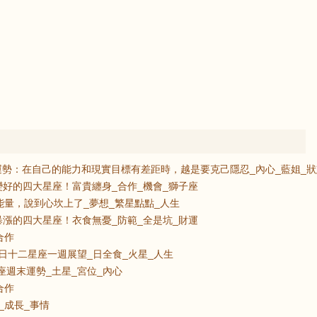
感情運勢：在自己的能力和現實目標有差距時，越是要克己隱忍_內心_藍姐_
好的四大星座！富貴纏身_合作_機會_獅子座
能量，說到心坎上了_夢想_繁星點點_人生
漲的四大星座！衣食無憂_防範_全是坑_財運
合作
14日十二星座一週展望_日全食_火星_人生
星座週末運勢_土星_宮位_內心
合作
感_成長_事情