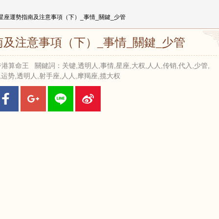
.13星座運勢指南及注意事項（下）_事情_關鍵_少管
指南及注意事項（下）_事情_關鍵_少管
來源：香港算命王 關鍵詞：关键,透明人,事情,星座,大权,人人,传销,代入,少管,
,运势,透明人,射手座,人人,摩羯座,揽大权