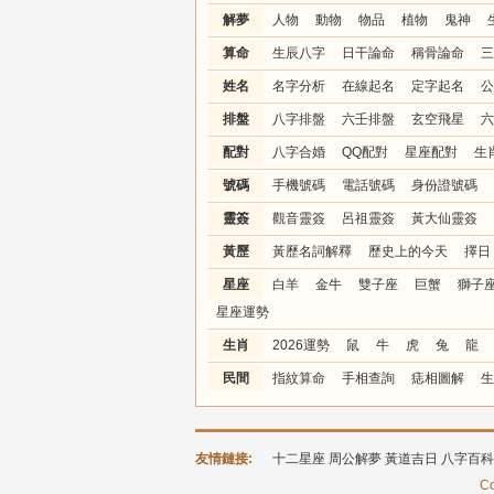
解夢
人物
動物
物品
植物
鬼神
算命
生辰八字
日干論命
稱骨論命
三
姓名
名字分析
在線起名
定字起名
公
排盤
八字排盤
六壬排盤
玄空飛星
六
配對
八字合婚
QQ配對
星座配對
生
號碼
手機號碼
電話號碼
身份證號碼
靈簽
觀音靈簽
呂祖靈簽
黃大仙靈簽
黃歷
黃歷名詞解釋
歷史上的今天
擇日
星座
白羊
金牛
雙子座
巨蟹
獅子
星座運勢
生肖
2026運勢
鼠
牛
虎
兔
龍
民間
指紋算命
手相查詢
痣相圖解
生
友情鏈接:
十二星座
周公解夢
黃道吉日
八字百科
Co