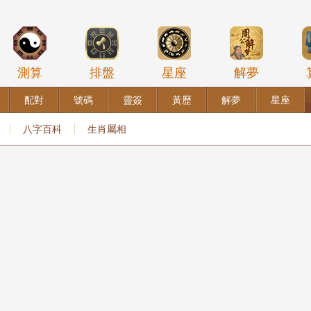
測算
排盤
星座
解夢
配對
號碼
靈簽
黃歷
解夢
星座
八字百科
生肖屬相