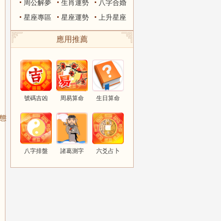
周公解夢
生肖運勢
八字合婚
星座專區
星座運勢
上升星座
應用推薦
號碼吉凶
周易算命
生日算命
狀態
八字排盤
諸葛測字
六爻占卜