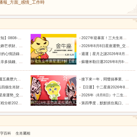
播報_方面_感情_工作時
目標有差距時，越是要克己隱忍_內心_藍姐_狀態
2027年迎暴富！三大生肖錦鯉附體，迎事業愛情巔峰_屬狗_朋友_謙讓
星座！富貴纏身_合作_機會_獅子座
2026年8月8日星座運勢_交易_管理_合作
說到心坎上了_夢想_繁星點點_人生
週運｜星月之謎2026年8月8日-8月14日十二星座一週展望_日全食_火星_人生
靜電魚金牛座星運詳解【週運2024年12月9日-12月15日】
星座！衣食無憂_防範_全是坑_財運
蘇珊米勒日運2026年8月8-9日十二星座週末運勢_土星_宮位_內心
肖排名榜。_工作_池池_感情
接下來一年，悶聲搞事業、家底越來越厚的四大星座！財源滾滾_機會_計劃_百萬財富
全程暢通收獲滿堂吉祥財富_財氣_龍人
【日運】十二星座2026年8月8日運勢播報_方面_感情_工作時
勢_交易_管理_合作
2026年（8月8日）十二生肖運勢播報_感情_事業_朋友
狗2024年運勢及運程屬狗人2024運勢好嗎
8.8_靈感_成長_事情
第四季度，默默抓住風口、收入節節走高的四大星座！越攢越富_機會_能量_直覺
字百科
生肖屬相