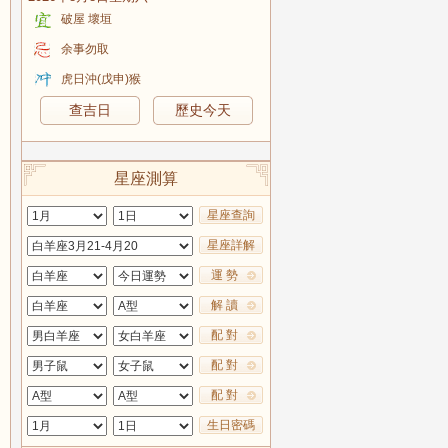
破屋 壞垣
余事勿取
虎日沖(戊申)猴
查吉日
歷史今天
星座測算
星座查詢
星座詳解
運 勢
解 讀
配 對
配 對
配 對
生日密碼