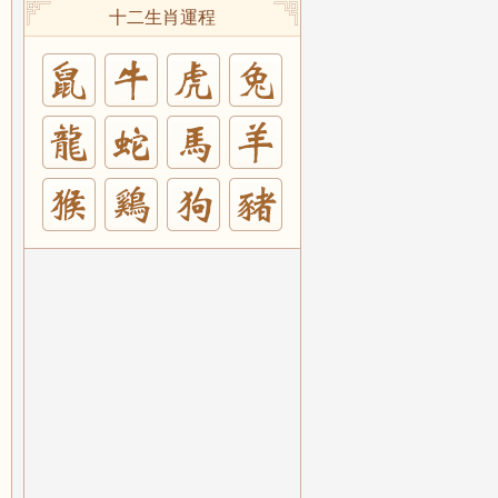
十二生肖運程
兔
羊
豬