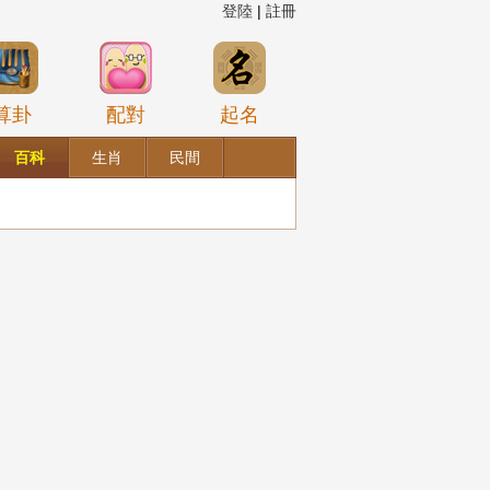
登陸
|
註冊
算卦
配對
起名
百科
生肖
民間