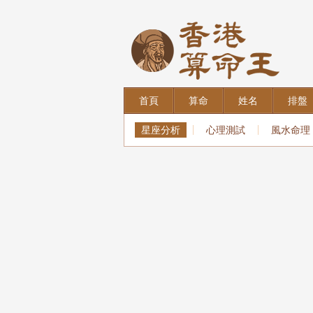
首頁
算命
姓名
排盤
星座分析
心理測試
風水命理