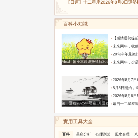
【日運】十二星座2026年8月8日運勢
百科小知識
【感情運勢提前知】0808-0814感情運勢：在自己的能力和現實
未來兩年，收斂鋒芒求財、家境慢慢變好的四大
20句今年最流行的心情語錄，句句正能量，
Alex巨蟹座本週運勢詳解2024.12.23-12.29
未來兩年，少是非多搞錢、財富悄悄暴漲的四大
2026年8月7日週五農歷六月廿五好運生
8月8日開始，這四個生肖財運穩步上行，財路
2026年8月8日星座運
第一運程2025年屬豬1月運程解析
每日十二星座運程分析2026.
實用工具大全
百科
星座分析
心理測試
風水命理
八