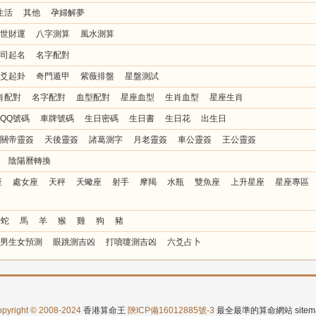
生活
其他
孕婦解夢
世財運
八字測算
風水測算
司起名
名字配對
爻起卦
奇門遁甲
紫薇排盤
星盤測試
肖配對
名字配對
血型配對
星座血型
生肖血型
星座生肖
QQ號碼
車牌號碼
生日密碼
生日書
生日花
出生日
關帝靈簽
天後靈簽
諸葛測字
月老靈簽
車公靈簽
王公靈簽
陰陽曆轉換
座
處女座
天秤
天蠍座
射手
摩羯
水瓶
雙魚座
上升星座
星座專區
蛇
馬
羊
猴
雞
狗
豬
男生女預測
眼跳測吉凶
打噴嚏測吉凶
六爻占卜
pyright © 2008-2024
香港算命王
陝ICP備16012885號-3
最全最準的算命網站
site