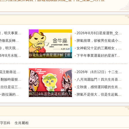
默付出而錯失機會！_工作_宇宙_能量
2026年8月8日星座運勢_交易_管理_合作
，新的機遇之門敞開_時期_獅子座_重擔
脾氣很壞，卻被男生寵成小公主的四大星座女，無憂無慮沒煩惱_女生_魅力_所在
樣的女人！”_伴侶_星座_尋找
女神範兒十足的三屬相女，很受異性的歡迎，人生處處招桃花！_女性_魅力_機遇
靜電魚金牛座星運詳解【週運2024年12月9日-12月15日】
度運勢_合作_木星_滿月
下半年事業運最好的星座TOP4_獅子座_木星_天蠍座
的三個星座_雙子座_東西_地方
2026年（8月12日）十二生肖最棒運勢播報_龍的_財富_方面
，誰碰底線誰倒黴_金牛座_星象_天秤座
八月鴻運臨門！四大生肖喜事紮堆來襲，下半年一路順風順水到底_避雷_要點_合作
也懂得借助團隊_水瓶_協作_一個人
立秋後，感情運回暖的生肖TOP3_單身_放平_申金
狗2024年運勢及運程屬狗人2024運勢好嗎
全年順風順水少坎坷_合作_人脈_事業
脾氣不是很大，但是生起氣來很難哄的五大星座女_女性_情緒_給予
字百科
生肖屬相