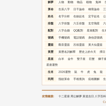
解夢
人物
動物
物品
植物
鬼神
算命
生辰八字
日干論命
稱骨論命
三
姓名
名字分析
在線起名
定字起名
公
排盤
八字排盤
六壬排盤
玄空飛星
六
配對
八字合婚
QQ配對
星座配對
生
號碼
手機號碼
電話號碼
身份證號碼
靈簽
觀音靈簽
呂祖靈簽
黃大仙靈簽
黃歷
黃歷名詞解釋
歷史上的今天
擇日
星座
白羊
金牛
雙子座
巨蟹
獅子
星座運勢
生肖
2026運勢
鼠
牛
虎
兔
龍
民間
指紋算命
手相查詢
痣相圖解
生
友情鏈接:
十二星座
周公解夢
黃道吉日
八字百科
Co