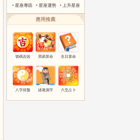
星座專區
星座運勢
上升星座
應用推薦
號碼吉凶
周易算命
生日算命
八字排盤
諸葛測字
六爻占卜