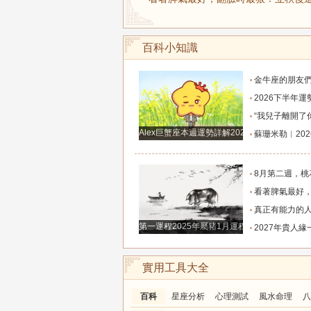
百科小知識
金牛座的朋友們，明天事業迎來新高峰，不要再默
2026下半年運勢徹底反轉迎來好運的四大星座！舊篇章結束
“我兒子離開了你，明天我就能幫他重新找一個好
Alex巨蟹座本週運勢詳解2024.12.23-12.29
蘇珊米勒︱2026年8月水瓶座月
8月第二週，桃花主動靠近，遇到值得認識的人
看著脾氣最好，翻臉時最狠！立秋後這三大星座撕掉偽裝
真正有能力的人往往是這三個星座，既能獨立完成
第一運程2025年屬豬1月運程解析
2027年貴人緣一路拉滿的三大生肖！處處有人幫扶，
實用工具大全
百科
星座分析
心理測試
風水命理
八