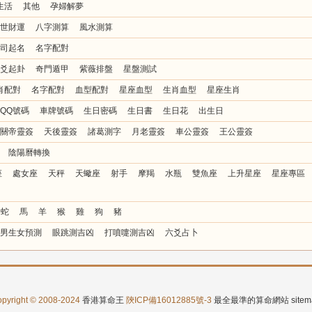
生活
其他
孕婦解夢
世財運
八字測算
風水測算
司起名
名字配對
爻起卦
奇門遁甲
紫薇排盤
星盤測試
肖配對
名字配對
血型配對
星座血型
生肖血型
星座生肖
QQ號碼
車牌號碼
生日密碼
生日書
生日花
出生日
關帝靈簽
天後靈簽
諸葛測字
月老靈簽
車公靈簽
王公靈簽
陰陽曆轉換
座
處女座
天秤
天蠍座
射手
摩羯
水瓶
雙魚座
上升星座
星座專區
蛇
馬
羊
猴
雞
狗
豬
男生女預測
眼跳測吉凶
打噴嚏測吉凶
六爻占卜
pyright © 2008-2024
香港算命王
陝ICP備16012885號-3
最全最準的算命網站
site