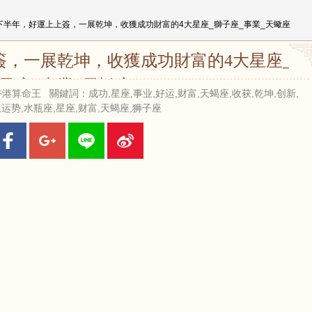
24下半年，好運上上簽，一展乾坤，收獲成功財富的4大星座_獅子座_事業_天蠍座
上簽，一展乾坤，收獲成功財富的4大星座_獅
子座_事業_天蠍座
來源：香港算命王 關鍵詞：成功,星座,事业,好运,财富,天蝎座,收获,乾坤,创新,
,运势,水瓶座,星座,财富,天蝎座,狮子座