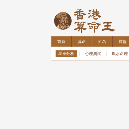
首頁
算命
姓名
排盤
星座分析
心理測試
風水命理