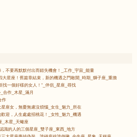
，不要再默默付出而錯失機會！_工作_宇宙_能量
的四大星座！舊篇章結束，新的機遇之門敞開_時期_獅子座_重擔
新找一個好樣的女人！”_伴侶_星座_尋找
_合作_木星_滿月
合作
星座女，無憂無慮沒煩惱_女生_魅力_所在
歡迎，人生處處招桃花！_女性_魅力_機遇
座_木星_天蠍座
認識的人的三個星座_雙子座_東西_地方
三大星座撕掉偽裝，誰碰底線誰倒黴_金牛座_星象_天秤座