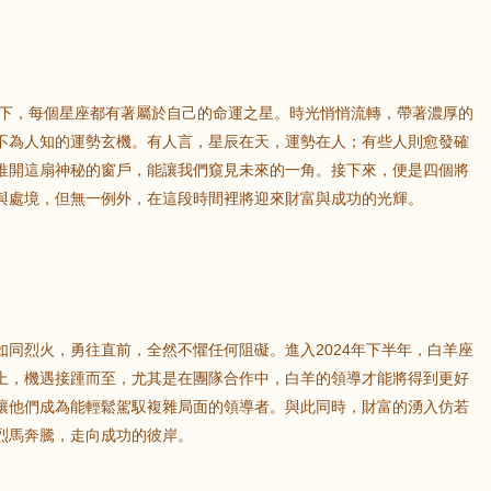
幕下，每個星座都有著屬於自己的命運之星。時光悄悄流轉，帶著濃厚的
不為人知的運勢玄機。有人言，星辰在天，運勢在人；有些人則愈發確
推開這扇神秘的窗戶，能讓我們窺見未來的一角。接下來，便是四個將
與處境，但無一例外，在這段時間裡將迎來財富與成功的光輝。
同烈火，勇往直前，全然不懼任何阻礙。進入2024年下半年，白羊座
上，機遇接踵而至，尤其是在團隊合作中，白羊的領導才能將得到更好
讓他們成為能輕鬆駕馭複雜局面的領導者。與此同時，財富的湧入仿若
烈馬奔騰，走向成功的彼岸。