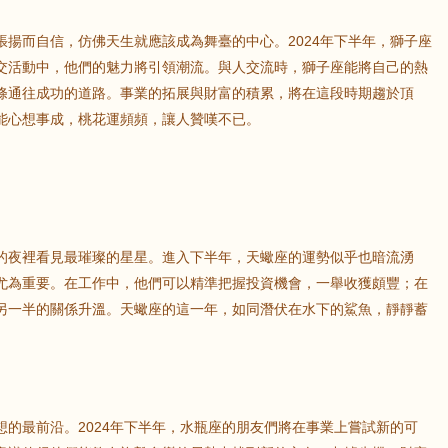
鼠
牛
虎
揚而自信，仿佛天生就應該成為舞臺的中心。2024年下半年，獅子座
交活動中，他們的魅力將引領潮流。與人交流時，獅子座能將自己的熱
條通往成功的道路。事業的拓展與財富的積累，將在這段時期趨於頂
龍
蛇
馬
能心想事成，桃花運頻頻，讓人贊嘆不已。
猴
雞
狗
的夜裡看見最璀璨的星星。進入下半年，天蠍座的運勢似乎也暗流湧
尤為重要。在工作中，他們可以精準把握投資機會，一舉收獲頗豐；在
另一半的關係升溫。天蠍座的這一年，如同潛伏在水下的鯊魚，靜靜蓄
的最前沿。2024年下半年，水瓶座的朋友們將在事業上嘗試新的可