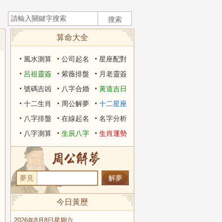
算命大全
風水測算
公司起名
星座配對
呂祖靈簽
紫薇排盤
月老靈簽
號碼吉凶
八字合婚
黃道吉日
十二生肖
周公解夢
十二星座
八字排盤
在線起名
名字分析
八字測算
生辰八字
生肖運勢
夢見
今日黃歷
2026年8月8日星期六