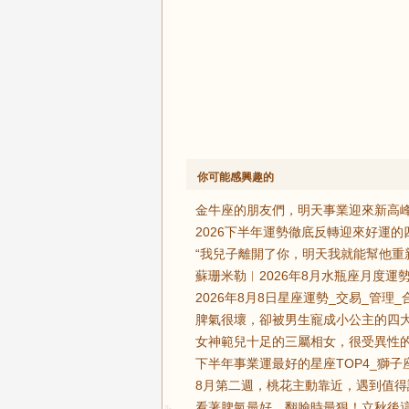
你可能感興趣的
金牛座的朋友們，明天事業迎來新高峰
2026下半年運勢徹底反轉迎來好運
“我兒子離開了你，明天我就能幫他重
蘇珊米勒︱2026年8月水瓶座月度運勢
2026年8月8日星座運勢_交易_管理_
脾氣很壞，卻被男生寵成小公主的四大
女神範兒十足的三屬相女，很受異性的
下半年事業運最好的星座TOP4_獅子
8月第二週，桃花主動靠近，遇到值得
看著脾氣最好，翻臉時最狠！立秋後這