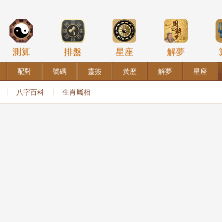
測算
排盤
星座
解夢
配對
號碼
靈簽
黃歷
解夢
星座
八字百科
生肖屬相