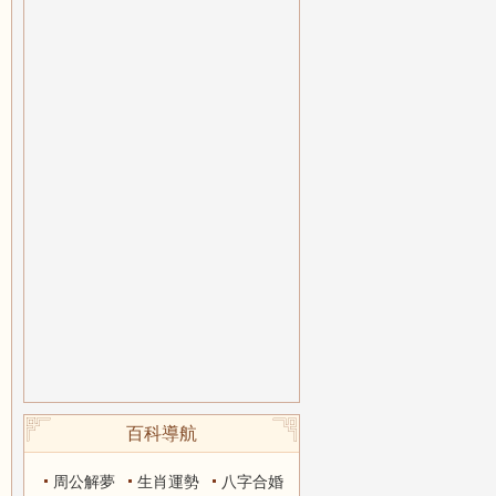
百科導航
周公解夢
生肖運勢
八字合婚