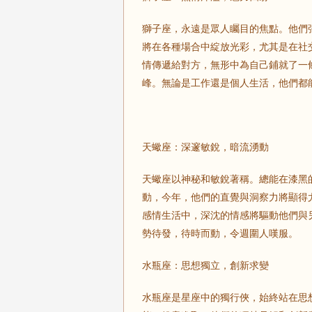
獅子座，永遠是眾人矚目的焦點。他們張
將在各種場合中綻放光彩，尤其是在社
情傳遞給對方，無形中為自己鋪就了一
峰。無論是工作還是個人生活，他們都
天蠍座：深邃敏銳，暗流湧動
天蠍座以神秘和敏銳著稱。總能在漆黑
動，今年，他們的直覺與洞察力將顯得
感情生活中，深沈的情感將驅動他們與
勢待發，待時而動，令週圍人嘆服。
水瓶座：思想獨立，創新求變
水瓶座是星座中的獨行俠，始終站在思想