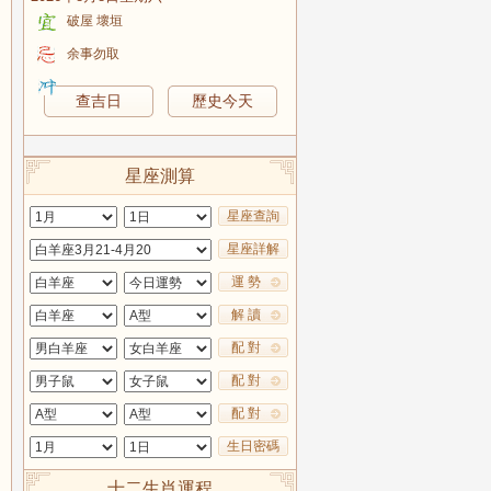
破屋 壞垣
余事勿取
查吉日
歷史今天
星座測算
星座查詢
星座詳解
運 勢
解 讀
配 對
配 對
配 對
生日密碼
十二生肖運程