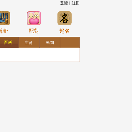
登陸
|
註冊
算卦
配對
起名
百科
生肖
民間