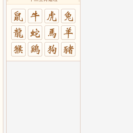
兔
羊
豬