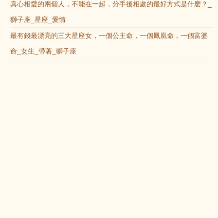
真心相愛的兩個人，不能在一起，分手後相處的最好方式是什麽？_
獅子座_星座_愛情
最有錢最漂亮的三大星座女，一個公主命，一個鳳凰命，一個富婆
命_女生_帶著_獅子座