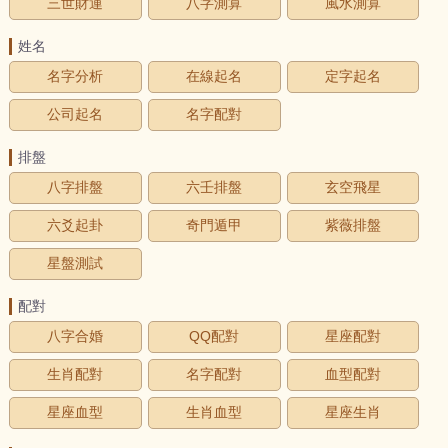
三世財運
八字測算
風水測算
姓名
名字分析
在線起名
定字起名
公司起名
名字配對
排盤
八字排盤
六壬排盤
玄空飛星
六爻起卦
奇門遁甲
紫薇排盤
星盤測試
配對
八字合婚
QQ配對
星座配對
生肖配對
名字配對
血型配對
星座血型
生肖血型
星座生肖