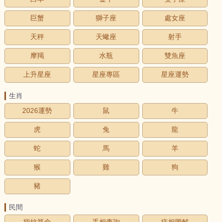
巨蟹
獅子座
處女座
天秤
天蠍座
射手
摩羯
水瓶
雙魚座
上升星座
星座專區
星座運勢
生肖
2026運勢
鼠
牛
虎
兔
龍
蛇
馬
羊
猴
雞
狗
豬
民間