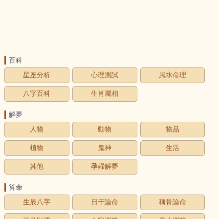
百科
星座分析
心理測試
風水命理
八字百科
生肖屬相
解夢
人物
動物
物品
植物
鬼神
生活
其他
孕婦解夢
算命
生辰八字
日干論命
稱骨論命