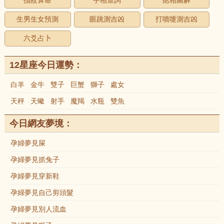
指紋算命
手相查詢
痣相圖解
生男生女預測
眼跳測吉凶
打噴嚏測吉凶
六爻占卜
12星座今日運勢：
白羊
金牛
雙子
巨蟹
獅子
處女
天秤
天蠍
射手
魔羯
水瓶
雙魚
今日網友夢境：
孕婦夢見屎
孕婦夢見抓兔子
孕婦夢見穿新鞋
孕婦夢見自己剪頭髮
孕婦夢見別人流血