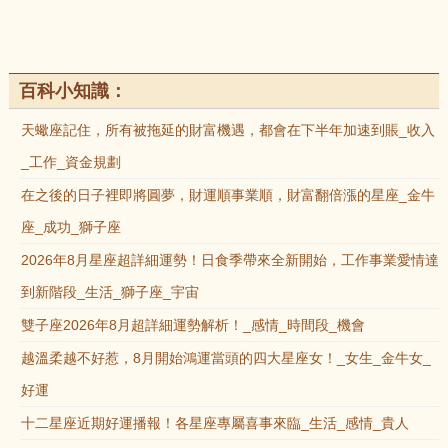
百科小知識：
天蠍座記住，所有被拖延的財富機遇，都會在下半年加速到賬_收入
_工作_資金規劃
在之後的日子裡即將圓夢，財運順事業順，財富翻倍漲的星座_金牛
座_成功_獅子座
2026年8月星座超詳細運勢！日食季帶來全新開始，工作事業愛情達
到新階段_生活_獅子座_宇宙
雙子座2026年8月超詳細運勢解析！_感情_時間段_機會
越溫柔越不好惹，8月開始鴻運當頭的四大星座女！_女生_金牛女_
好運
十二星座近期好運播報！各星座專屬喜事來臨_生活_感情_貴人