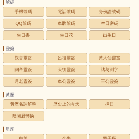
號碼
手機號碼
電話號碼
身份證號碼
QQ號碼
車牌號碼
生日密碼
生日書
生日花
出生日
靈簽
觀音靈簽
呂祖靈簽
黃大仙靈簽
關帝靈簽
天後靈簽
諸葛測字
月老靈簽
車公靈簽
王公靈簽
黃歷
黃歷名詞解釋
歷史上的今天
擇日
陰陽曆轉換
星座
白羊
金牛
雙子座